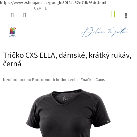
https://www.eshopjana.cz/google30f4ac32e7db93dc.html
Přejít
CZK
NÁKUP
na
obsah
KOŠÍK
Tričko CXS ELLA, dámské, krátký rukáv,
černá
Průměrné
Neohodnoceno
Podrobnosti hodnocení
Značka:
Canis
hodnocení
produktu
je
0,0
z
5
hvězdiček.