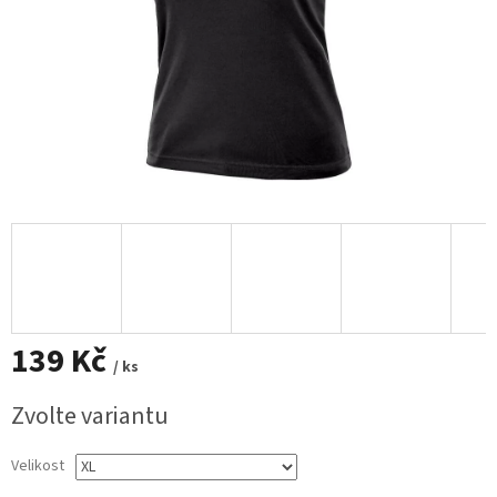
139 Kč
/ ks
Měrná
Zvolte variantu
cena:
Velikost