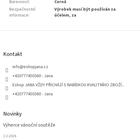
Barevnost
:
Černá
Bezpečnostní
Výrobek musí být používán za
informace
:
účelem, za
Z
á
p
a
Kontakt
t
í
info
@
eshopjana.cz
+420777450360 - Jana
Eshop JANA VŽDY PŘICHÁZÍ S NABÍDKOU KVALITNÍHO ZBOŽÍ...
+420777450360 - Jana
Novinky
Výherce vánoční soutěže
1.2.2026