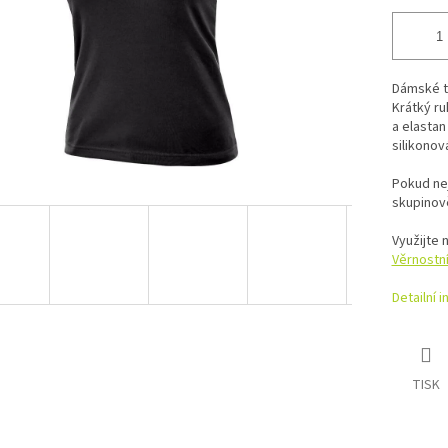
Dámské tr
Krátký ru
a elastan
silikonov
Pokud ne
skupinově
Využijte 
Věrnostn
Detailní 
TISK