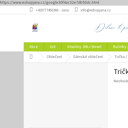
https://www.eshopjana.cz/google30f4ac32e7db93dc.html
Přejít
+420777450360 - Jana
info@eshopjana.cz
na
obsah
Akce
Gril
Vitamíny JML+ Bewit
Ručníky 
Domů
Oblečení
Dámské oblečení
Trička /
P
Trič
o
s
Průměr
Neohod
t
hodnoce
r
produkt
a
je
n
0,0
z
n
5
í
hvězdič
p