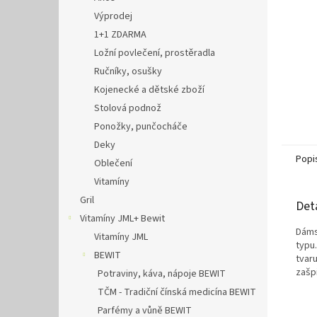
Výprodej
1+1 ZDARMA
Ložní povlečení, prostěradla
Ručníky, osušky
Kojenecké a dětské zboží
Stolová podnož
Ponožky, punčocháče
Deky
Popi
Oblečení
Vitamíny
Gril
Det
Vitamíny JML+ Bewit
Dáms
Vitamíny JML
typu
BEWIT
tvaru
zašpi
Potraviny, káva, nápoje BEWIT
TČM - Tradiční čínská medicína BEWIT
Parfémy a vůně BEWIT