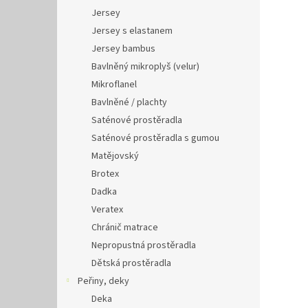
Jersey
Jersey s elastanem
Jersey bambus
Bavlněný mikroplyš (velur)
Mikroflanel
Bavlněné / plachty
Saténové prostěradla
Saténové prostěradla s gumou
Matějovský
Brotex
Dadka
Veratex
Chránič matrace
Nepropustná prostěradla
Dětská prostěradla
Peřiny, deky
Deka