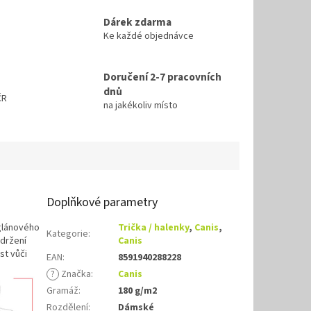
Dárek zdarma
Ke každé objednávce
Doručení 2-7 pracovních
dnů
ČR
na jakékoliv místo
Doplňkové parametry
aglánového
Trička / halenky
,
Canis
,
Kategorie
:
udržení
Canis
st vůči
EAN
:
8591940288228
?
Značka
:
Canis
Gramáž
:
180 g/m2
Rozdělení
:
Dámské