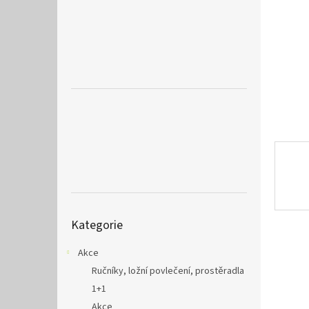
a
n
e
l
Přeskočit
Kategorie
kategorie
Akce
Ručníky, ložní povlečení, prostěradla
1+1
Akce