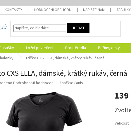
KONTAKTY
HODNOCENÍ OBCHODU
NAPIŠTE NÁM
TABULKY
HLEDAT
/ osušky
Ložní povlečení
Prostěradla
Peřiny, deky
 halenky
Tričko CXS ELLA, dámské, krátký rukáv, černá
ko CXS ELLA, dámské, krátký rukáv, černá
né
noceno
Podrobnosti hodnocení
Značka:
Canis
ní
139
u
Měrná
Zvolt
cena:
ek.
Velikost