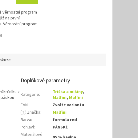
áš věrnostní program
již na první
. Věrnostní program
XL
iskuze
Doplňkové parametry
růkrčníku z
Trička a mikiny
,
Kategorie
:
í páskou
Malfini
,
Malfini
EAN
:
Zvolte variantu
?
Značka
:
Malfini
Barva
:
formula red
Pohlaví
:
PÁNSKÉ
Materiálové
95 % bavlna