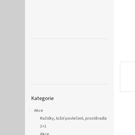
a
n
e
l
Přeskočit
Kategorie
kategorie
Akce
Ručníky, ložní povlečení, prostěradla
1+1
Akce