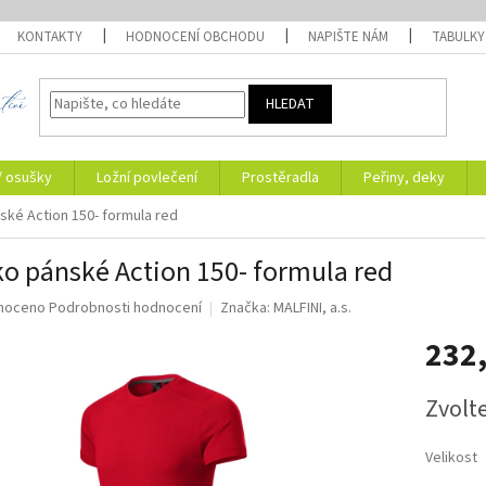
KONTAKTY
HODNOCENÍ OBCHODU
NAPIŠTE NÁM
TABULKY
HLEDAT
/ osušky
Ložní povlečení
Prostěradla
Peřiny, deky
ské Action 150- formula red
ko pánské Action 150- formula red
né
noceno
Podrobnosti hodnocení
Značka:
MALFINI, a.s.
ní
232
u
Měrná
Zvolt
cena:
ek.
Velikost