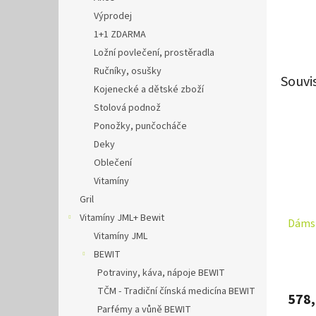
Výprodej
1+1 ZDARMA
Ložní povlečení, prostěradla
Ručníky, osušky
Souvi
Kojenecké a dětské zboží
Stolová podnož
Ponožky, punčocháče
Deky
Oblečení
Vitamíny
Gril
Vitamíny JML+ Bewit
Dámsk
Vitamíny JML
BEWIT
Potraviny, káva, nápoje BEWIT
TČM - Tradiční čínská medicína BEWIT
578,
Parfémy a vůně BEWIT