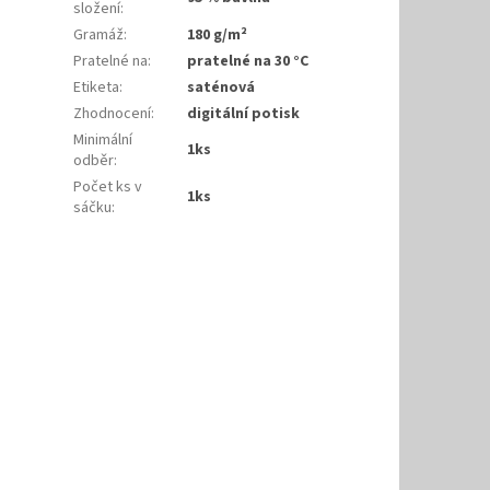
složení
:
Gramáž
:
180 g/m²
Pratelné na
:
pratelné na 30 °C
Etiketa
:
saténová
Zhodnocení
:
digitální potisk
Minimální
1ks
odběr
:
Počet ks v
1ks
sáčku
: