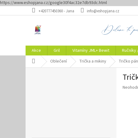
https://www.eshopjana.cz/google30f4ac32e7db93dc.html
Přejít
+420777450360 - Jana
info@eshopjana.cz
na
obsah
Akce
Gril
Vitamíny JML+ Bewit
Ručníky 
Domů
Oblečení
Trička a mikiny
Tričko pán
P
Trič
o
s
Průměr
Neohod
t
hodnoce
r
produkt
a
je
n
0,0
z
n
5
í
hvězdič
p