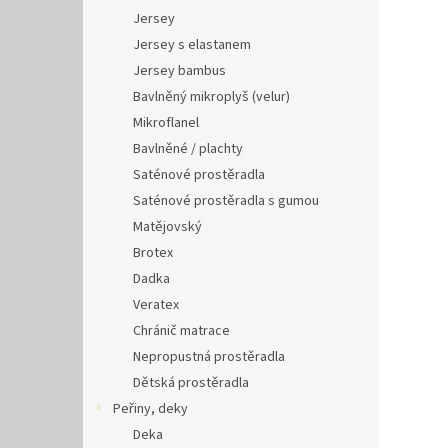
Jersey
Jersey s elastanem
Jersey bambus
Bavlněný mikroplyš (velur)
Mikroflanel
Bavlněné / plachty
Saténové prostěradla
Saténové prostěradla s gumou
Matějovský
Brotex
Dadka
Veratex
Chránič matrace
Nepropustná prostěradla
Dětská prostěradla
Peřiny, deky
Deka