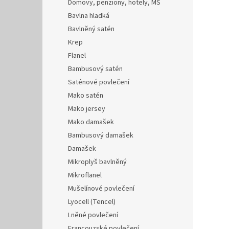
Domovy, penziony, hotely, MŠ
Bavlna hladká
Bavlněný satén
Krep
Flanel
Bambusový satén
Saténové povlečení
Mako satén
Mako jersey
Mako damašek
Bambusový damašek
Damašek
Mikroplyš bavlněný
Mikroflanel
Mušelínové povlečení
Lyocell (Tencel)
Lněné povlečení
Francouzské povlečení