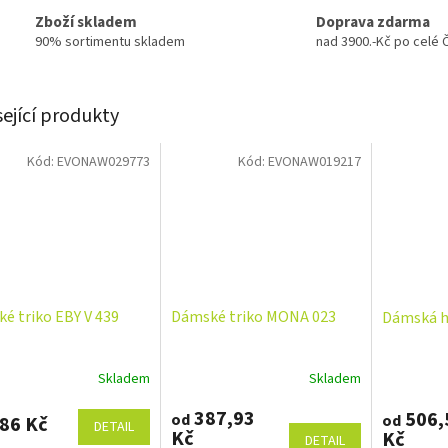
Zboží skladem
Doprava zdarma
90% sortimentu skladem
nad 3900.-Kč po celé 
sející produkty
Kód:
EVONAW029773
Kód:
EVONAW019217
é triko EBY V 439
Dámské triko MONA 023
Dámská h
Skladem
Skladem
387,93
506,
od
od
86 Kč
DETAIL
Kč
Kč
DETAIL