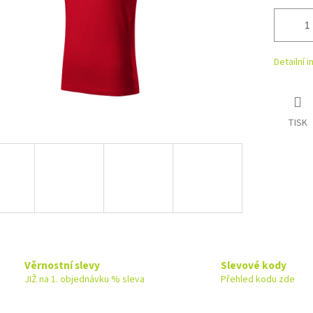
Detailní 
TISK
Věrnostní slevy
Slevové kody
JIŽ na 1. objednávku % sleva
Přehled kodu zde