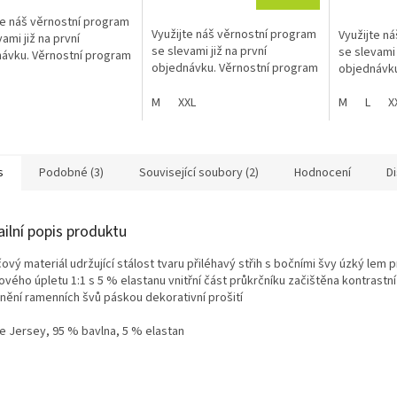
te náš věrnostní program
Využijte náš věrnostní program
Využijte n
ami již na první
se slevami již na první
se slevami 
ávku. Věrnostní program
objednávku. Věrnostní program
objednávku
M
XXL
M
L
X
s
Podobné (3)
Související soubory (2)
Hodnocení
D
ailní popis produktu
ový materiál udržující stálost tvaru přiléhavý střih s bočními švy úzký lem p
ového úpletu 1:1 s 5 % elastanu vnitřní část průkrčníku začištěna kontrastn
nění ramenních švů páskou dekorativní prošití
le Jersey, 95 % bavlna, 5 % elastan