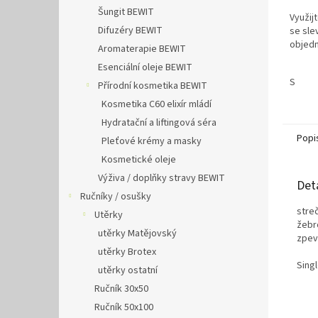
Šungit BEWIT
Využij
Difuzéry BEWIT
se slev
objedn
Aromaterapie BEWIT
Esenciální oleje BEWIT
S
Přírodní kosmetika BEWIT
Kosmetika C60 elixír mládí
Hydratační a liftingová séra
Popi
Pleťové krémy a masky
Kosmetické oleje
Výživa / doplňky stravy BEWIT
Det
Ručníky / osušky
streč
Utěrky
žebr
utěrky Matějovský
zpev
utěrky Brotex
Sing
utěrky ostatní
Ručník 30x50
Ručník 50x100