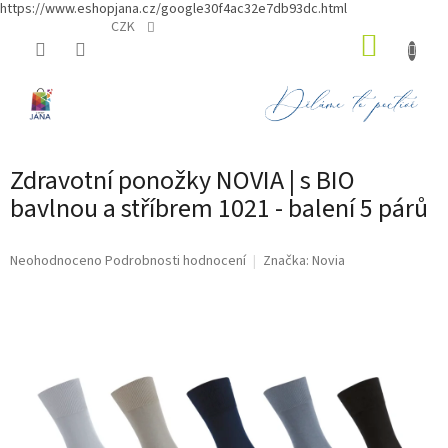
https://www.eshopjana.cz/google30f4ac32e7db93dc.html
Přejít
CZK
NÁKUP
na
obsah
KOŠÍK
Zdravotní ponožky NOVIA | s BIO
bavlnou a stříbrem 1021 - balení 5 párů
Průměrné
Neohodnoceno
Podrobnosti hodnocení
Značka:
Novia
hodnocení
produktu
je
0,0
z
5
hvězdiček.