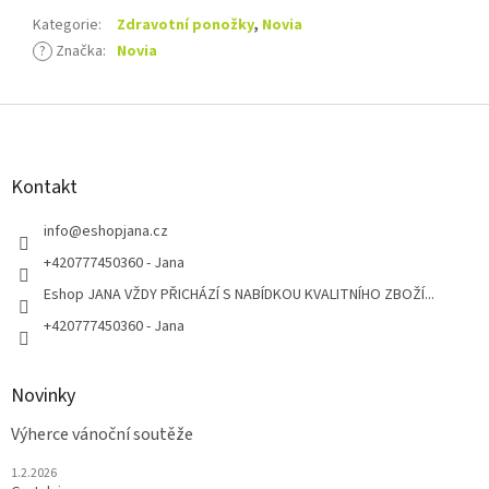
Kategorie
:
Zdravotní ponožky
,
Novia
?
Značka
:
Novia
Z
á
p
a
Kontakt
t
í
info
@
eshopjana.cz
+420777450360 - Jana
Eshop JANA VŽDY PŘICHÁZÍ S NABÍDKOU KVALITNÍHO ZBOŽÍ...
+420777450360 - Jana
Novinky
Výherce vánoční soutěže
1.2.2026