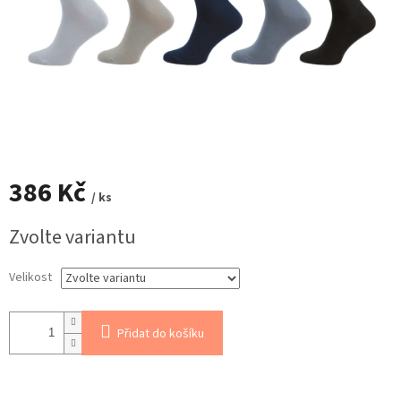
386 Kč
/ ks
Měrná
Zvolte variantu
cena:
Velikost
Přidat do košíku