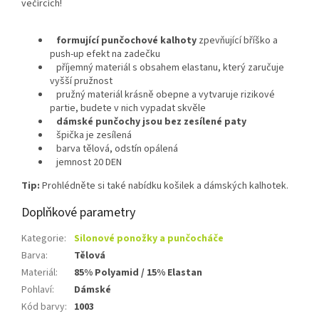
večírcích!
formující punčochové kalhoty
zpevňující bříško a
push-up efekt na zadečku
příjemný materiál s obsahem elastanu, který zaručuje
vyšší pružnost
pružný materiál krásně obepne a vytvaruje rizikové
partie, budete v nich vypadat skvěle
dámské punčoc
hy jsou bez zesílené paty
špička je zesílená
barva tělová, odstín opálená
jemnost 20 DEN
Tip:
Prohlédněte si také nabídku košilek a dámských kalhotek.
Doplňkové parametry
Kategorie
:
Silonové ponožky a punčocháče
Barva
:
Tělová
Materiál
:
85% Polyamid / 15% Elastan
Pohlaví
:
Dámské
Kód barvy
:
1003