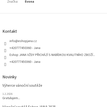
Značka
:
Evona
Z
á
p
a
Kontakt
t
í
info
@
eshopjana.cz
+420777450360 - Jana
Eshop JANA VŽDY PŘICHÁZÍ S NABÍDKOU KVALITNÍHO ZBOŽÍ...
+420777450360 - Jana
Novinky
Výherce vánoční soutěže
1.2.2026
Gratulujem...