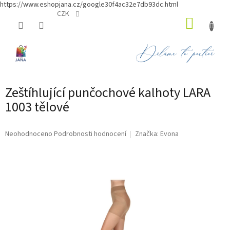
https://www.eshopjana.cz/google30f4ac32e7db93dc.html
Přejít
CZK
NÁKUP
na
obsah
KOŠÍK
Zeštíhlující punčochové kalhoty LARA
1003 tělové
Průměrné
Neohodnoceno
Podrobnosti hodnocení
Značka:
Evona
hodnocení
produktu
je
0,0
z
5
hvězdiček.