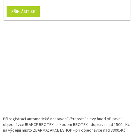
PŘIHLÁSIT SE
Při registraci automatické nastavení Věrnostní slevy hned při první
objednávce !!! AKCE BROTEX - s kodem BROTEX - doprava nad 1500.- Kč
na výdejní místo ZDARMA; AKCE ESHOP - při objednávce nad 3900.-Kč