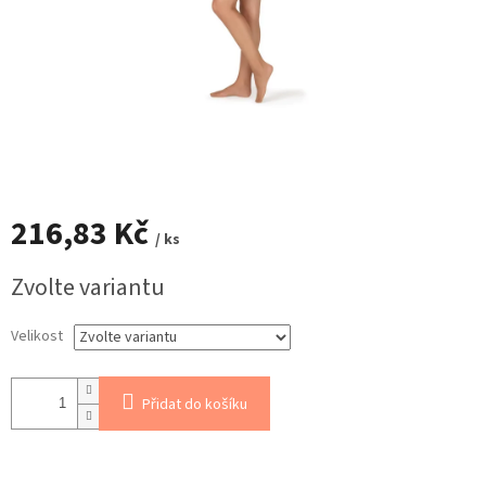
216,83 Kč
/ ks
Měrná
Zvolte variantu
cena:
Velikost
Přidat do košíku