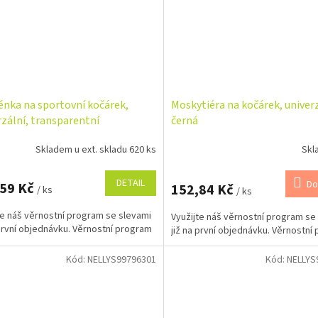
ěnka na sportovní kočárek,
Moskytiéra na kočárek, univerz
rzální, transparentní
černá
Skladem u ext. skladu 620 ks
Skl
DETAIL
Do
,59 Kč
152,84 Kč
/ ks
/ ks
te náš věrnostní program se slevami
Využijte náš věrnostní program se
 první objednávku. Věrnostní program
již na první objednávku. Věrnostní
Kód:
NELLYS99796301
Kód:
NELLYS