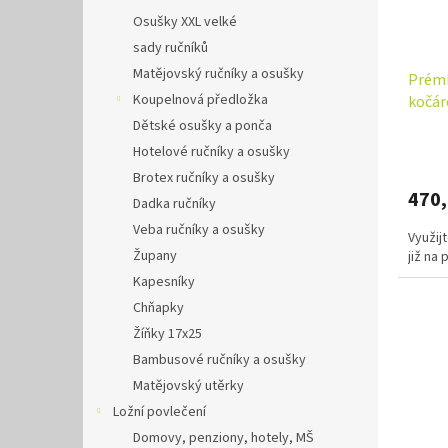
Osušky XXL velké
sady ručníků
Matějovský ručníky a osušky
Prémi
Koupelnová předložka
kočár
Dětské osušky a ponča
Hotelové ručníky a osušky
Brotex ručníky a osušky
470
Dadka ručníky
Veba ručníky a osušky
Využij
Župany
již na
Kapesníky
Chňapky
Žíňky 17x25
Bambusové ručníky a osušky
Matějovský utěrky
Ložní povlečení
Domovy, penziony, hotely, MŠ