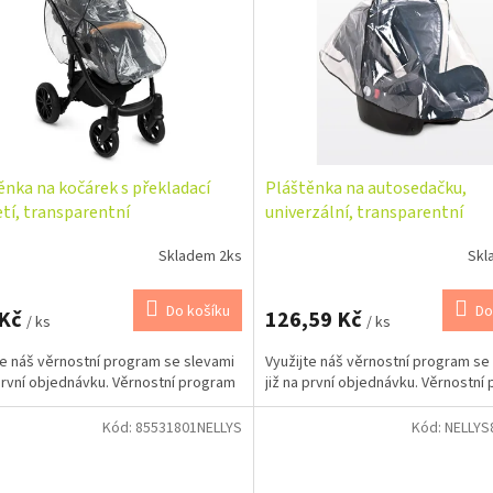
ěnka na kočárek s překladací
Pláštěnka na autosedačku,
etí, transparentní
univerzální, transparentní
Skladem 2ks
Skl
Do košíku
Do
 Kč
126,59 Kč
/ ks
/ ks
te náš věrnostní program se slevami
Využijte náš věrnostní program se
 první objednávku. Věrnostní program
již na první objednávku. Věrnostní
Kód:
85531801NELLYS
Kód:
NELLYS