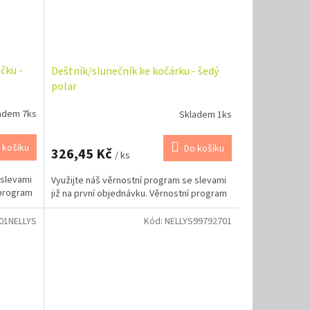
čku -
Deštník/slunečník ke kočárku - šedý
polar
adem 7ks
Skladem 1ks
 košíku
Do košíku
326,45 Kč
/ ks
 slevami
Využijte náš věrnostní program se slevami
 program
již na první objednávku. Věrnostní program
01NELLYS
Kód:
NELLYS99792701