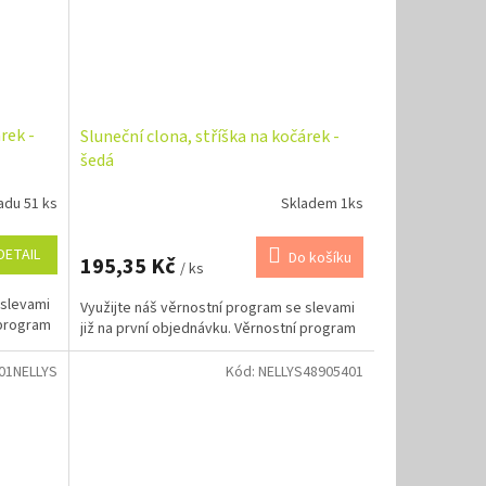
rek -
Sluneční clona, stříška na kočárek -
šedá
adu 51 ks
Skladem 1ks
DETAIL
Do košíku
195,35 Kč
/ ks
 slevami
Využijte náš věrnostní program se slevami
 program
již na první objednávku. Věrnostní program
01NELLYS
Kód:
NELLYS48905401