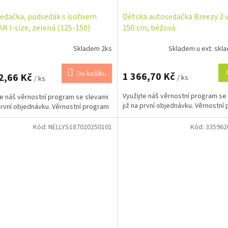
edačka, podsedák s isofixem
Dětská autosedačka Breezy 2 v
R I-size, zelená (125-150)
150 cm, béžová
Skladem 2ks
Skladem u ext. skla
Do košíku
1 366,70 Kč
2,66 Kč
/ ks
/ ks
Využijte náš věrnostní program se
te náš věrnostní program se slevami
již na první objednávku. Věrnostní
 první objednávku. Věrnostní program
Kód:
NELLYS187020250101
Kód:
335962