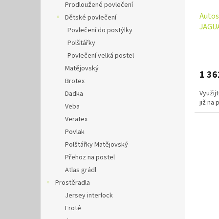
Prodloužené povlečení
Autos
Dětské povlečení
JAGUA
Povlečení do postýlky
Polštářky
Povlečení velká postel
Matějovský
1 36
Brotex
Využij
Dadka
již na
Veba
Veratex
Povlak
Polštářky Matějovský
Přehoz na postel
Atlas grádl
Prostěradla
Jersey interlock
Froté