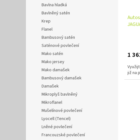
Bavlna hladká
Bavlněný satén
Autos
Krep
JAGUA
Flanel
Bambusový satén
Saténové povlečení
Mako satén
1 36
Mako jersey
Využij
Mako damašek
již na
Bambusový damašek
Damašek
Mikroplyš bavlněný
Mikroflanel
Mušelínové povlečení
Lyocell (Tencel)
Lněné povlečení
Francouzské povlečení