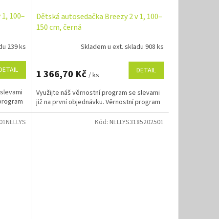
 1, 100–
Dětská autosedačka Breezy 2 v 1, 100–
150 cm, černá
du 239 ks
Skladem u ext. skladu 908 ks
DETAIL
DETAIL
1 366,70 Kč
/ ks
 slevami
Využijte náš věrnostní program se slevami
 program
již na první objednávku. Věrnostní program
01NELLYS
Kód:
NELLYS3185202501