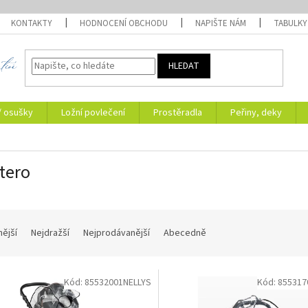
KONTAKTY
HODNOCENÍ OBCHODU
NAPIŠTE NÁM
TABULKY
HLEDAT
/ osušky
Ložní povlečení
Prostěradla
Peřiny, deky
tero
nější
Nejdražší
Nejprodávanější
Abecedně
Kód:
85532001NELLYS
Kód:
855317