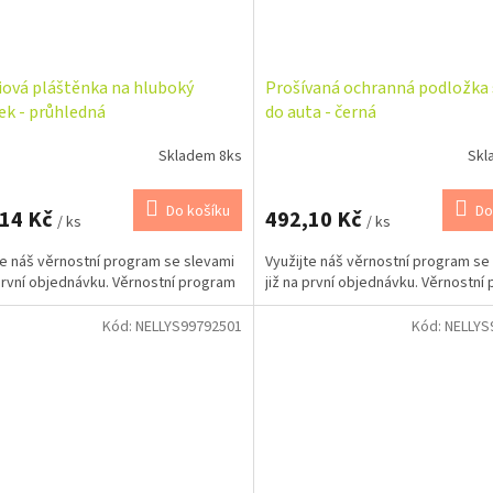
ová pláštěnka na hluboký
Prošívaná ochranná podložka 
ek - průhledná
do auta - černá
Skladem 8ks
Skl
Do košíku
Do
,14 Kč
492,10 Kč
/ ks
/ ks
te náš věrnostní program se slevami
Využijte náš věrnostní program se
 první objednávku. Věrnostní program
již na první objednávku. Věrnostní
Kód:
NELLYS99792501
Kód:
NELLYS