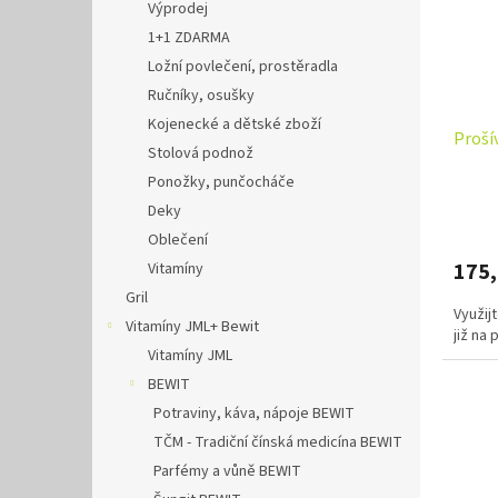
Výprodej
1+1 ZDARMA
Ložní povlečení, prostěradla
Ručníky, osušky
Kojenecké a dětské zboží
Proší
Stolová podnož
Ponožky, punčocháče
Deky
Oblečení
175
Vitamíny
Gril
Využij
Vitamíny JML+ Bewit
již na
Vitamíny JML
BEWIT
Potraviny, káva, nápoje BEWIT
TČM - Tradiční čínská medicína BEWIT
Parfémy a vůně BEWIT