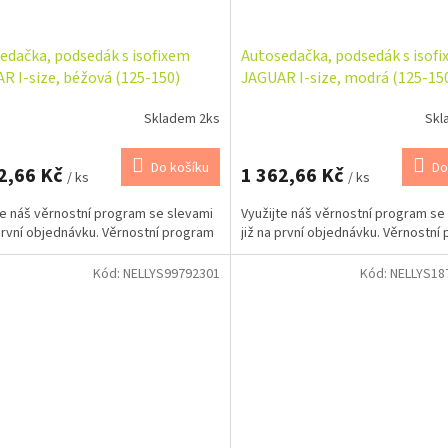
edačka, podsedák s isofixem
Autosedačka, podsedák s isof
R I-size, béžová (125-150)
JAGUAR I-size, modrá (125-15
Skladem 2ks
Skl
Do košíku
Do
2,66 Kč
1 362,66 Kč
/ ks
/ ks
te náš věrnostní program se slevami
Využijte náš věrnostní program se
 první objednávku. Věrnostní program
již na první objednávku. Věrnostní
Kód:
NELLYS99792301
Kód:
NELLYS18