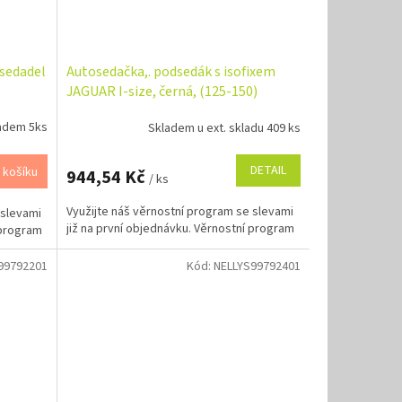
sedadel
Autosedačka,. podsedák s isofixem
JAGUAR I-size, černá, (125-150)
adem 5ks
Skladem u ext. skladu 409 ks
DETAIL
 košíku
944,54 Kč
/ ks
Využijte náš věrnostní program se slevami
 slevami
již na první objednávku. Věrnostní program
 program
99792201
Kód:
NELLYS99792401