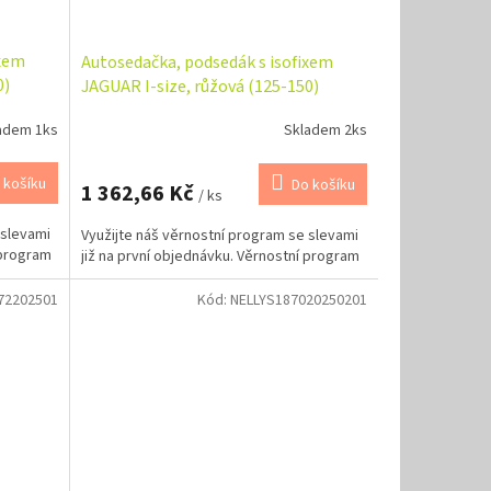
ixem
Autosedačka, podsedák s isofixem
0)
JAGUAR I-size, růžová (125-150)
adem 1ks
Skladem 2ks
 košíku
Do košíku
1 362,66 Kč
/ ks
 slevami
Využijte náš věrnostní program se slevami
 program
již na první objednávku. Věrnostní program
72202501
Kód:
NELLYS187020250201