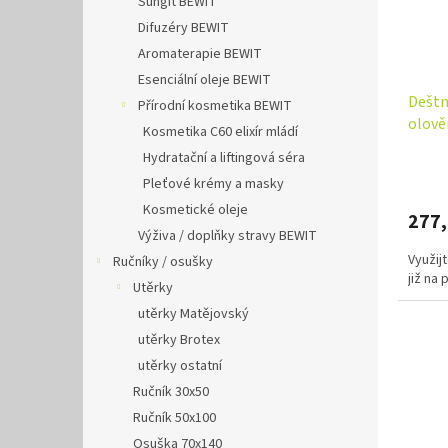
Šungit BEWIT
Difuzéry BEWIT
Aromaterapie BEWIT
Esenciální oleje BEWIT
Deštn
Přírodní kosmetika BEWIT
olově
Kosmetika C60 elixír mládí
Hydratační a liftingová séra
Pleťové krémy a masky
Kosmetické oleje
277
Výživa / doplňky stravy BEWIT
Využij
Ručníky / osušky
již na
Utěrky
utěrky Matějovský
utěrky Brotex
utěrky ostatní
Ručník 30x50
Ručník 50x100
Osuška 70x140