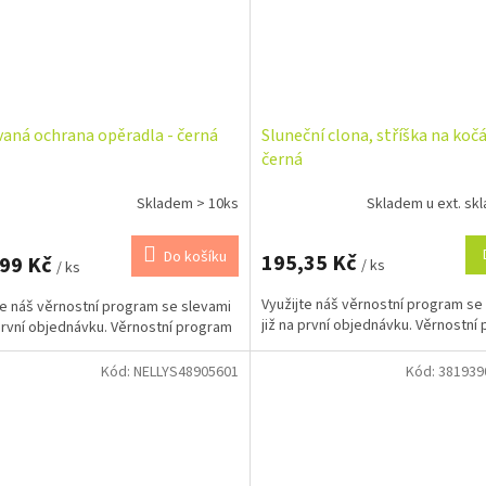
vaná ochrana opěradla - černá
Sluneční clona, stříška na kočá
černá
Skladem > 10ks
Skladem u ext. skl
Do košíku
195,35 Kč
,99 Kč
/ ks
/ ks
Využijte náš věrnostní program se
te náš věrnostní program se slevami
již na první objednávku. Věrnostní
 první objednávku. Věrnostní program
Kód:
NELLYS48905601
Kód:
381939