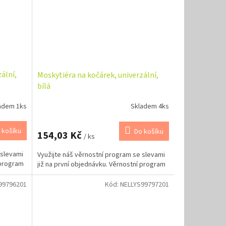
ální,
Moskytiéra na kočárek, univerzální,
bílá
adem 1ks
Skladem 4ks
 košíku
Do košíku
154,03 Kč
/ ks
 slevami
Využijte náš věrnostní program se slevami
 program
již na první objednávku. Věrnostní program
99796201
Kód:
NELLYS99797201