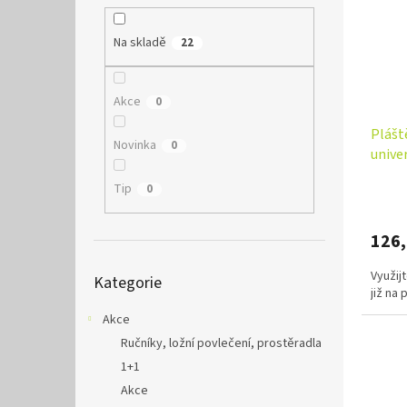
Na skladě
22
Akce
0
Plášt
Novinka
0
unive
Tip
0
126
Přeskočit
Využij
Kategorie
kategorie
již na
Akce
Ručníky, ložní povlečení, prostěradla
1+1
Akce