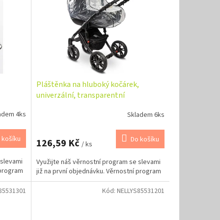
Pláštěnka na hluboký kočárek,
univerzální, transparentní
adem 4ks
Skladem 6ks
 košíku
Do košíku
126,59 Kč
/ ks
 slevami
Využijte náš věrnostní program se slevami
 program
již na první objednávku. Věrnostní program
85531301
Kód:
NELLYS85531201