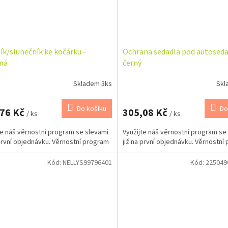
ík/slunečník ke kočárku -
Ochrana sedadla pod autoseda
ná
černý
Skladem 3ks
Skl
Do košíku
Do
,76 Kč
305,08 Kč
/ ks
/ ks
te náš věrnostní program se slevami
Využijte náš věrnostní program se
 první objednávku. Věrnostní program
již na první objednávku. Věrnostní
Kód:
NELLYS99796401
Kód:
225049