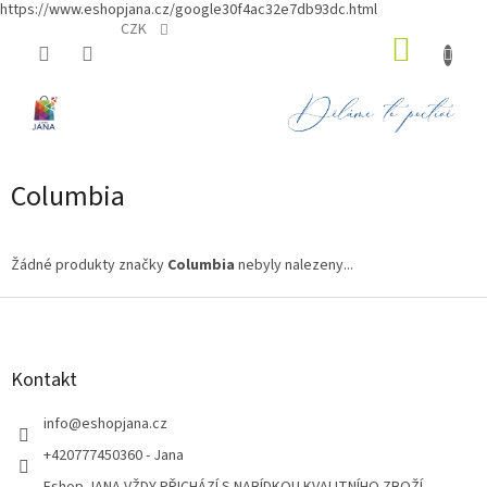
https://www.eshopjana.cz/google30f4ac32e7db93dc.html
Přejít
CZK
NÁKUP
na
obsah
KOŠÍK
Columbia
Žádné produkty značky
Columbia
nebyly nalezeny...
Z
á
p
a
Kontakt
t
í
info
@
eshopjana.cz
+420777450360 - Jana
Eshop JANA VŽDY PŘICHÁZÍ S NABÍDKOU KVALITNÍHO ZBOŽÍ...