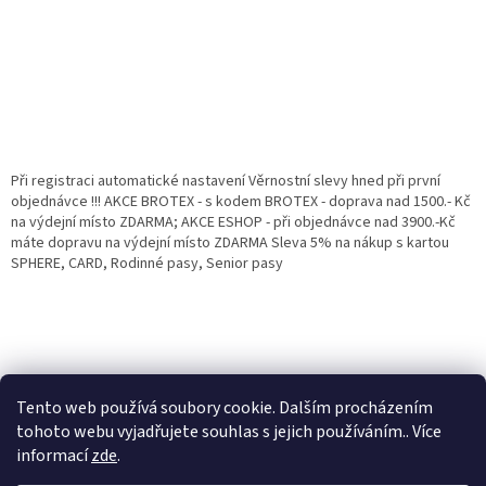
Při registraci automatické nastavení Věrnostní slevy hned při první
objednávce !!! AKCE BROTEX - s kodem BROTEX - doprava nad 1500.- Kč
na výdejní místo ZDARMA; AKCE ESHOP - při objednávce nad 3900.-Kč
máte dopravu na výdejní místo ZDARMA Sleva 5% na nákup s kartou
SPHERE, CARD, Rodinné pasy, Senior pasy
Tento web používá soubory cookie. Dalším procházením
tohoto webu vyjadřujete souhlas s jejich používáním.. Více
informací
zde
.