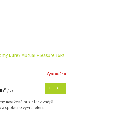
my Durex Mutual Pleasure 16ks
Vyprodáno
DETAIL
 Kč
/ ks
y navržené pro intenzivnější
k a společné vyvrcholení.
O
v
l