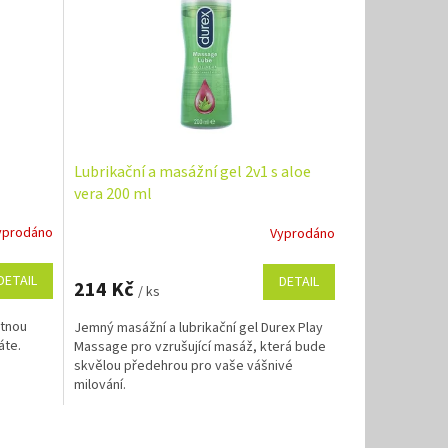
Lubrikační a masážní gel 2v1 s aloe
vera 200 ml
yprodáno
Vyprodáno
DETAIL
DETAIL
214 Kč
/ ks
ytnou
Jemný masážní a lubrikační gel Durex Play
áte.
Massage pro vzrušující masáž, která bude
skvělou předehrou pro vaše vášnivé
milování.