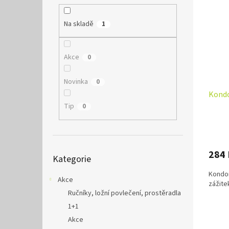
Na skladě
1
Akce
0
Novinka
0
Kondo
Tip
0
Přeskočit
284
Kategorie
kategorie
Kondom
Akce
zážite
Ručníky, ložní povlečení, prostěradla
1+1
Akce