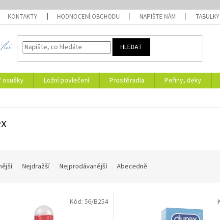
KONTAKTY
HODNOCENÍ OBCHODU
NAPIŠTE NÁM
TABULKY
HLEDAT
/ osušky
Ložní povlečení
Prostěradla
Peřiny, deky
ex
nější
Nejdražší
Nejprodávanější
Abecedně
Kód:
56/B254