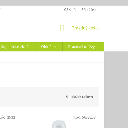
 VELIKOSTÍ
OZNAČENÍ DEN
NÁVODY NA ÚDRŽBU
CZK
Přihlášení
VYSVĚTLENÍ
NÁKUPNÍ
Prázdný košík
KOŠÍK
Kojenecké zboží
Oblečení
Pracovní oděvy
Vše pro HO
4
položek celkem
Kód:
2532
Kód:
56/B253