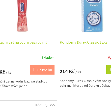
kační gel na vodní bázi 50 ml
Kondomy Durex Classic 12ks
Skladem
V
Do košíku
214 Kč
 Kč
/ ks
/ ks
Kondomy Durex Classic vám posk
ační gel na vodní bázi se sladkou
ochranu, kterou od Durexu očekáv
tí šťavnatých jahod.
Kód:
56/B255