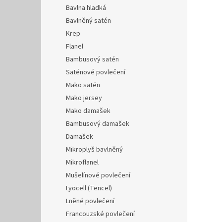
Bavlna hladká
Bavlněný satén
Krep
Flanel
Bambusový satén
Saténové povlečení
Mako satén
Mako jersey
Mako damašek
Bambusový damašek
Damašek
Mikroplyš bavlněný
Mikroflanel
Mušelínové povlečení
Lyocell (Tencel)
Lněné povlečení
Francouzské povlečení