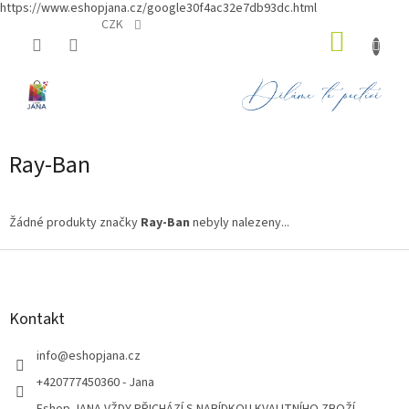
https://www.eshopjana.cz/google30f4ac32e7db93dc.html
Přejít
CZK
NÁKUP
na
obsah
KOŠÍK
Ray-Ban
Žádné produkty značky
Ray-Ban
nebyly nalezeny...
Z
á
p
a
Kontakt
t
í
info
@
eshopjana.cz
+420777450360 - Jana
Eshop JANA VŽDY PŘICHÁZÍ S NABÍDKOU KVALITNÍHO ZBOŽÍ...