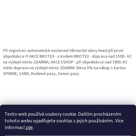
Při registraci automatické nastavení Věrnostní slevy hned při první
objednávce !!! AKCE BROTEX - s kodem BROTEX - doprava nad 1500.- Kč
na výdejní místo ZDARMA; AKCE ESHOP - při objednávce nad 3900.-Kč
máte dopravu na výdejní místo ZDARMA Sleva 5% na nákup s kartou
SPHERE, CARD, Rodinné pasy, Senior pasy
Tento web používá soubory cookie. Dalším procházením
tohoto webu vyjadřujete souhlas s jejich používáním.. Více
informací
zde
.