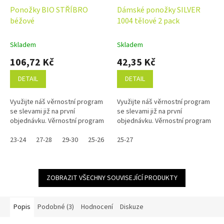
Ponožky BIO STŘÍBRO
Dámské ponožky SILVER
béžové
1004 tělové 2 pack
Skladem
Skladem
106,72 Kč
42,35 Kč
DETAIL
DETAIL
Využijte náš věrnostní program
Využijte náš věrnostní program
se slevami již na první
se slevami již na první
objednávku. Věrnostní program
objednávku. Věrnostní program
23-24
27-28
29-30
25-26
31-32
25-27
ZOBRAZIT VŠECHNY SOUVISEJÍCÍ PRODUKTY
Popis
Podobné (3)
Hodnocení
Diskuze