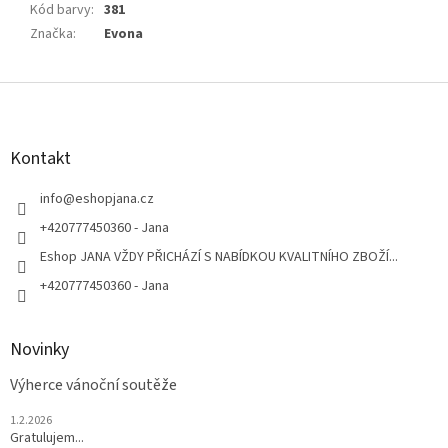
Kód barvy
:
381
Značka
:
Evona
Z
á
p
a
Kontakt
t
í
info
@
eshopjana.cz
+420777450360 - Jana
Eshop JANA VŽDY PŘICHÁZÍ S NABÍDKOU KVALITNÍHO ZBOŽÍ...
+420777450360 - Jana
Novinky
Výherce vánoční soutěže
1.2.2026
Gratulujem...