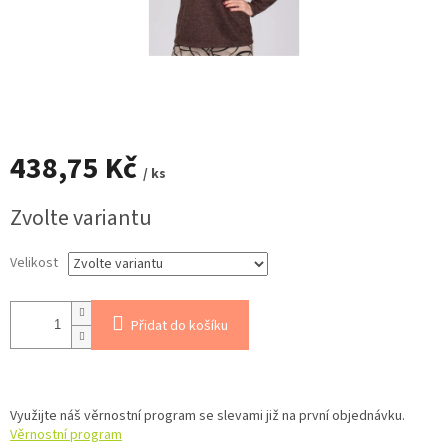
438,75 Kč
/ ks
Měrná
Zvolte variantu
cena:
Velikost
Přidat do košíku
Využijte náš věrnostní program se slevami již na první objednávku.
Věrnostní program