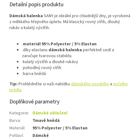
Detailní popis produktu
D
ámská halenka
SANY je ideální pro chladnější dny, je vyrobená
z měkkého hřejivého úpletu.
M
á klasický rovný střih, dlouhý
rukáv a kulatý výstřih.
materiál 95% Polyester / 5% Elastan
díky elastanu
dámská halenka
perfektně sedí a
zaručuje tvarovou stabilitu
kulatý výstřih a dlouhé rukávy
pohodlný rovný střih
barva hnědá
Tip:
Prohlédněte si naši nabídku
dámského spodního
a
nočního
prádla
.
Doplňkové parametry
Kategorie
:
Dámské oblečení
Barva
:
Tmavě hnědá
Materiál
:
95% Polyester / 5% Elastan
Pohlaví
:
Dámské