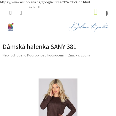
https://www.eshopjana.cz/google30f4ac32e7db93dc.html
Přejít
CZK
NÁKUP
na
obsah
KOŠÍK
Dámská halenka SANY 381
Průměrné
Neohodnoceno
Podrobnosti hodnocení
Značka:
Evona
hodnocení
produktu
je
0,0
z
5
hvězdiček.