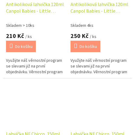
Antikoliková lahvička 120ml
Antikoliková lahvička 120ml
Canpol Babies - Little
Canpol Babies - Little
Prince
Princess
Skladem > 10ks
Skladem 4ks
210 Kč
250 Kč
/ ks
/ ks
Do košíku
Do košíku
Využijte náš věrnostní program
Využijte náš věrnostní program
se slevami již na první
se slevami již na první
objednávku. Věrnostní program
objednávku. Věrnostní program
Lahvička NF Chicco, 150ml,
Lahvička NF Chicco, 150ml,