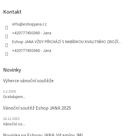
p
a
Kontakt
t
í
info
@
eshopjana.cz
+420777450360 - Jana
Eshop JANA VŽDY PŘICHÁZÍ S NABÍDKOU KVALITNÍHO ZBOŽÍ...
+420777450360 - Jana
Novinky
Výherce vánoční soutěže
1.2.2026
Gratulujem...
Vánoční soutěž Eshop JANA 2025
26.12.2025
Vánoční so...
Novinka na Eshopu JANA: Vitamíny JML