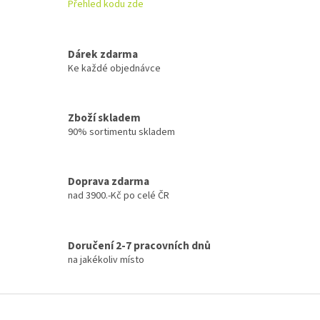
í
Přehled kodu zde
p
r
v
k
Dárek zdarma
y
Ke každé objednávce
v
ý
p
Zboží skladem
i
90% sortimentu skladem
s
u
Doprava zdarma
nad 3900.-Kč po celé ČR
Doručení 2-7 pracovních dnů
na jakékoliv místo
Z
á