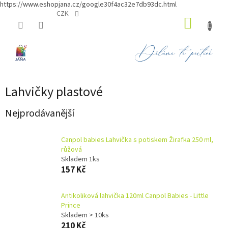
https://www.eshopjana.cz/google30f4ac32e7db93dc.html
Přejít
CZK
NÁKUP
na
obsah
KOŠÍK
Lahvičky plastové
Nejprodávanější
Canpol babies Lahvička s potiskem Žirafka 250 ml,
růžová
Skladem 1ks
157 Kč
Antikoliková lahvička 120ml Canpol Babies - Little
Prince
Skladem > 10ks
210 Kč