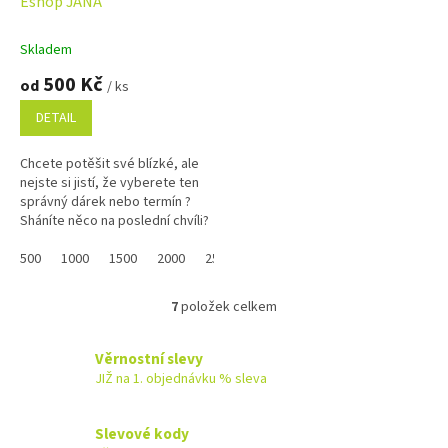
Eshop JANA
R
M
A
Skladem
500 Kč
od
/ ks
DETAIL
Chcete potěšit své blízké, ale
nejste si jistí, že vyberete ten
správný dárek nebo termín ?
Sháníte něco na poslední chvíli?
Náš dárkový poukaz pořídíte
online a po...
500
1000
1500
2000
2500
3000
3500
4000
4500
7
položek celkem
O
v
l
Věrnostní slevy
á
JIŽ na 1. objednávku % sleva
d
a
c
Slevové kody