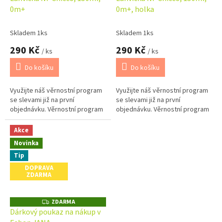
0m+
0m+, holka
Skladem 1ks
Skladem 1ks
290 Kč
290 Kč
/ ks
/ ks
Do košíku
Do košíku
Využijte náš věrnostní program
Využijte náš věrnostní program
se slevami již na první
se slevami již na první
objednávku. Věrnostní program
objednávku. Věrnostní program
Akce
Novinka
Tip
DOPRAVA
ZDARMA
ZDARMA
Z
D
Dárkový poukaz na nákup v
A