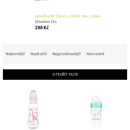
Lahvička NF Chicco, 150ml, 0m+, holka
Skladem 1ks
290 Kč
Ř
a
Nejlevnější
Nejdražší
Nejprodávanější
Abecedně
z
e
n
OTEVŘÍT FILTR
í
p
V
r
ý
o
p
d
i
u
s
k
p
t
r
ů