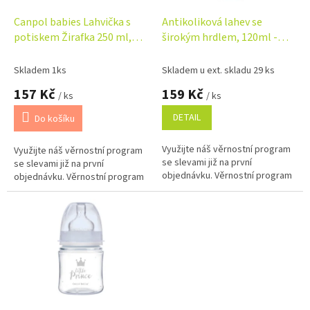
o
d
Canpol babies Lahvička s
Antikoliková lahev se
u
potiskem Žirafka 250 ml,
širokým hrdlem, 120ml -
k
růžová
mátová
t
Skladem 1ks
Skladem u ext. skladu 29 ks
ů
157 Kč
159 Kč
/ ks
/ ks
DETAIL
Do košíku
Využijte náš věrnostní program
Využijte náš věrnostní program
se slevami již na první
se slevami již na první
objednávku. Věrnostní program
objednávku. Věrnostní program