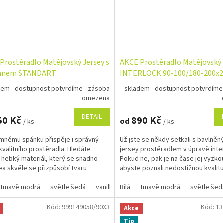
Prostěradlo Matějovský Jersey s
AKCE Prostěradlo Matějovský 
tanem STANDART
INTERLOCK 90-100/180-200x
80x200cm barva dle výběru
barva dle výběru
dem - dostupnost potvrdíme - zásoba
skladem - dostupnost potvrdíme
omezena
DETAIL
50 Kč
890 Kč
od
/ ks
/ ks
emnému spánku přispěje i správný
Už jste se někdy setkali s bavlně
kvalitního prostěradla. Hledáte
jersey prostěradlem v úpravě inte
 hebký materiál, který se snadno
Pokud ne, pak je na čase jej vyzko
ea skvěle se přizpůsobí tvaru
abyste poznali nedostižnou kvalit
e? Pak...
této dvojité...
tmavě modrá
světle šedá
vanilkově žlutá
Bílá
tmavě modrá
petrolejová
světle šed
středně 
Kód:
999149058/90X3
Kód:
13
Akce
Tip