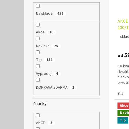
o
k
d
t
Na skladě
456
u
ů
AKCE 
k
100/1
t
Akce
16
ů
skla
Novinka
25
5
od
Tip
154
Ke kva
i kval
Výprodej
4
hladko
prvotř
DOPRAVA ZDARMA
2
materiá
Bílá
Značky
Akce
Novi
Tip
AKCE
3