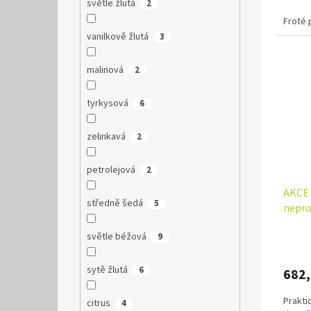
světle žlutá
2
tkanin
Froté 
vanilkově žlutá
3
malinová
2
tyrkysová
6
zelinkavá
2
petrolejová
2
AKCE 
středně šedá
5
nepro
světle béžová
9
sytě žlutá
6
682
Prakti
citrus
4