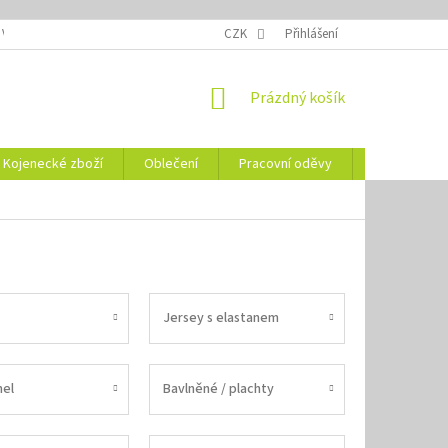
 VELIKOSTÍ
OZNAČENÍ DEN
NÁVODY NA ÚDRŽBU
CZK
Přihlášení
VYSVĚTLENÍ
NÁKUPNÍ
Prázdný košík
KOŠÍK
Kojenecké zboží
Oblečení
Pracovní oděvy
Vše pro HO
Jersey s elastanem
nel
Bavlněné / plachty