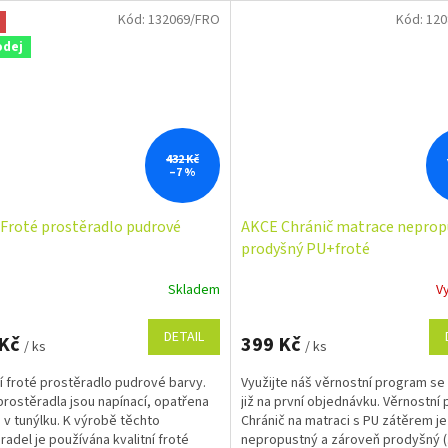
Kód:
132069/FRO
Kód:
120
odej
432 Kč
–7 %
Froté prostěradlo pudrové
AKCE Chránič matrace neprop
prodyšný PU+froté
Skladem
V
Průměrné
hodnocení
produktu
DETAIL
 Kč
399 Kč
/ ks
/ ks
je
5,0
ní froté prostěradlo pudrové barvy.
Využijte náš věrnostní program se
z
prostěradla jsou napínací, opatřena
již na první objednávku. Věrnostní
5
v tunýlku. K výrobě těchto
Chránič na matraci s PU zátěrem j
hvězdiček.
radel je používána kvalitní froté
nepropustný a zároveň prodyšný (.