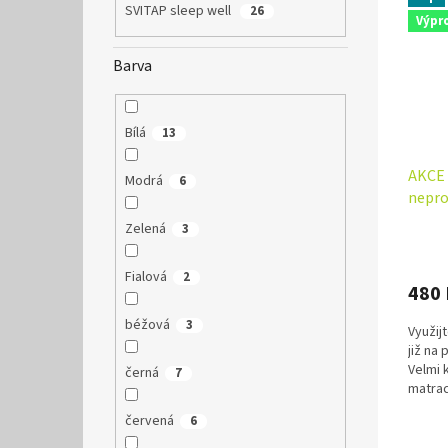
SVITAP sleep well
26
Výpr
Barva
Bílá
13
AKCE 
Modrá
6
nepro
Zelená
3
Fialová
2
480
béžová
3
Využij
již na
Velmi 
černá
7
matra
vlákna,
červená
6