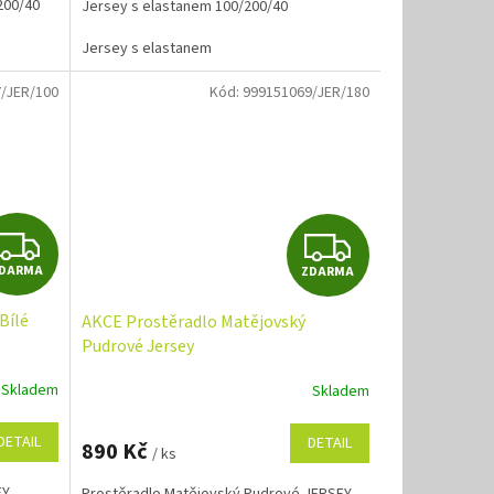
200/40
Jersey s elastanem 100/200/40
Jersey s elastanem
/JER/100
Kód:
999151069/JER/180
Z
Z
DARMA
ZDARMA
D
D
Bílé
AKCE Prostěradlo Matějovský
A
A
Pudrové Jersey
R
R
Skladem
Skladem
M
M
DETAIL
DETAIL
890 Kč
/ ks
A
A
EY