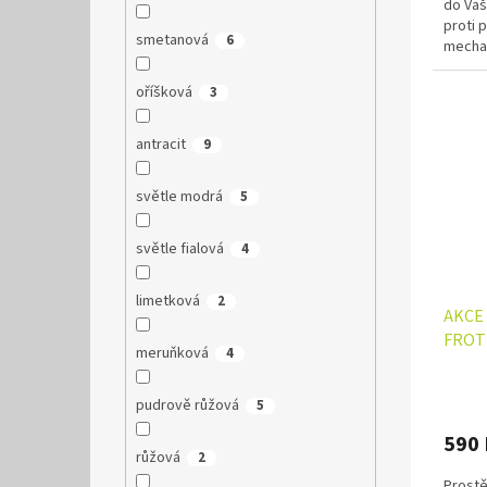
do Vaš
proti 
smetanová
6
mechan
její...
oříšková
3
antracit
9
světle modrá
5
světle fialová
4
limetková
2
AKCE 
FROT
meruňková
4
pudrově růžová
5
590
růžová
2
Prostě