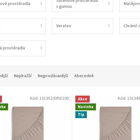
Saténové prostěradla
ové prostěradla
Matějov
s gumou
a
Veratex
Chránič 
á prostěradla
nější
Nejdražší
Nejprodávanější
Abecedně
Kód:
131352/ERV/100
Kód:
131349
Akce
nka
Novinka
Tip