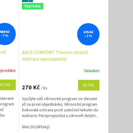
Výprodej
488 Kč
275 Kč
–7 %
–1 %
nič
AKCE COMFORT Thermo chránič
matrace nepropustný
yprodáno
Skladem
DETAIL
DETAIL
270 Kč
/ ks
 slevami
Využijte náš věrnostní program se slevami
 program
již na první objednávku. Věrnostní program
nič
Dokonalá ochrana proti zatečení tekutin do
ého
matrace. Paropropustná a zároveň dutým...
60x120 (dětský)