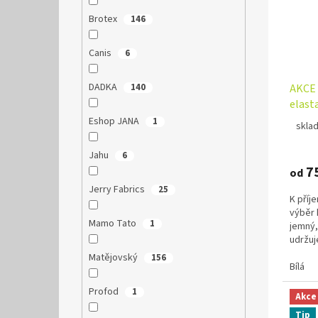
Brotex
146
Canis
6
DADKA
140
AKCE 
elas
100/1
Eshop JANA
1
skla
Jahu
6
7
od
Jerry Fabrics
25
K příj
výběr 
Mamo Tato
1
jemný,
udržuj
matrac
Matějovský
156
Bílá
Profod
1
Akce
Tip