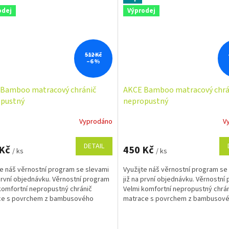
odej
Výprodej
512 Kč
–6 %
Bamboo matracový chránič
AKCE Bamboo matracový chrá
pustný
nepropustný
Vyprodáno
V
DETAIL
 Kč
450 Kč
/ ks
/ ks
te náš věrnostní program se slevami
Využijte náš věrnostní program se
 první objednávku. Věrnostní program
již na první objednávku. Věrnostní
komfortní nepropustný chránič
Velmi komfortní nepropustný chrá
ce s povrchem z bambusového
matrace s povrchem z bambusov
 které je...
vlákna, které je...