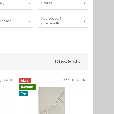
ský
Brotex
Nepropustná
matrace
prostěradla
511
položek celkem
/ERV/100
Kód:
3108/CER
Akce
Novinka
Tip