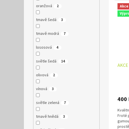
oranžová
2
Akce
Výpr
tmavě šedá
3
tmavě modrá
7
lososová
4
světle šedá
14
AKCE 
olivová
2
vínová
3
400
světle zelená
7
Kvalit
Froté 
tmavě hnědá
3
gumou 
prostě