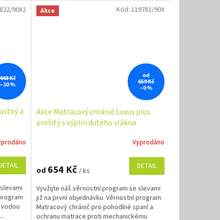
822/90X2
Kód:
119781/90X
Akce
od
448 Kč
659 Kč
–10 %
–0 %
ustný a
Akce Matracový chránič Luxus plus
prošitý s výplní dutého vlákna
yprodáno
Vyprodáno
DETAIL
DETAIL
654 Kč
od
/ ks
 slevami
Využijte náš věrnostní program se slevami
 program
již na první objednávku. Věrnostní program
e vodou
Matracový chránič pro pohodlné spaní a
..
ochranu matrace proti mechanickému