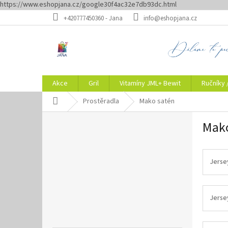
https://www.eshopjana.cz/google30f4ac32e7db93dc.html
Přejít
+420777450360 - Jana
info@eshopjana.cz
na
obsah
Akce
Gril
Vitamíny JML+ Bewit
Ručníky 
Domů
Prostěradla
Mako satén
P
Mako
o
s
t
r
Jerse
a
n
n
Jerse
í
p