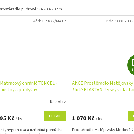
a s vysokou...
prostěradlo pudrové 90x200x20 cm
Kód:
119832/MAT2
Kód:
999151066
Z
Matracový chránič TENCEL -
AKCE Prostěradlo Matějovský
pustný a prodyšný
žluté ELASTAN Jersey s elast
Na dotaz
DETAIL
,95 Kč
1 070 Kč
/ ks
/ ks
cká, hygienická a užitečná pomůcka
Prostěradlo Matějovský Medově ž