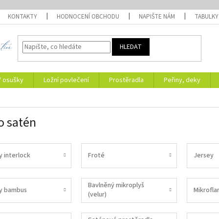
KONTAKTY
HODNOCENÍ OBCHODU
NAPIŠTE NÁM
TABULKY
HLEDAT
/ osušky
Ložní povlečení
Prostěradla
Peřiny, deky
 satén
y interlock
Froté
Jersey
Bavlněný mikroplyš
y bambus
Mikrofla
(velur)