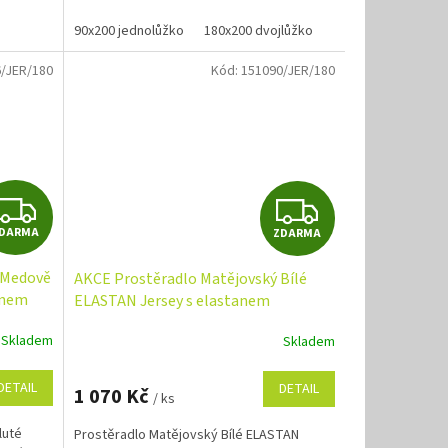
poškození....
90x200 jednolůžko
180x200 dvojlůžko
/JER/180
Kód:
151090/JER/180
Z
Z
DARMA
ZDARMA
D
D
 Medově
AKCE Prostěradlo Matějovský Bílé
A
A
anem
ELASTAN Jersey s elastanem
R
R
Skladem
Skladem
M
M
DETAIL
DETAIL
1 070 Kč
/ ks
A
A
luté
Prostěradlo Matějovský Bílé ELASTAN