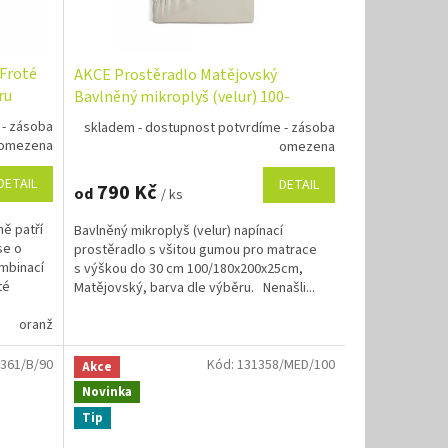
 Froté
AKCE Prostěradlo Matějovský
ru
Bavlněný mikroplyš (velur) 100-
180x200cm barva dle výběru
 - zásoba
skladem - dostupnost potvrdíme - zásoba
omezena
omezena
DETAIL
DETAIL
790 Kč
od
/ ks
ě patří
Bavlněný mikroplyš (velur) napínací
se o
prostěradlo s všitou gumou pro matrace
mbinací
s výškou do 30 cm 100/180x200x25cm,
té
Matějovský, barva dle výběru. Nenašli...
tle šedá
oranžová
olivová
tmavě modrá
vínová
světle žlutá
světle šedá
vanilkově žlutá
olivová
vínová
malinová
světle
361/B/90
Kód:
131358/MED/100
Akce
Novinka
Tip