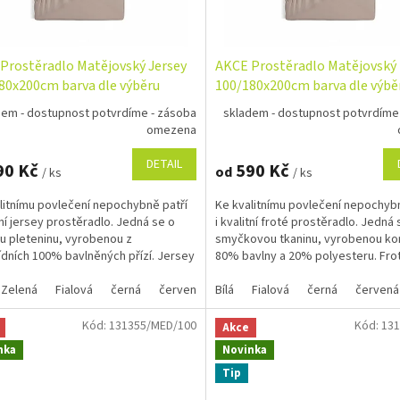
Prostěradlo Matějovský Jersey
AKCE Prostěradlo Matějovský
80x200cm barva dle výběru
100/180x200cm barva dle výbě
dem - dostupnost potvrdíme - zásoba
skladem - dostupnost potvrdíme
omezena
DETAIL
90 Kč
590 Kč
od
/ ks
/ ks
litnímu povlečení nepochybně patří
Ke kvalitnímu povlečení nepochybn
itní jersey prostěradlo. Jedná se o
i kvalitní froté prostěradlo. Jedná 
u pleteninu, vyrobenou z
smyčkovou tkaninu, vyrobenou ko
ídních 100% bavlněných přízí. Jersey
80% bavlny a 20% polyesteru. Fro
l je...
napínací...
Zelená
Fialová
černá
červená
Bílá
oranžová
Fialová
tmavě modrá
černá
červená
svě
Kód:
131355/MED/100
Kód:
131
Akce
nka
Novinka
Tip