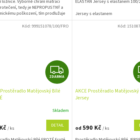
í ložnice. Výborně chrání matraci
ELASTAN Jersey s elastanem 100/
protečení, tedy je NEPROPUSTNÝ a
ickému poškození, tím prodlužuje
Jersey s elastanem
Kód:
999151078/100/FRO
Kód:
151087
Z
ZDARMA
Z
D
Prostěradlo Matějovský Bílé
AKCE Prostěradlo Matějovský 
A
É
Jersey
R
Skladem
M
DETAIL
 Kč
590 Kč
od
/ ks
/ ks
A
radlo Matějovský Bílé FROTÉ Froté
Prostěradlo Matějovský Bílé JERS