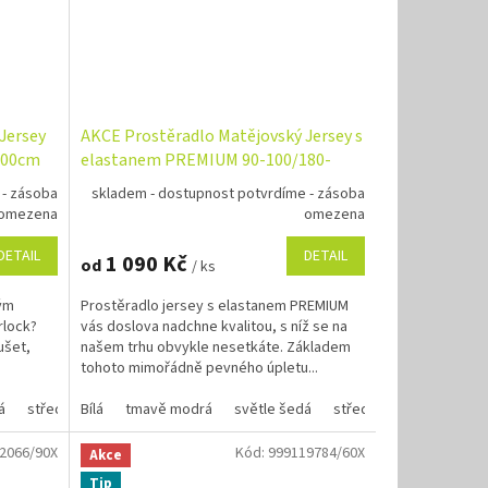
Jersey
AKCE Prostěradlo Matějovský Jersey s
200cm
elastanem PREMIUM 90-100/180-
200x200cm barva dle výběru
 - zásoba
skladem - dostupnost potvrdíme - zásoba
omezena
omezena
DETAIL
DETAIL
1 090 Kč
od
/ ks
ným
Prostěradlo jersey s elastanem PREMIUM
rlock?
vás doslova nadchne kvalitou, s níž se na
ušet,
našem trhu obvykle nesetkáte. Základem
u
tohoto mimořádně pevného úpletu...
á
šedá
středně šedá
světle béžová
Bílá
tmavě modrá
světle béžová
antracit
světle šedá
pudrově růžová
antracit
pudrově růžová
středně šedá
medově žlutá
světle
písko
na
2066/90X
Kód:
999119784/60X
Akce
Tip