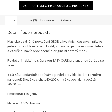
ZOBRAZIT VŠECHNY SOUVISEJÍCÍ PRODUKTY
Popis
Podobné (3)
Hodnocení
Diskuze
Detailní popis produktu
Klasické bavlněné povlečení GEON z kvalitních česaných přízí je
jednou z nejoblíbenějších kvalit, splývavé, jemné na omak, lehké
a vzdušné, navíc obohacené o originální tištěný motiv.
Povlečení nabízíme s úpravou EASY CARE pro snadnou údržbu se
zipem.
Balení:
Standardně dodáváme povlečení v klasickém rozměru
na jednolůžko, 1ks cícha 140x200 cm a 1ks povlak na polštář
70x90 cm.
Hmotnost:
145 g/m2
Materiál: 100% bavlna