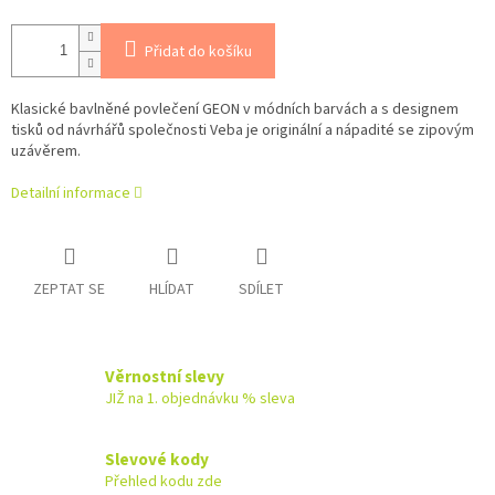
Přidat do košíku
Klasické bavlněné povlečení GEON v módních barvách a s designem
tisků od návrhářů společnosti Veba je originální a nápadité se zipovým
uzávěrem.
Detailní informace
ZEPTAT SE
HLÍDAT
SDÍLET
Věrnostní slevy
JIŽ na 1. objednávku % sleva
Slevové kody
Přehled kodu zde