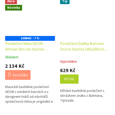
Akce
Tip
Novinka
2 300 Kč
–7 %
Povlečení Veba GEON
Povlečení Dadka Batman
Africké léto lev bavlna
Storm bavlna 140x200cm
140x200 70x90cm
70x90cm
Skladem
Průměrné
Vyprodáno
hodnocení
2 134 Kč
produktu
629 Kč
je
Do košíku
4,0
DETAIL
z
Klasické bavlněné povlečení
5
Dětské bavlněné povlečení s
GEON v módních barvách a s
hvězdiček.
obrázkem znaku z Batmana,
designem tisků od návrhářů
Tiptrade
společnosti Veba je originální a
nápadité se zipovým uzávěrem.