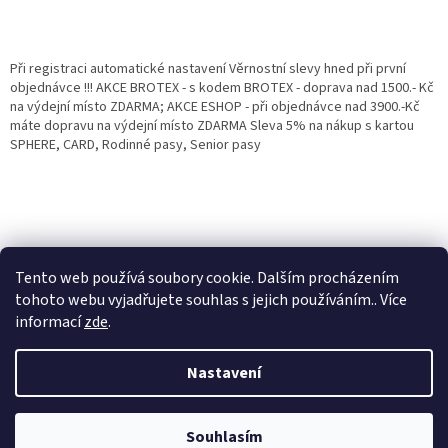
Při registraci automatické nastavení Věrnostní slevy hned při první
objednávce !!! AKCE BROTEX - s kodem BROTEX - doprava nad 1500.- Kč
na výdejní místo ZDARMA; AKCE ESHOP - při objednávce nad 3900.-Kč
máte dopravu na výdejní místo ZDARMA Sleva 5% na nákup s kartou
SPHERE, CARD, Rodinné pasy, Senior pasy
Tento web používá soubory cookie. Dalším procházením
tohoto webu vyjadřujete souhlas s jejich používáním.. Více
informací
zde
.
Vytvořil Shoptet
Věrnostní porgram: Již od první objednávky s registrací automaticky
Nastavení
nastavená Věrnostní sleva 3% - 10% na Všechny Vaše další nákupy. Čím
víc nakoupíte, tím větší slevu můžete získat. Vaše objednávky se sčítají.
Využít můžete i "Slevové kody" nebo DOPRAVU ZDARMA. Přejeme
Copyright 2026
Eshop Jana
. Všechna práva vyhrazena.
příjemný nákup u nás Jana Kotasová Komárková a kolektiv pracovníků
Souhlasím