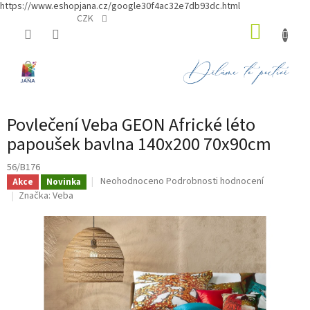
https://www.eshopjana.cz/google30f4ac32e7db93dc.html
Přejít
CZK
NÁKUP
na
obsah
KOŠÍK
Povlečení Veba GEON Africké léto
papoušek bavlna 140x200 70x90cm
56/B176
Průměrné
Neohodnoceno
Podrobnosti hodnocení
Akce
Novinka
hodnocení
Značka:
Veba
produktu
je
0,0
z
5
hvězdiček.