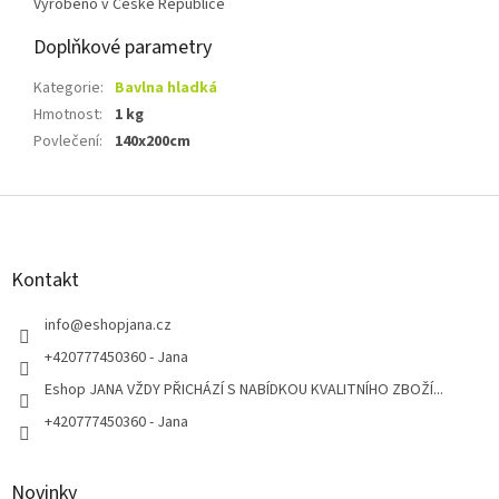
Vyrobeno v České Republice
Doplňkové parametry
Kategorie
:
Bavlna hladká
Hmotnost
:
1 kg
Povlečení
:
140x200cm
Z
á
p
a
Kontakt
t
í
info
@
eshopjana.cz
+420777450360 - Jana
Eshop JANA VŽDY PŘICHÁZÍ S NABÍDKOU KVALITNÍHO ZBOŽÍ...
+420777450360 - Jana
Novinky