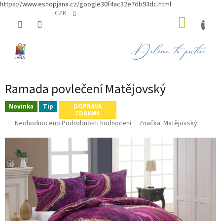
https://www.eshopjana.cz/google30f4ac32e7db93dc.html
Přejít
CZK
NÁKUP
na
obsah
KOŠÍK
Ramada povlečení Matějovský
Novinka
Tip
DOPRAVA
ZDARMA
Průměrné
Neohodnoceno
Podrobnosti hodnocení
Značka:
Matějovský
hodnocení
produktu
je
0,0
z
5
hvězdiček.