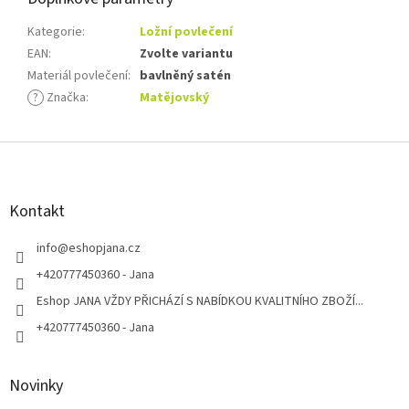
Kategorie
:
Ložní povlečení
EAN
:
Zvolte variantu
Materiál povlečení
:
bavlněný satén
?
Značka
:
Matějovský
Z
á
p
a
Kontakt
t
í
info
@
eshopjana.cz
+420777450360 - Jana
Eshop JANA VŽDY PŘICHÁZÍ S NABÍDKOU KVALITNÍHO ZBOŽÍ...
+420777450360 - Jana
Novinky