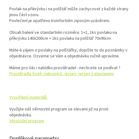
Povlak na přikrývku i na polštář může zachycovat z každé strany
jinou část vzoru.
Povlečení je opatřeno komfortním zipovým uzávěrem.
Obsah balení ve standartním rozměru: 1+1, 1ks povlaku na
přikrývku 140x200cm + 1ks povlaku na polštář 70x90cm
Máte-li zájem o povlaky na polštářky, dopište to do poznámky v
objednávce. Ozveme se Vám a objednávku ručně upravíme.
Máme pro Vás i nabídku prostěradel - nechcete se podívat ?
Prostěradla froté, mikroplyš, jersey, jersey s elastanem
Vysvětlení materiálů
Využijte náš věrnostní program se slevami již na první
objednávku.
Věrnostní program
Doplňkové parametry