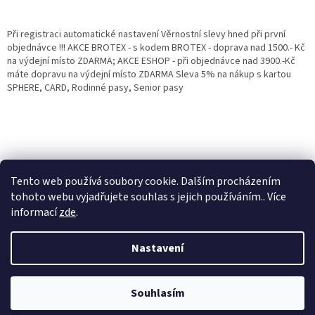
Při registraci automatické nastavení Věrnostní slevy hned při první
objednávce !!! AKCE BROTEX - s kodem BROTEX - doprava nad 1500.- Kč
na výdejní místo ZDARMA; AKCE ESHOP - při objednávce nad 3900.-Kč
máte dopravu na výdejní místo ZDARMA Sleva 5% na nákup s kartou
SPHERE, CARD, Rodinné pasy, Senior pasy
Tento web používá soubory cookie. Dalším procházením
tohoto webu vyjadřujete souhlas s jejich používáním.. Více
informací
zde
.
Vytvořil Shoptet
Věrnostní porgram: Již od první objednávky s registrací automaticky
Nastavení
nastavená Věrnostní sleva 3% - 10% na Všechny Vaše další nákupy. Čím
víc nakoupíte, tím větší slevu můžete získat. Vaše objednávky se sčítají.
Využít můžete i "Slevové kody" nebo DOPRAVU ZDARMA. Přejeme
Copyright 2026
Eshop Jana
. Všechna práva vyhrazena.
příjemný nákup u nás Jana Kotasová Komárková a kolektiv pracovníků
Souhlasím
Eshop JANA