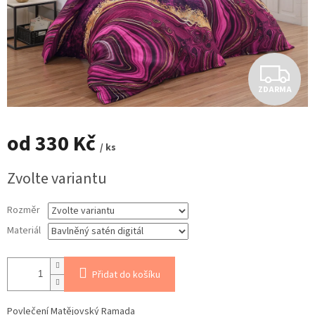
Z
ZDARMA
D
A
od
330 Kč
/ ks
R
Měrná
Zvolte variantu
cena:
M
Rozměr
A
Materiál
Přidat do košíku
Povlečení Matějovský Ramada