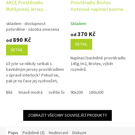
AKCE Prostěradlo
Prostěradlo Brotex
Matějovský Jersey
Hotelové napínací bavlna
INTERLOCK 90-100/180-
výběr rozměrů
200x200cm barva dle výběru
skladem - dostupnost
Skladem
potvrdíme - zásoba omezena
370 Kč
od
890 Kč
od
DETAIL
DETAIL
Napínací bavlněné prostěradlo
Už jste se někdy setkali s
145g/m2, Brotex, výběr
bavlněným jersey prostěradlem
rozměrů.
v úpravě interlock? Pokud ne,
pak je na čase jej vyzkoušet,
abyste poznali nedostižnou
kvalitu této dvojité...
Bílá
tmavě modrá
světle šedá
90x200
středně šedá
180x200
světle béžová
ZOBRAZIT VŠECHNY SOUVISEJÍCÍ PRODUKTY
Popis
Podobné (3)
Hodnocení
Diskuze