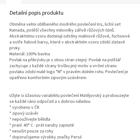
Detailní popis produktu
Obměna velmi oblíbeného modrého povlečení Iris, ložní set
Ramada, potěší všechny milovníky zářivě růžových tónů.
Abstraktnímu vzoru dominují odstíny malinově růžové, fuchsiové
a ostře fialové barvy, které v abstraktním vzoru zdobí zlatavé
prvky.
Materiál: 100% bavlna
Povlak na přikrývku je z obou stran stejný. Povlak na polštář
zachycuje z každé strany trošku jiný motiv a vrchní stranu
povlaku zdobí malé logo "M" v pravém dolním rohu. Povlečení je
opatřeno komfortním zipovým uzávěrem.
Užijte si úžasnou variabilitu povlečení Matějovský a probouzejte
se každé ráno odpočatí a s dobrou náladou.
* vyrobeno v ČR
* zipový uzávěr
* nepoužívejte bělidla
* praní: 40° C - prát naruby zapnuté
* nesušit pouze za rohy
* doporučujeme výrobky značky Persil