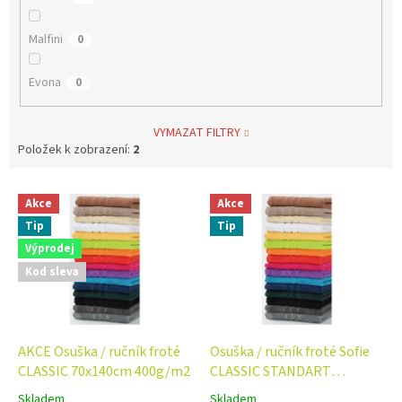
Malfini
0
Evona
0
VYMAZAT FILTRY
Položek k zobrazení:
2
V
Akce
Akce
ý
Tip
Tip
p
i
Výprodej
s
Kod sleva
p
r
o
d
AKCE Osuška / ručník froté
Osuška / ručník froté Sofie
u
CLASSIC 70x140cm 400g/m2
CLASSIC STANDART
k
70x140cm 400g/m2
Skladem
Skladem
Průměrné
Průměrné