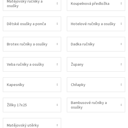
Matějovský ručníky a
Koupelnová předložka
osušky
Dětské osušky a ponča
Hotelové ručníky a osušky
Brotex ručníky a osušky
Dadka ručníky
Veba ručníky a osušky
Župany
Kapesníky
Chňapky
Bambusové ručníky a
Žíňky 17x25
osušky
Matějovský utěrky