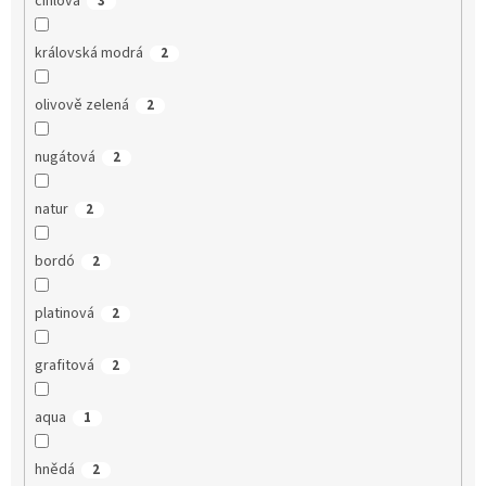
cihlová
3
královská modrá
2
olivově zelená
2
nugátová
2
natur
2
bordó
2
platinová
2
grafitová
2
aqua
1
hnědá
2