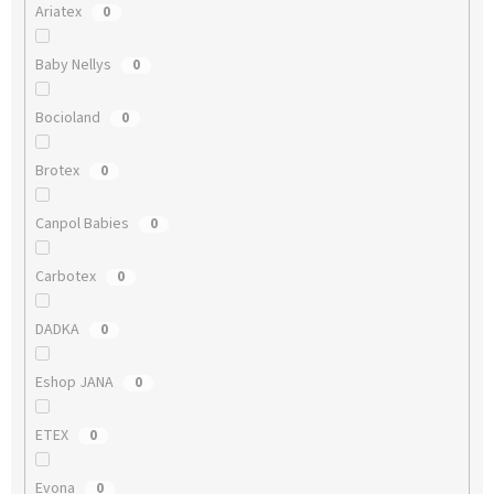
Ariatex
0
Baby Nellys
0
Bocioland
0
Brotex
0
Canpol Babies
0
Carbotex
0
DADKA
0
Eshop JANA
0
ETEX
0
Evona
0