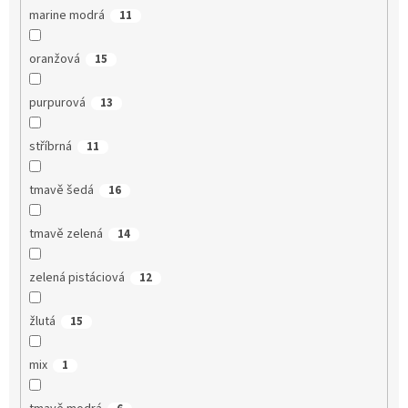
marine modrá
11
oranžová
15
purpurová
13
stříbrná
11
tmavě šedá
16
tmavě zelená
14
zelená pistáciová
12
žlutá
15
mix
1