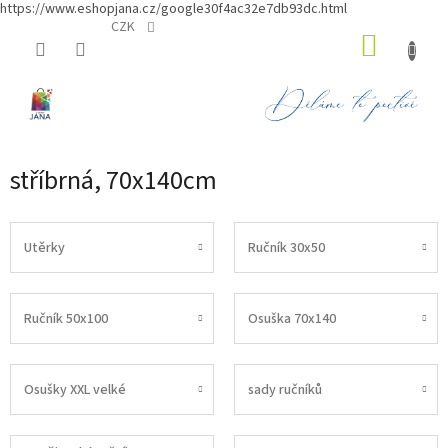
https://www.eshopjana.cz/google30f4ac32e7db93dc.html
Přejít
CZK
NÁKUP
na
obsah
KOŠÍK
stříbrná, 70x140cm
Utěrky
Ručník 30x50
Ručník 50x100
Osuška 70x140
Osušky XXL velké
sady ručníků