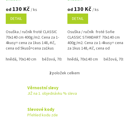
t
hodnocení
hodnocení
130 Kč
130 Kč
ů
od
od
/ ks
/ ks
produktu
produktu
je
je
DETAIL
DETAIL
4,9
5,0
z
z
Osuška / ručník froté CLASSIC
Osuška / ručník froté Sofie
5
5
70x140 cm 400g/m2. Cena za 1-
CLASSIC STANDART 70x140 cm
hvězdiček.
hvězdiček.
4kusy= cena za 1kus 148,-Kč,
400g/m2. Cena za 1-4kusy= cena
cena od 5kusů=cena za1kus
za 1kus 148,-Kč, cena od
140,-Kč Bílá, krémová, béžová a
5kusů=cena za1kus 140,-Kč Bílá,
žlutá barva od 135.-Kč ,...
hnědá, 70x140 cm
béžová, 70x140 cm
krémová, béžová a žlutá...
hnědá, 70x140 cm
černá, 70x140 cm
béžová, 70x14
červen
2
položek celkem
O
v
l
Věrnostní slevy
á
JIŽ na 1. objednávku % sleva
d
a
c
Slevové kody
í
Přehled kodu zde
p
r