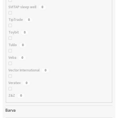
SVITAP sleep well
0
TipTrade
0
Toybit
0
Tulilo
0
Veba
0
Vector International
0
Veratex
0
Z&Z
0
Barva