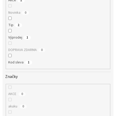
Akce
2
Novinka
0
Tip
2
Výprodej
1
DOPRAVA ZDARMA
0
Kod sleva
1
Značky
AKCE
0
akuku
0