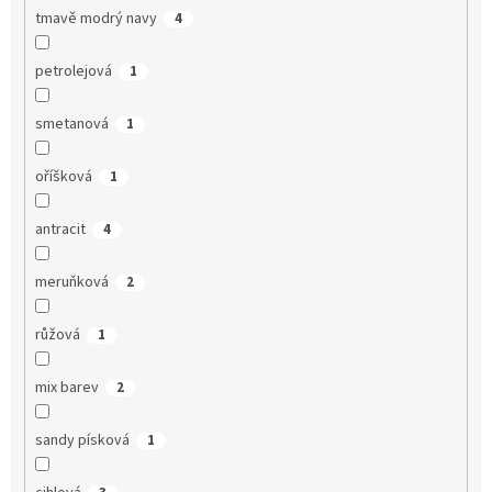
tmavě modrý navy
4
petrolejová
1
smetanová
1
oříšková
1
antracit
4
meruňková
2
růžová
1
mix barev
2
sandy písková
1