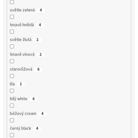
světle zelená
4
tmavě hnědá
4
světle žlutá
2
tmavě vínová
2
starorůžová
6
lila
1
bílý white
4
béžový cream
4
černý black
4