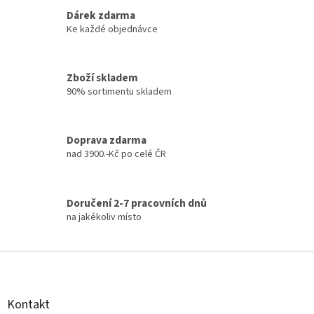
v
k
Dárek zdarma
y
Ke každé objednávce
v
ý
p
Zboží skladem
i
90% sortimentu skladem
s
u
Doprava zdarma
nad 3900.-Kč po celé ČR
Doručení 2-7 pracovních dnů
na jakékoliv místo
Z
á
p
a
Kontakt