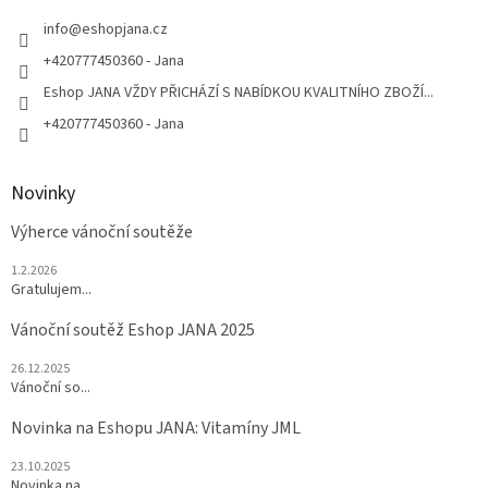
t
í
info
@
eshopjana.cz
+420777450360 - Jana
Eshop JANA VŽDY PŘICHÁZÍ S NABÍDKOU KVALITNÍHO ZBOŽÍ...
+420777450360 - Jana
Novinky
Výherce vánoční soutěže
1.2.2026
Gratulujem...
Vánoční soutěž Eshop JANA 2025
26.12.2025
Vánoční so...
Novinka na Eshopu JANA: Vitamíny JML
23.10.2025
Novinka na...