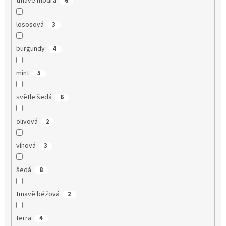
tmavě modrá
6
lososová
3
burgundy
4
mint
5
světle šedá
6
olivová
2
vínová
3
šedá
8
tmavě béžová
2
terra
4