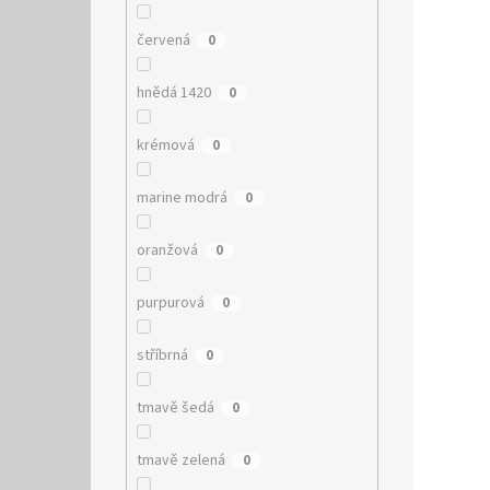
červená
0
hnědá 1420
0
krémová
0
marine modrá
0
oranžová
0
purpurová
0
stříbrná
0
tmavě šedá
0
tmavě zelená
0