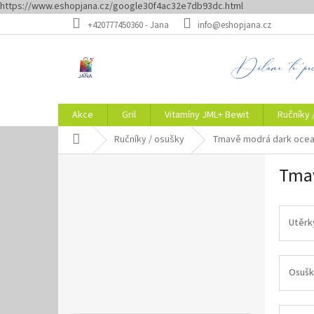
https://www.eshopjana.cz/google30f4ac32e7db93dc.html
Přejít
+420777450360 - Jana
info@eshopjana.cz
na
obsah
Akce
Gril
Vitamíny JML+ Bewit
Ručníky 
Domů
Ručníky / osušky
Tmavě modrá dark ocea
P
Tmav
o
s
t
r
Utěrk
a
n
n
Osušk
í
p