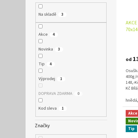
o
k
d
t
Na skladě
3
u
ů
AKCE 
k
70x1
t
Akce
4
ů
Průmě
hodno
Novinka
3
produ
1
od
je
Tip
4
4,9
Osuška
z
400g/m
5
Výprodej
1
148,-K
hvězdi
Kč Bíl
DOPRAVA ZDARMA
0
135.-Kč 
hnědá,
Kod sleva
1
Akce
Novi
Značky
Tip