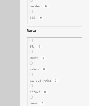
Veratex
0
Z&Z
0
Barva
Bílá
0
Modrá
0
Zelená
0
azurová modrá
0
béžová
0
černá
0