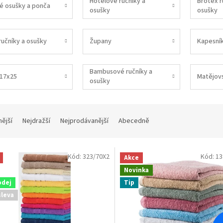
Hotelové ručníky a
Brotex r
é osušky a ponča
osušky
osušky
ručníky a osušky
Župany
Kapesní
Bambusové ručníky a
 17x25
Matějov
osušky
nější
Nejdražší
Nejprodávanější
Abecedně
Kód:
323/70X2
Kód:
13
Akce
Novinka
odej
Tip
sleva