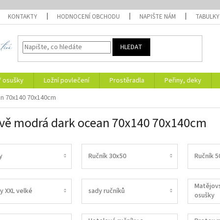
KONTAKTY
HODNOCENÍ OBCHODU
NAPIŠTE NÁM
TABULKY
HLEDAT
/ osušky
Ložní povlečení
Prostěradla
Peřiny, deky
n 70x140 70x140cm
ě modrá dark ocean 70x140 70x140cm
y
Ručník 30x50
Ručník 5
Matějovs
y XXL velké
sady ručníků
osušky