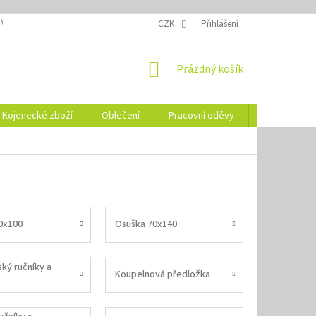
 VELIKOSTÍ
OZNAČENÍ DEN
NÁVODY NA ÚDRŽBU
CZK
Přihlášení
VYSVĚTLENÍ
NÁKUPNÍ
Prázdný košík
KOŠÍK
Kojenecké zboží
Oblečení
Pracovní oděvy
Vše pro HO
0x100
Osuška 70x140
ký ručníky a
Koupelnová předložka