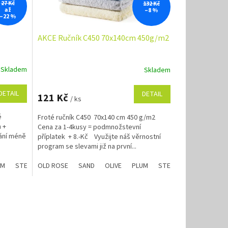
27 Kč
132 Kč
až
–8 %
–22 %
AKCE Ručník C450 70x140cm 450g/m2
Skladem
Skladem
DETAIL
DETAIL
121 Kč
/ ks
é
Froté ručník C450 70x140 cm 450 g/m2
m +
Cena za 1-4kusy = podmnožstevní
ání méně
příplatek + 8.-Kč Využijte náš věrnostní
program se slevami již na první...
cm
UM
STEEL
krémová, 70x140cm
OLD ROSE
CHAMPAGNE
SAND
marine modrá, 70x140cm
Modrá AQUA
OLIVE
PLUM
STEEL
oranžová, 70x140
CHAMPAGNE