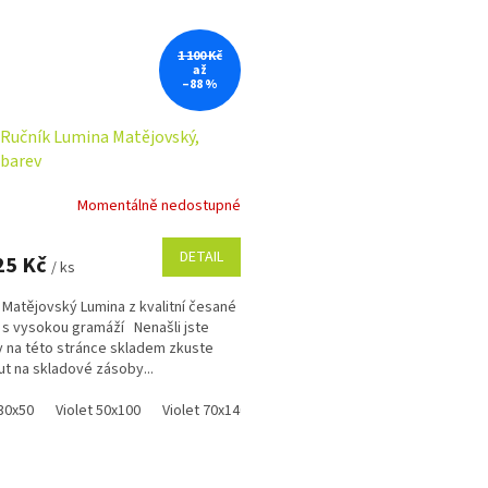
1 100 Kč
až
–88 %
Ručník Lumina Matějovský,
 barev
Momentálně nedostupné
DETAIL
25 Kč
/ ks
 Matějovský Lumina z kvalitní česané
 s vysokou gramáží Nenašli jste
y na této stránce skladem zkuste
t na skladové zásoby...
 30x50
Violet 50x100
Violet 70x140
Grey 30x50
Grey 50x100
Gre
O
v