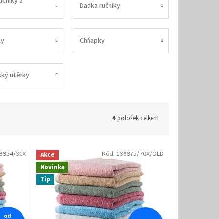
učníky a
Dadka ručníky
ky
Chňapky
ský utěrky
4
položek celkem
8954/30X
Kód:
138975/70X/OLD
Akce
Novinka
Tip
od