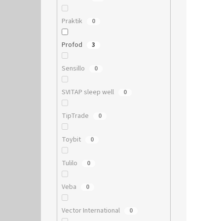
Praktik
0
Profod
3
Sensillo
0
SVITAP sleep well
0
TipTrade
0
Toybit
0
Tulilo
0
Veba
0
Vector International
0