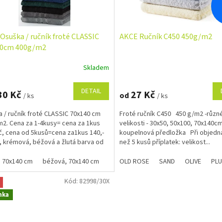
Osuška / ručník froté CLASSIC
AKCE Ručník C450 450g/m2
40cm 400g/m2
Skladem
rné
Průměrné
cení
hodnocení
ktu
produktu
DETAIL
30 Kč
27 Kč
od
/ ks
/ ks
je
5,0
 / ručník froté CLASSIC 70x140 cm
Froté ručník C450 450 g/m2 -různ
z
2. Cena za 1-4kusy= cena za 1kus
velikosti - 30x50, 50x100, 70x140c
5
č, cena od 5kusů=cena za1kus 140,-
koupelnová předložka Při objedn
ček.
hvězdiček.
á, krémová, béžová a žlutá barva od
než 5 kusů příplatek: velikost...
,...
 70x140 cm
béžová, 70x140 cm
černá, 70x140 cm
OLD ROSE
SAND
červená, 70x140 
OLIVE
PL
Kód:
82998/30X
nka