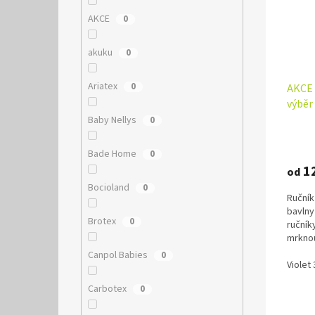
AKCE
0
akuku
0
Ariatex
0
AKCE 
výběr
Baby Nellys
0
Bade Home
0
1
od
Bocioland
0
Ručník
bavlny
Brotex
0
ručník
mrknou
Canpol Babies
0
Violet
Carbotex
0