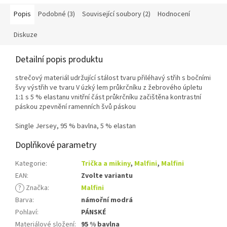
Popis
Podobné (3)
Související soubory (2)
Hodnocení
Diskuze
Detailní popis produktu
strečový materiál udržující stálost tvaru přiléhavý střih s bočními
švy výstřih ve tvaru V úzký lem průkrčníku z žebrového úpletu
1:1 s 5 % elastanu vnitřní část průkrčníku začištěna kontrastní
páskou zpevnění ramenních švů páskou
Single Jersey, 95 % bavlna, 5 % elastan
Doplňkové parametry
Kategorie
:
Trička a mikiny
,
Malfini
,
Malfini
EAN
:
Zvolte variantu
?
Značka
:
Malfini
Barva
:
námořní modrá
Pohlaví
:
PÁNSKÉ
Materiálové složení
:
95 % bavlna