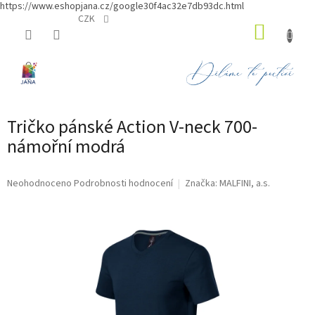
https://www.eshopjana.cz/google30f4ac32e7db93dc.html
Přejít
CZK
NÁKUP
na
obsah
KOŠÍK
Tričko pánské Action V-neck 700-
námořní modrá
Průměrné
Neohodnoceno
Podrobnosti hodnocení
Značka:
MALFINI, a.s.
hodnocení
produktu
je
0,0
z
5
hvězdiček.