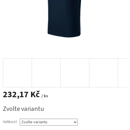
232,17 Kč
/ ks
Měrná
Zvolte variantu
cena:
Velikost