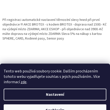
Při registraci automatické nastavení Věrnostní slevy hned při první
objednávce !!! AKCE BROTEX - s kodem BROTEX - doprava nad 1500.- Kč
na výdejní místo ZDARMA; AKCE ESHOP - při objednávce nad 3900.-Kč
máte dopravu na výdejní místo ZDARMA Sleva 5% na nákup s kartou
SPHERE, CARD, Rodinné pasy, Senior pasy
Tento web používá soubory cookie. Dalším procházením
tohoto webu vyjadřujete souhlas s jejich používáním.. Více
informací
zde
.
Vytvořil Shoptet
Věrnostní porgram: Již od první objednávky s registrací automaticky
Nastavení
nastavená Věrnostní sleva 3% - 10% na Všechny Vaše další nákupy. Čím
víc nakoupíte, tím větší slevu můžete získat. Vaše objednávky se sčítají.
Využít můžete i "Slevové kody" nebo DOPRAVU ZDARMA. Přejeme
Copyright 2026
Eshop Jana
. Všechna práva vyhrazena.
příjemný nákup u nás Jana Kotasová Komárková a kolektiv pracovníků