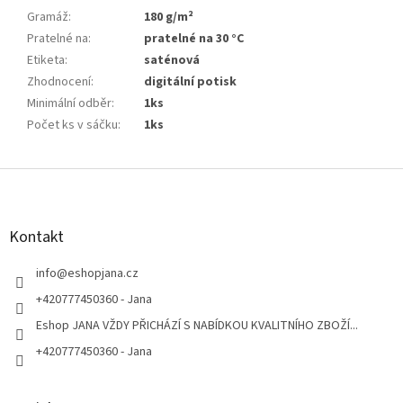
Gramáž
:
180 g/m²
Pratelné na
:
pratelné na 30 °C
Etiketa
:
saténová
Zhodnocení
:
digitální potisk
Minimální odběr
:
1ks
Počet ks v sáčku
:
1ks
Z
á
p
a
Kontakt
t
í
info
@
eshopjana.cz
+420777450360 - Jana
Eshop JANA VŽDY PŘICHÁZÍ S NABÍDKOU KVALITNÍHO ZBOŽÍ...
+420777450360 - Jana