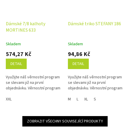
Dámské 7/8 kalhoty
Dámské triko STEFANY 186
MORTINES 633
Skladem
Skladem
574,27 Kč
94,86 Kč
DETAIL
DETAIL
Využijte náš věrnostní program
Využijte náš věrnostní program
se slevami již na první
se slevami již na první
objednávku. Věrnostní program
objednávku. Věrnostní program
XXL
M
L
XL
S
ZOBRAZIT VŠECHNY SOUVISEJÍCÍ PRODUKTY