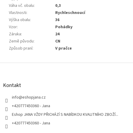
Váha vč. obalu
:
0,3
Vlastnosti
:
Rychleschnoucí
Výška obalu
:
36
Vzor
:
Pohádky
Záruka
:
24
Země původu
:
CN
Způsob praní
:
V pračce
Z
á
p
a
Kontakt
t
í
info
@
eshopjana.cz
+420777450360 - Jana
Eshop JANA VŽDY PŘICHÁZÍ S NABÍDKOU KVALITNÍHO ZBOŽÍ...
+420777450360 - Jana