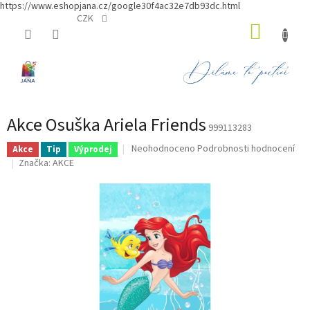
https://www.eshopjana.cz/google30f4ac32e7db93dc.html
Přejít
CZK
NÁKUP
na
obsah
KOŠÍK
Akce Osuška Ariela Friends
999113283
Průměrné
Neohodnoceno
Podrobnosti hodnocení
Akce
Tip
Výprodej
hodnocení
Značka:
AKCE
produktu
je
0,0
z
5
hvězdiček.