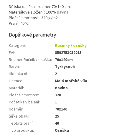
Dětská osuška - rozměr 70x140 cm.
Materiálové složení : 100% bavlna.
Plošná hmotnost : 320 g/m2.
Praní : 40°C.
Doplňkové parametry
Kategorie
:
Ručníky / osušky
EAN
:
8592753032213
Rozměr Ručník / osuška
:
70x140cm
Barva
:
Tyrkysová
Hloubka obalu
:
2
Licence
:
Malá mořská víla
Materiál
:
Bavlna
Plošná hmotnost
:
320
Počet ks v balení
:
1
Rozměr
:
70x140
Šířka obalu
:
25
Teplota praní
:
40
Typ produktu
:
Osuška