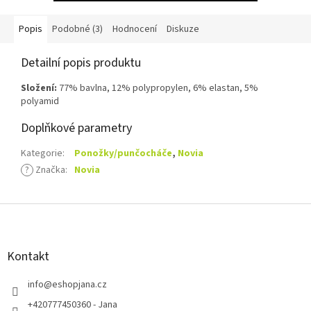
Popis
Podobné (3)
Hodnocení
Diskuze
Detailní popis produktu
Složení:
77% bavlna, 12% polypropylen, 6% elastan, 5%
polyamid
Doplňkové parametry
Kategorie
:
Ponožky/punčocháče
,
Novia
?
Značka
:
Novia
Z
á
p
a
Kontakt
t
í
info
@
eshopjana.cz
+420777450360 - Jana