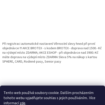
Při registraci automatické nastavení Věrnostní slevy hned při první
objednávce !!! AKCE BROTEX - s kodem BROTEX - doprava nad 1500.- Kč
na výdejní místo ZDARMA; AKCE ESHOP - při objednávce nad 3900.-Kč
máte dopravu na výdejní místo ZDARMA Sleva 5% na nákup s kartou
SPHERE, CARD, Rodinné pasy, Senior pasy
Tento web používá soubory cookie. Dalším procházením
tohoto webu vyjadřujete souhlas s jejich používáním.. Více
informací
zde
.