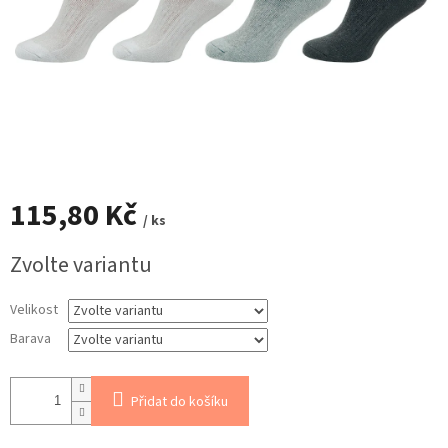
115,80 Kč
/ ks
Měrná
Zvolte variantu
cena:
Velikost
Barava
Přidat do košíku