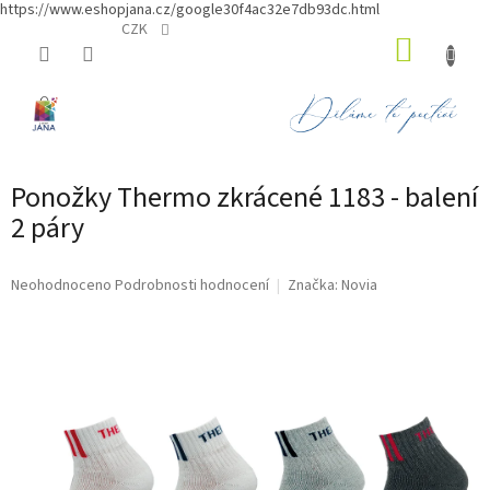
https://www.eshopjana.cz/google30f4ac32e7db93dc.html
Přejít
CZK
NÁKUP
na
obsah
KOŠÍK
Ponožky Thermo zkrácené 1183 - balení
2 páry
Průměrné
Neohodnoceno
Podrobnosti hodnocení
Značka:
Novia
hodnocení
produktu
je
0,0
z
5
hvězdiček.