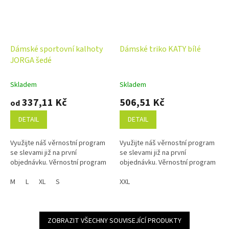
Dámské sportovní kalhoty
Dámské triko KATY bílé
JORGA šedé
Skladem
Skladem
337,11 Kč
506,51 Kč
od
DETAIL
DETAIL
Využijte náš věrnostní program
Využijte náš věrnostní program
se slevami již na první
se slevami již na první
objednávku. Věrnostní program
objednávku. Věrnostní program
M
L
XL
S
XXL
ZOBRAZIT VŠECHNY SOUVISEJÍCÍ PRODUKTY