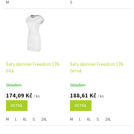
M
S
Šaty dámské Freedom 178-
Šaty dámské Freedom 178-
bílá
černá
Skladem
Skladem
174,09 Kč
188,61 Kč
/ ks
/ ks
DETAIL
DETAIL
M
L
XL
S
2XL
M
L
XL
S
2XL