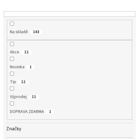
k
t
ů
Na skladě
143
Akce
12
Novinka
1
Tip
12
Výprodej
11
DOPRAVA ZDARMA
1
Značky