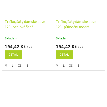
Tričko/šaty dámské Love
Tričko/šaty dámské Love
123- ocelově šedá
123- půlnoční modrá
Skladem
Skladem
194,42 Kč
194,42 Kč
/ ks
/ ks
DETAIL
DETAIL
M
L
XS
S
M
L
XS
S