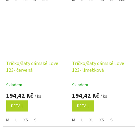
Tričko/šaty dámské Love
Tričko/šaty dámské Love
123- červená
123- limetková
Skladem
Skladem
194,42 Kč
194,42 Kč
/ ks
/ ks
DETAIL
DETAIL
M
L
XS
S
M
L
XL
XS
S