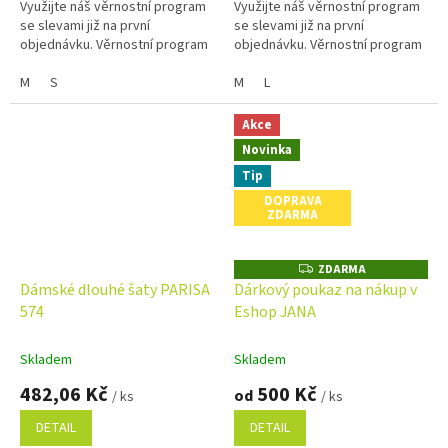
Využijte náš věrnostní program
Využijte náš věrnostní program
se slevami již na první
se slevami již na první
objednávku. Věrnostní program
objednávku. Věrnostní program
M
S
M
L
Akce
Novinka
Tip
DOPRAVA
ZDARMA
ZDARMA
Z
D
Dámské dlouhé šaty PARISA
Dárkový poukaz na nákup v
A
574
Eshop JANA
R
M
A
Skladem
Skladem
482,06 Kč
500 Kč
od
/ ks
/ ks
DETAIL
DETAIL