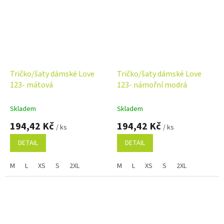
Tričko/šaty dámské Love
Tričko/šaty dámské Love
123- mátová
123- námořní modrá
Skladem
Skladem
194,42 Kč
194,42 Kč
/ ks
/ ks
DETAIL
DETAIL
M
L
XS
S
2XL
M
L
XS
S
2XL