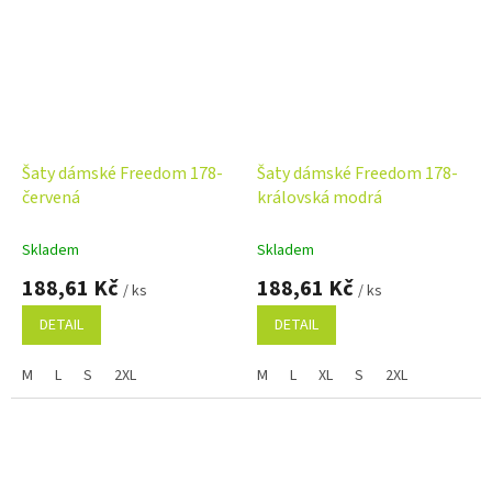
Šaty dámské Freedom 178-
Šaty dámské Freedom 178-
červená
královská modrá
Skladem
Skladem
188,61 Kč
188,61 Kč
/ ks
/ ks
DETAIL
DETAIL
M
L
S
2XL
M
L
XL
S
2XL