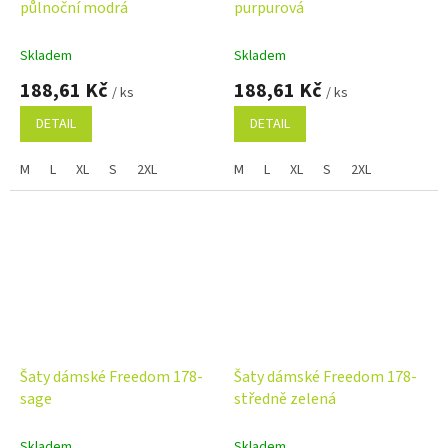
půlnoční modrá
purpurová
Skladem
Skladem
188,61 Kč
188,61 Kč
/ ks
/ ks
DETAIL
DETAIL
M
L
XL
S
2XL
M
L
XL
S
2XL
Šaty dámské Freedom 178-
Šaty dámské Freedom 178-
sage
středně zelená
Skladem
Skladem