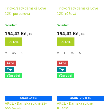
Tričko/šaty dámské Love
Tričko/šaty dámské Love
123- purpurová
123- růžová
Skladem
Skladem
194,42 Kč
194,42 Kč
/ ks
/ ks
DETAIL
DETAIL
M
XS
S
M
L
XS
S
Akce
Akce
Tip
Tip
Výprodej
Výprodej
360 Kč
–22 %
390 Kč
až
–28 %
AKCE - Dámská sukně 23-
AKCE - Dámská sukně
000 černá
BLACK