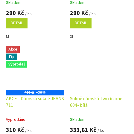
Skladem
Skladem
290 Kč
290 Kč
/ ks
/ ks
DETAIL
DETAIL
M
XL
Akce
Tip
Výprodej
490 Kč
–36 %
AKCE - Dámská sukně JEANS
Sukně dámská Two in one
711
604- bílá
Vyprodáno
Skladem
310 Kč
333,81 Kč
/ ks
/ ks