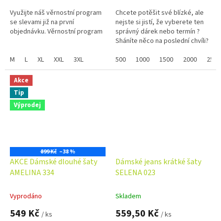
Využijte náš věrnostní program
Chcete potěšit své blízké, ale
se slevami již na první
nejste si jistí, že vyberete ten
objednávku. Věrnostní program
správný dárek nebo termín ?
Sháníte něco na poslední chvíli?
Náš dárkový poukaz pořídíte
M
L
XL
XXL
3XL
online a po...
500
1000
1500
2000
2500
Akce
Tip
Výprodej
899 Kč
–38 %
AKCE Dámské dlouhé šaty
Dámské jeans krátké šaty
AMELINA 334
SELENA 023
Vyprodáno
Skladem
549 Kč
559,50 Kč
/ ks
/ ks