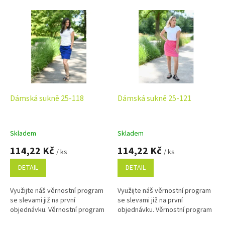
V
ý
p
i
s
p
r
o
d
Dámská sukně 25-118
Dámská sukně 25-121
u
k
t
Skladem
Skladem
ů
114,22 Kč
114,22 Kč
/ ks
/ ks
DETAIL
DETAIL
Využijte náš věrnostní program
Využijte náš věrnostní program
se slevami již na první
se slevami již na první
objednávku. Věrnostní program
objednávku. Věrnostní program