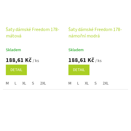
Šaty dámské Freedom 178-
Šaty dámské Freedom 178-
mátová
námořní modrá
Skladem
Skladem
188,61 Kč
188,61 Kč
/ ks
/ ks
DETAIL
DETAIL
M
L
XL
S
2XL
M
L
XL
S
2XL