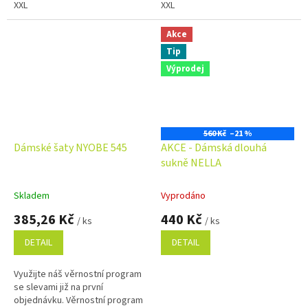
XXL
XXL
Akce
Tip
Výprodej
560 Kč
–21 %
Dámské šaty NYOBE 545
AKCE - Dámská dlouhá
sukně NELLA
Skladem
Vyprodáno
385,26 Kč
440 Kč
/ ks
/ ks
DETAIL
DETAIL
Využijte náš věrnostní program
se slevami již na první
objednávku. Věrnostní program