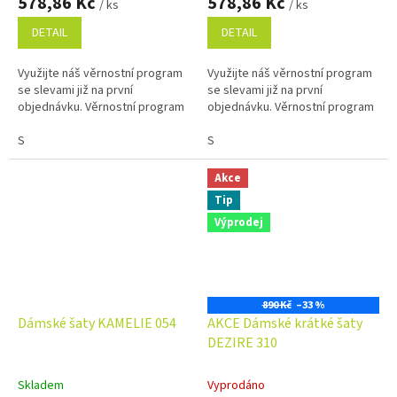
578,86 Kč
578,86 Kč
/ ks
/ ks
DETAIL
DETAIL
Využijte náš věrnostní program
Využijte náš věrnostní program
se slevami již na první
se slevami již na první
objednávku. Věrnostní program
objednávku. Věrnostní program
S
S
Akce
Tip
Výprodej
890 Kč
–33 %
Dámské šaty KAMELIE 054
AKCE Dámské krátké šaty
DEZIRE 310
Skladem
Vyprodáno