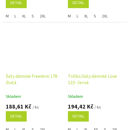
DETAIL
DETAIL
M
L
XL
S
2XL
M
L
XL
S
2XL
Šaty dámské Freedom 178-
Tričko/šaty dámské Love
žlutá
123- černá
Skladem
Skladem
188,61 Kč
194,42 Kč
/ ks
/ ks
DETAIL
DETAIL
M
L
XL
S
2XL
M
L
XL
XS
S
2XL