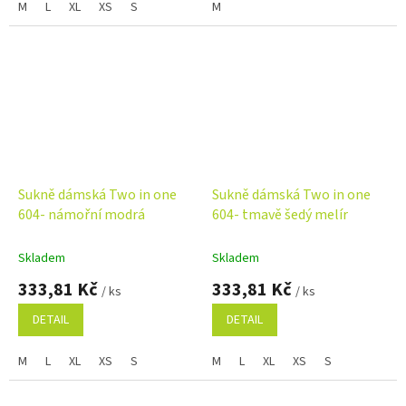
M
L
XL
XS
S
M
Sukně dámská Two in one
Sukně dámská Two in one
604- námořní modrá
604- tmavě šedý melír
Skladem
Skladem
333,81 Kč
333,81 Kč
/ ks
/ ks
DETAIL
DETAIL
M
L
XL
XS
S
M
L
XL
XS
S