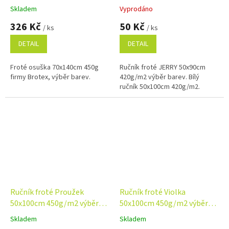
výběr barev
Skladem
Vyprodáno
Průměrné
Průměrné
hodnocení
hodnocení
326 Kč
50 Kč
/ ks
/ ks
produktu
produktu
je
je
DETAIL
DETAIL
4,8
5,0
z
z
Froté osuška 70x140cm 450g
Ručník froté JERRY 50x90cm
5
5
firmy Brotex, výběr barev.
420g/m2 výběr barev. Bílý
hvězdiček.
hvězdiček.
ručník 50x100cm 420g/m2.
Ručník froté Proužek
Ručník froté Violka
50x100cm 450g/m2 výběr
50x100cm 450g/m2 výběr
barev
barev
Skladem
Skladem
Průměrné
Průměrné