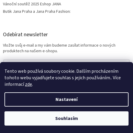
Vánoční soutěž 2025 Eshop JANA
Butik Jana Praha a Jana Praha Fashion:
Odebírat newsletter
Vložte svůj e-mail a my vám budeme zasílat informace o nových
produktech na našem e-shopu.
E-mail
Tento web používá soubory cookie. Dalším procházením
Vložením e-mailu souhlasíte s
podmínkami ochrany osobních údajů
tohoto webu vyjadřujete souhlas s jejich používáním.. Více
informací
zde
.
PŘIHLÁSIT SE
Věrnostní porgram: Již od první objednávky s registrací automaticky
Nastavení
nastavená Věrnostní sleva 3% - 10% na Všechny Vaše další nákupy. Čím
víc nakoupíte, tím větší slevu můžete získat. Vaše objednávky se sčítají.
Využít můžete i "Slevové kody" nebo DOPRAVU ZDARMA. Přejeme
příjemný nákup u nás Jana Kotasová Komárková a kolektiv pracovníků
Souhlasím
Eshop JANA