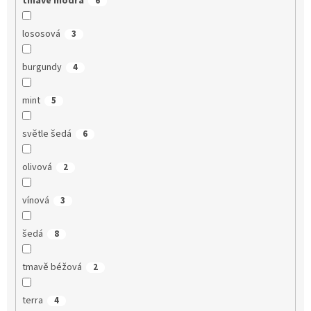
tmavě modrá
6
lososová
3
burgundy
4
mint
5
světle šedá
6
olivová
2
vínová
3
šedá
8
tmavě béžová
2
terra
4