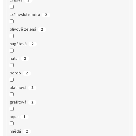
cihlová
3
královská modrá
2
olivově zelená
2
nugátová
2
natur
2
bordó
2
platinová
2
grafitová
2
aqua
1
hnědá
2