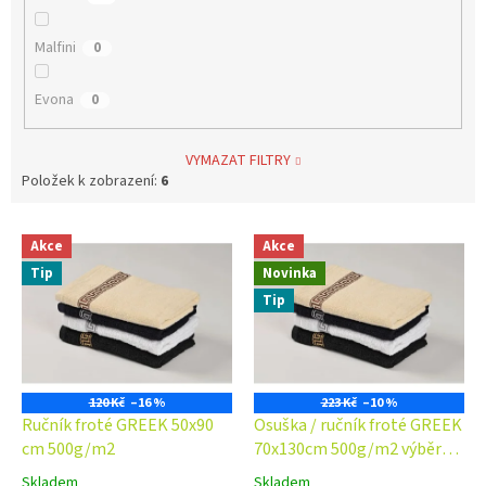
Malfini
0
Evona
0
VYMAZAT FILTRY
Položek k zobrazení:
6
V
Akce
Akce
ý
Tip
Novinka
p
i
Tip
s
p
r
o
120 Kč
–16 %
223 Kč
–10 %
d
Ručník froté GREEK 50x90
Osuška / ručník froté GREEK
u
cm 500g/m2
70x130cm 500g/m2 výběr
k
barev
Skladem
Skladem
Průměrné
Průměrné