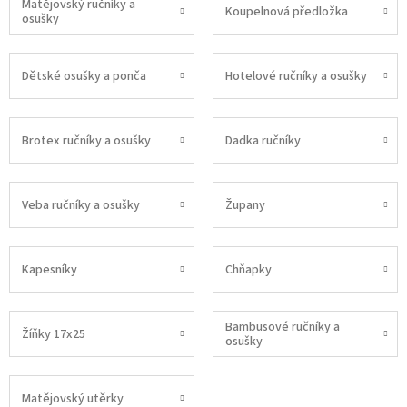
Matějovský ručníky a
Koupelnová předložka
osušky
Dětské osušky a ponča
Hotelové ručníky a osušky
Brotex ručníky a osušky
Dadka ručníky
Veba ručníky a osušky
Župany
Kapesníky
Chňapky
Bambusové ručníky a
Žíňky 17x25
osušky
Matějovský utěrky