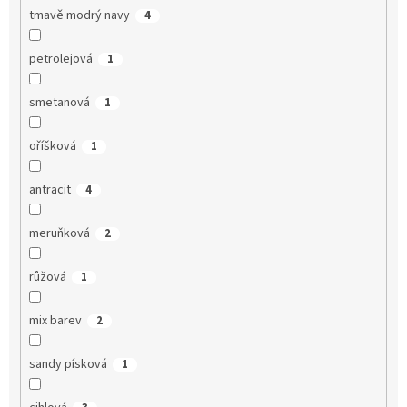
tmavě modrý navy
4
petrolejová
1
smetanová
1
oříšková
1
antracit
4
meruňková
2
růžová
1
mix barev
2
sandy písková
1