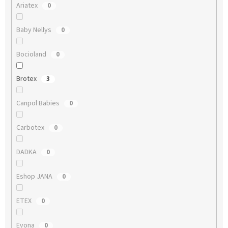
Ariatex
0
Baby Nellys
0
Bocioland
0
Brotex
3
Canpol Babies
0
Carbotex
0
DADKA
0
Eshop JANA
0
ETEX
0
Evona
0