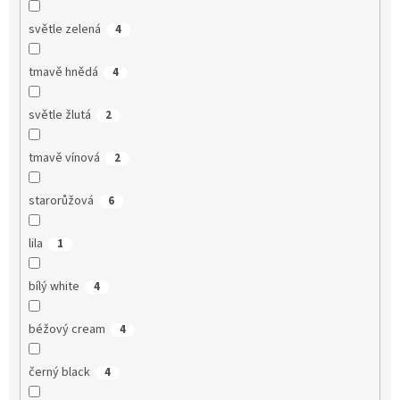
světle zelená
4
tmavě hnědá
4
světle žlutá
2
tmavě vínová
2
starorůžová
6
lila
1
bílý white
4
béžový cream
4
černý black
4