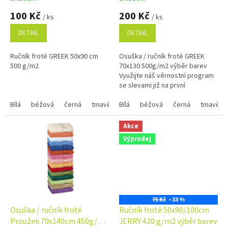
t
hodnocení
hodnocení
100 Kč
200 Kč
ů
/ ks
/ ks
produktu
produktu
je
je
DETAIL
DETAIL
5,0
4,9
z
z
Ručník froté GREEK 50x90 cm
Osuška / ručník froté GREEK
5
5
500 g/m2
70x130 500g/m2 výběr barev
hvězdiček.
hvězdiček.
Využijte náš věrnostní program
se slevami již na první
objednávku.Věrnostní program
Bílá
béžová
černá
tmavě modrá
Bílá
béžová
černá
tmavě m
Akce
Výprodej
75 Kč
–33 %
Osuška / ručník froté
Ručník froté 50x90/100cm
Proužek 70x140cm 450g/m2
JERRY 420 g/m2 výběr barev