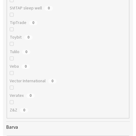
SVITAP sleep well
0
TipTrade
0
Toybit
0
Tulilo
0
Veba
0
Vector International
0
Veratex
0
Z&Z
0
Barva