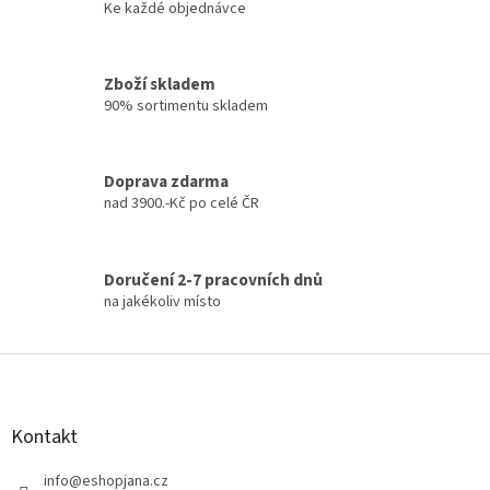
y
Ke každé objednávce
v
ý
p
Zboží skladem
i
90% sortimentu skladem
s
u
Doprava zdarma
nad 3900.-Kč po celé ČR
Doručení 2-7 pracovních dnů
na jakékoliv místo
Z
á
p
a
Kontakt
t
í
info
@
eshopjana.cz