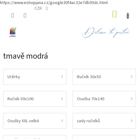
https://www.eshopjana.cz/google30f4ac32e7db93dc.html
Přejít
CZK
NÁKUP
na
obsah
KOŠÍK
tmavě modrá
Utěrky
Ručník 30x50
Ručník 50x100
Osuška 70x140
Osušky XXL velké
sady ručníků