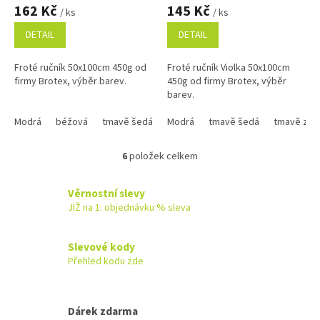
hodnocení
hodnocení
162 Kč
145 Kč
/ ks
/ ks
produktu
produktu
je
je
DETAIL
DETAIL
5,0
5,0
z
z
Froté ručník 50x100cm 450g od
Froté ručník Violka 50x100cm
5
5
firmy Brotex, výběr barev.
450g od firmy Brotex, výběr
hvězdiček.
hvězdiček.
barev.
Modrá
béžová
tmavě šedá
tmavě modrá
Modrá
tmavě šedá
lososová
tmavě zel
burgu
6
položek celkem
O
v
l
Věrnostní slevy
á
JIŽ na 1. objednávku % sleva
d
a
c
Slevové kody
í
Přehled kodu zde
p
r
v
k
Dárek zdarma