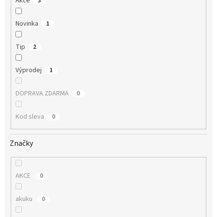
Akce
3
Novinka
1
Tip
2
Výprodej
1
DOPRAVA ZDARMA
0
Kod sleva
0
Značky
AKCE
0
akuku
0