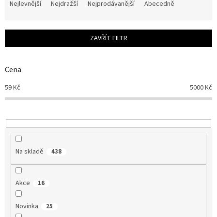
a
Nejlevnější
Nejdražší
Nejprodávanější
Abecedně
z
e
n
ZAVŘÍT FILTR
í
p
r
Cena
o
d
59
Kč
5000
Kč
u
k
t
ů
Na skladě
438
Akce
16
Novinka
25