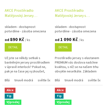
AKCE Prostěradlo
AKCE Prostěradlo
Matějovský Jersey
Matějovský Jersey s
INTERLOCK 90-100/180-
elastanem PREMIUM 90-
200x200cm barva dle výběru
100/180-200x200cm barva
skladem - dostupnost
skladem - dostupnost
dle výběru
potvrdíme - zásoba omezena
potvrdíme - zásoba omezena
890 Kč
1 090 Kč
od
od
/ ks
/ ks
DETAIL
DETAIL
Už jste se někdy setkali s
Prostěradlo jersey s elastanem
bavlněným jersey prostěradlem
PREMIUM vás doslova nadchne
v úpravě interlock? Pokud ne,
kvalitou, s níž se na našem trhu
pak je na čase jej vyzkoušet,
obvykle nesetkáte. Základem
abyste poznali nedostižnou
tohoto mimořádně pevného
kvalitu této dvojité...
Bílá
tmavě modrá
světle šedá
úpletu...
Bílá
středně šedá
tmavě modrá
světle béžová
světle šedá
Akce
Akce
Tip
Tip
Výprodej
Výprodej