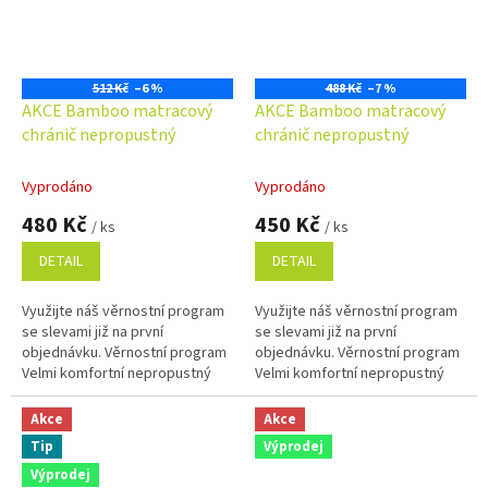
512 Kč
–6 %
488 Kč
–7 %
AKCE Bamboo matracový
AKCE Bamboo matracový
chránič nepropustný
chránič nepropustný
Vyprodáno
Vyprodáno
480 Kč
450 Kč
/ ks
/ ks
DETAIL
DETAIL
Využijte náš věrnostní program
Využijte náš věrnostní program
se slevami již na první
se slevami již na první
objednávku. Věrnostní program
objednávku. Věrnostní program
Velmi komfortní nepropustný
Velmi komfortní nepropustný
chránič matrace s povrchem z
chránič matrace s povrchem z
bambusového vlákna, které je...
bambusového vlákna, které je...
Akce
Akce
Tip
Výprodej
Výprodej