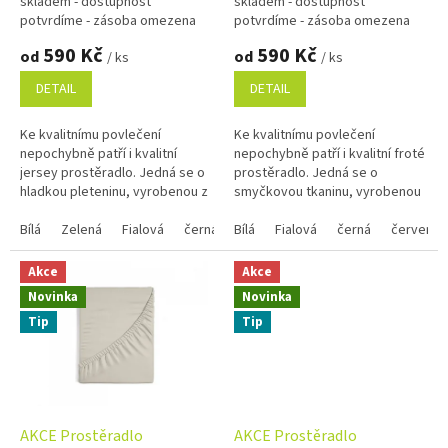
skladem - dostupnost
skladem - dostupnost
ů
potvrdíme - zásoba omezena
potvrdíme - zásoba omezena
590 Kč
590 Kč
od
od
/ ks
/ ks
DETAIL
DETAIL
Ke kvalitnímu povlečení
Ke kvalitnímu povlečení
nepochybně patří i kvalitní
nepochybně patří i kvalitní froté
jersey prostěradlo. Jedná se o
prostěradlo. Jedná se o
hladkou pleteninu, vyrobenou z
smyčkovou tkaninu, vyrobenou
prvotřídních 100% bavlněných
kombinací 80% bavlny a 20%
přízí. Jersey materiál je...
Bílá
Zelená
Fialová
černá
polyesteru. Froté napínací...
Bílá
červená
Fialová
oranžová
černá
tmavě mo
červená
Akce
Akce
Novinka
Novinka
Tip
Tip
AKCE Prostěradlo
AKCE Prostěradlo