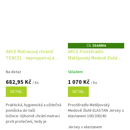
ZDARMA
Z
D
AKCE Matracový chránič
AKCE Prostěradlo
A
TENCEL - nepropustný a
Matějovský Medově žluté
R
M
prodyšný
ELASTAN Jersey s
A
elastanem
Na dotaz
Skladem
682,95 Kč
1 070 Kč
/ ks
/ ks
DETAIL
DETAIL
Praktická, hygienická a užitečná
Prostěradlo Matějovský
pomůcka do Vaší
Medově žluté ELASTAN Jersey s
ložnice. Výborně chrání matraci
elastanem 100/200/40
proti protečení, tedy je
NEPROPUSTNÝ a mechanickému
Jersey s elastanem