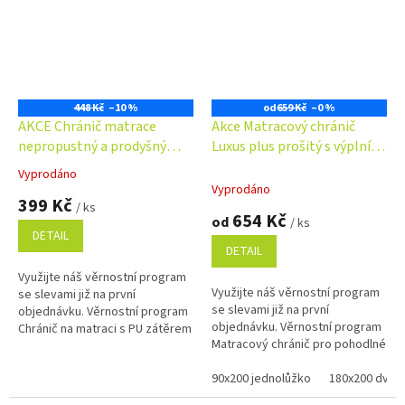
448 Kč
–10 %
od
659 Kč
–0 %
AKCE Chránič matrace
Akce Matracový chránič
nepropustný a prodyšný
Luxus plus prošitý s výplní
PU+froté
dutého vlákna
Vyprodáno
Průměrné
Vyprodáno
hodnocení
399 Kč
/ ks
produktu
654 Kč
od
/ ks
je
DETAIL
5,0
DETAIL
z
Využijte náš věrnostní program
5
Využijte náš věrnostní program
se slevami již na první
hvězdiček.
se slevami již na první
objednávku. Věrnostní program
objednávku. Věrnostní program
Chránič na matraci s PU zátěrem
Matracový chránič pro pohodlné
je vodou nepropustný a zároveň
spaní a ochranu matrace proti
prodyšný (...
mechanickému poškození....
90x200 jednolůžko
180x200 dvojl