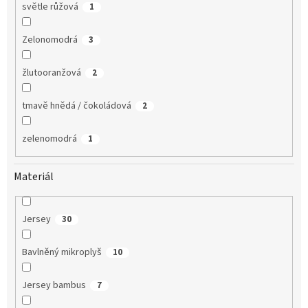
světle růžová
1
Zelonomodrá
3
žlutooranžová
2
tmavě hnědá / čokoládová
2
zelenomodrá
1
Materiál
Jersey
30
Bavlněný mikroplyš
10
Jersey bambus
7