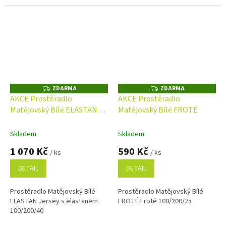
poškození, tím prodlužuje její...
ZDARMA
ZDARMA
Z
Z
D
D
AKCE Prostěradlo
AKCE Prostěradlo
A
A
Matějovský Bílé ELASTAN
Matějovský Bílé FROTÉ
R
R
M
M
Jersey s elastanem
A
A
Skladem
Skladem
1 070 Kč
590 Kč
/ ks
/ ks
DETAIL
DETAIL
Prostěradlo Matějovský Bílé
Prostěradlo Matějovský Bílé
ELASTAN Jersey s elastanem
FROTÉ Froté 100/200/25
100/200/40