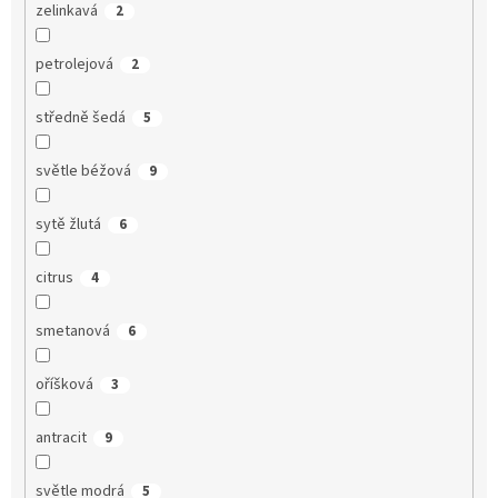
zelinkavá
2
petrolejová
2
středně šedá
5
světle béžová
9
sytě žlutá
6
citrus
4
smetanová
6
oříšková
3
antracit
9
světle modrá
5