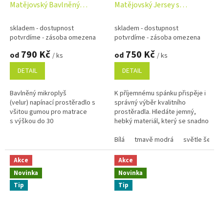
Matějovský Bavlněný
Matějovský Jersey s
mikroplyš (velur) 100-
elastanem STANDART
180x200cm barva dle výběru
100/180x200cm barva dle
skladem - dostupnost
skladem - dostupnost
výběru
potvrdíme - zásoba omezena
potvrdíme - zásoba omezena
790 Kč
750 Kč
od
od
/ ks
/ ks
DETAIL
DETAIL
Bavlněný mikroplyš
K příjemnému spánku přispěje i
(velur) napínací prostěradlo s
správný výběr kvalitního
všitou gumou pro matrace
prostěradla. Hledáte jemný,
s výškou do 30
hebký materiál, který se snadno
cm 100/180x200x25cm,
udržujea skvěle se přizpůsobí
Matějovský, barva dle výběru.
tvaru matrace? Pak...
Bílá
tmavě modrá
světle šedá
Nenašli...
Akce
Akce
Novinka
Novinka
Tip
Tip