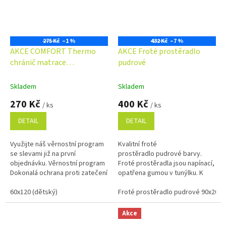
275 Kč
–1 %
432 Kč
–7 %
AKCE COMFORT Thermo
AKCE Froté prostěradlo
chránič matrace
pudrové
nepropustný
Skladem
Skladem
270 Kč
400 Kč
/ ks
/ ks
DETAIL
DETAIL
Využijte náš věrnostní program
Kvalitní froté
se slevami již na první
prostěradlo pudrové barvy.
objednávku. Věrnostní program
Froté prostěradla jsou napínací,
Dokonalá ochrana proti zatečení
opatřena gumou v tunýlku. K
tekutin do matrace.
výrobě těchto prostěradel je
Paropropustná a zároveň
60x120 (dětský)
používána kvalitní froté tkanina
Froté prostěradlo pudrové 90x200
dutým...
s vysokou...
Akce