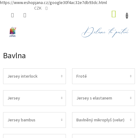
https://www.eshopjana.cz/google30f4ac32e7db93dc.html
Přejít
CZK
NÁKUP
na
obsah
KOŠÍK
Bavlna
Jersey interlock
Froté
Jersey
Jersey s elastanem
Jersey bambus
Bavlněný mikroplyš (velur)