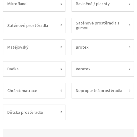
Mikroflanel
Bavlněné / plachty
Saténové prostěradla s
Saténové prostěradla
gumou
Matějovský
Brotex
Dadka
Veratex
Chránič matrace
Nepropustná prostěradla
Dětská prostěradla
Ř