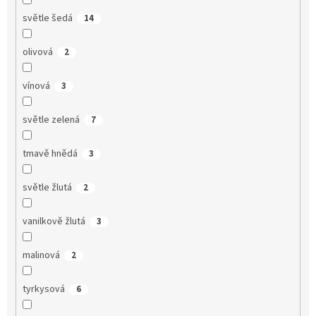
světle šedá
14
olivová
2
vínová
3
světle zelená
7
tmavě hnědá
3
světle žlutá
2
vanilkově žlutá
3
malinová
2
tyrkysová
6