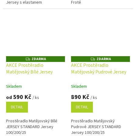
Jersey s elastanem
Froté
ZDARMA
ZDARMA
Z
Z
D
D
AKCE Prostěradlo
AKCE Prostěradlo
A
A
Matějovský Bílé Jersey
Matějovský Pudrové Jersey
R
R
M
M
A
A
Skladem
Skladem
590 Kč
890 Kč
od
/ ks
/ ks
DETAIL
DETAIL
Prostěradlo Matějovský Bílé
Prostěradlo Matějovský
JERSEY STANDARD Jersey
Pudrové JERSEY STANDARD
100/200/25
Jersey 100/200/25