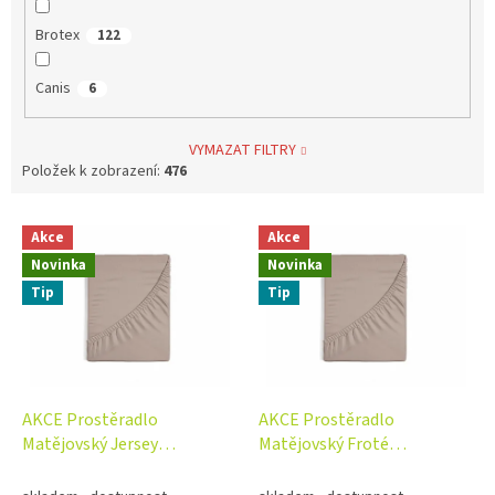
Brotex
122
Canis
6
VYMAZAT FILTRY
Položek k zobrazení:
476
V
Akce
Akce
ý
Novinka
Novinka
p
i
Tip
Tip
s
p
r
o
d
AKCE Prostěradlo
AKCE Prostěradlo
u
Matějovský Jersey
Matějovský Froté
k
100/180x200cm barva dle
100/180x200cm barva dle
t
výběru
výběru