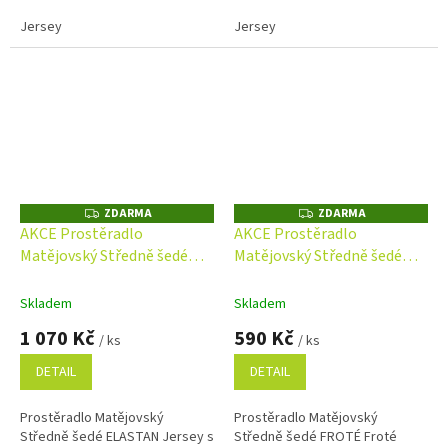
Jersey
Jersey
ZDARMA
ZDARMA
Z
Z
D
D
AKCE Prostěradlo
AKCE Prostěradlo
A
A
Matějovský Středně šedé
Matějovský Středně šedé
R
R
M
M
ELASTAN Jersey s
FROTÉ Froté
A
A
elastanem
Skladem
Skladem
1 070 Kč
590 Kč
/ ks
/ ks
DETAIL
DETAIL
Prostěradlo Matějovský
Prostěradlo Matějovský
Středně šedé ELASTAN Jersey s
Středně šedé FROTÉ Froté