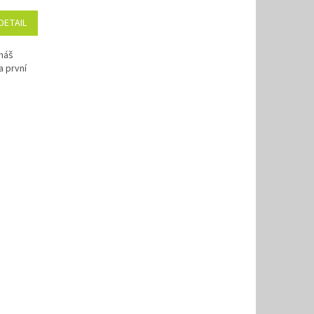
DETAIL
 náš
a první