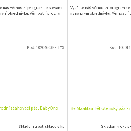
te náš věrnostní program se slevami
Využijte náš věrnostní program se
 první objednávku. Věrnostní program
již na první objednávku. Věrnostní
Kód:
10204603NELLYS
Kód:
102011
odní stahovací pás, BabyOno
Be MaaMaa Těhotenský pás - 
Skladem u ext. skladu 6 ks
Skladem u ext. sk