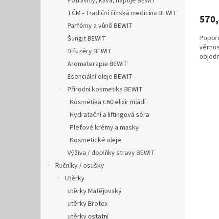
Potraviny, káva, nápoje BEWIT
TČM - Tradiční čínská medicína BEWIT
570
Parfémy a vůně BEWIT
Poporo
Šungit BEWIT
věrnos
Difuzéry BEWIT
objedn
Aromaterapie BEWIT
Esenciální oleje BEWIT
Přírodní kosmetika BEWIT
Kosmetika C60 elixír mládí
Hydratační a liftingová séra
Pleťové krémy a masky
Kosmetické oleje
Výživa / doplňky stravy BEWIT
Ručníky / osušky
Utěrky
utěrky Matějovský
utěrky Brotex
utěrky ostatní