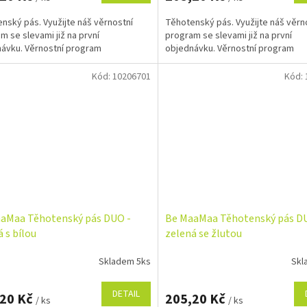
nský pás. Využijte náš věrnostní
Těhotenský pás. Využijte náš věrn
m se slevami již na první
program se slevami již na první
ávku. Věrnostní program
objednávku. Věrnostní program
Kód:
10206701
Kód:
aMaa Těhotenský pás DUO -
Be MaaMaa Těhotenský pás D
 s bílou
zelená se žlutou
Skladem 5ks
Skl
DETAIL
,20 Kč
205,20 Kč
/ ks
/ ks