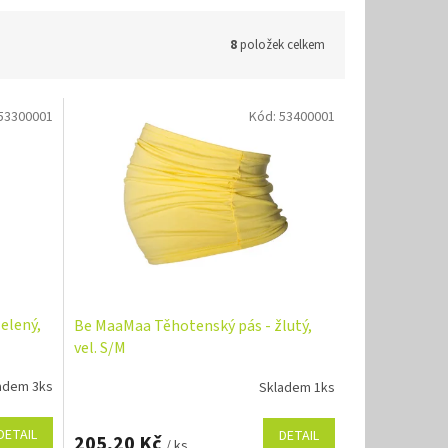
8
položek celkem
53300001
Kód:
53400001
elený,
Be MaaMaa Těhotenský pás - žlutý,
vel. S/M
adem 3ks
Skladem 1ks
DETAIL
DETAIL
205,20 Kč
/ ks