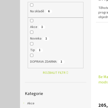
Těhote
Na skladě
6
progra
objedn
Akce
1
Novinka
1
Tip
1
DOPRAVA ZDARMA
1
ROZBALIT FILTR
Be Ma
modrá
Přeskočit
Kategorie
kategorie
Akce
205