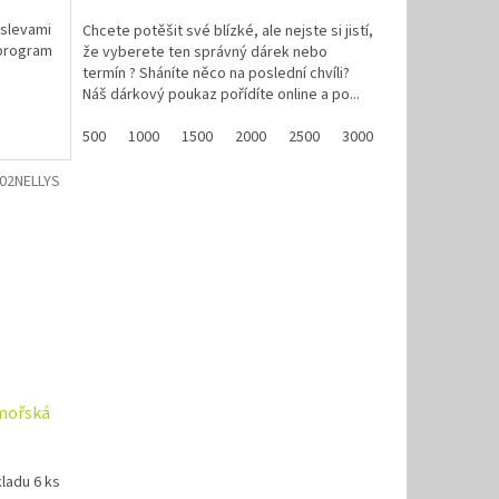
A
 slevami
Chcete potěšit své blízké, ale nejste si jistí,
 program
že vyberete ten správný dárek nebo
termín ? Sháníte něco na poslední chvíli?
Náš dárkový poukaz pořídíte online a po...
500
1000
1500
2000
2500
3000
3500
4000
02NELLYS
mořská
ladu 6 ks