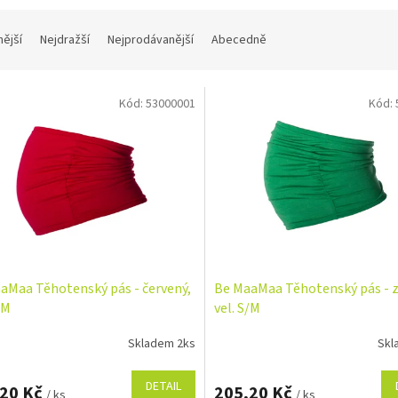
nější
Nejdražší
Nejprodávanější
Abecedně
Kód:
53000001
Kód:
aMaa Těhotenský pás - červený,
Be MaaMaa Těhotenský pás - z
/M
vel. S/M
Skladem 2ks
Skl
DETAIL
,20 Kč
205,20 Kč
/ ks
/ ks