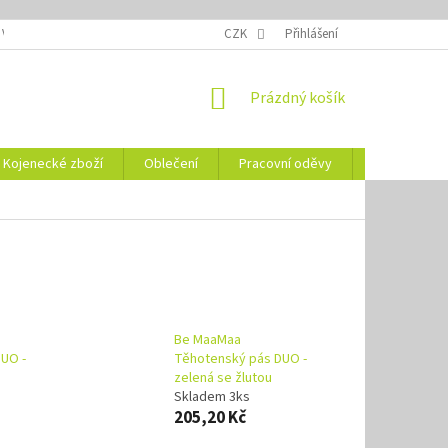
 VELIKOSTÍ
OZNAČENÍ DEN
NÁVODY NA ÚDRŽBU
CZK
Přihlášení
VYSVĚTLENÍ
NÁKUPNÍ
Prázdný košík
KOŠÍK
Kojenecké zboží
Oblečení
Pracovní oděvy
Vše pro HO
Be MaaMaa
UO -
Těhotenský pás DUO -
zelená se žlutou
Skladem 3ks
205,20 Kč