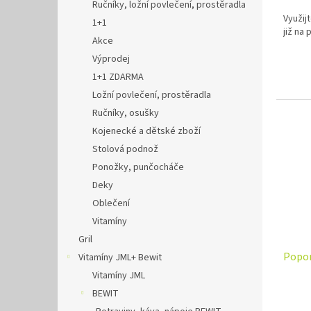
Ručníky, ložní povlečení, prostěradla
Využij
1+1
již na
Akce
Výprodej
1+1 ZDARMA
Ložní povlečení, prostěradla
Ručníky, osušky
Kojenecké a dětské zboží
Stolová podnož
Ponožky, punčocháče
Deky
Oblečení
Vitamíny
Gril
Popor
Vitamíny JML+ Bewit
Vitamíny JML
BEWIT