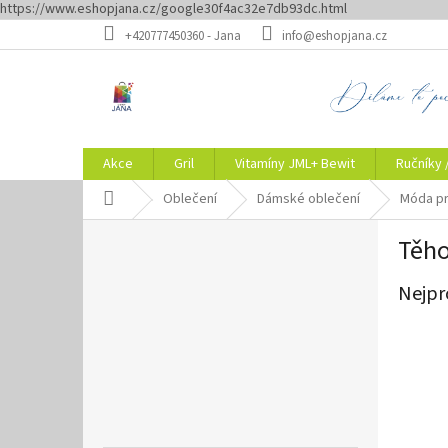
https://www.eshopjana.cz/google30f4ac32e7db93dc.html
Přejít
+420777450360 - Jana
info@eshopjana.cz
na
obsah
Akce
Gril
Vitamíny JML+ Bewit
Ručníky 
Domů
Oblečení
Dámské oblečení
Móda p
P
Těho
o
s
Nejpr
t
r
a
n
n
í
p