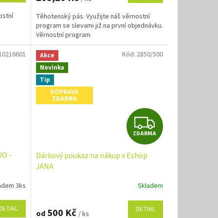
ostní
Těhotenský pás. Využijte náš věrnostní
program se slevami již na první objednávku.
Věrnostní program
10216601
Kód:
2850/500
Akce
Novinka
Tip
DOPRAVA
ZDARMA
Z
ZDARMA
D
UO -
Dárkový poukaz na nákup v Eshop
A
JANA
R
adem 3ks
Skladem
M
DETAIL
DETAIL
500 Kč
od
/ ks