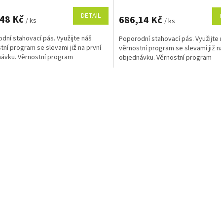
DETAIL
,48 Kč
686,14 Kč
/ ks
/ ks
dní stahovací pás. Využijte náš
Poporodní stahovací pás. Využijte
tní program se slevami již na první
věrnostní program se slevami již n
ávku. Věrnostní program
objednávku. Věrnostní program
O
v
l
á
d
a
c
í
p
r
v
k
y
v
ý