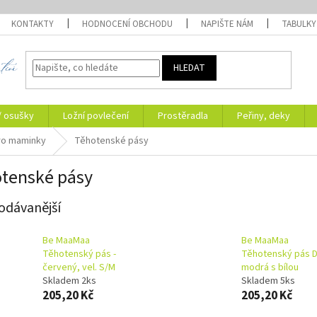
KONTAKTY
HODNOCENÍ OBCHODU
NAPIŠTE NÁM
TABULKY
HLEDAT
/ osušky
Ložní povlečení
Prostěradla
Peřiny, deky
ro maminky
Těhotenské pásy
tenské pásy
odávanější
Be MaaMaa
Be MaaMaa
Těhotenský pás -
Těhotenský pás D
červený, vel. S/M
modrá s bílou
Skladem 2ks
Skladem 5ks
205,20 Kč
205,20 Kč