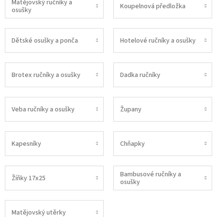
Matějovský ručníky a
Koupelnová předložka
osušky
Dětské osušky a ponča
Hotelové ručníky a osušky
Brotex ručníky a osušky
Dadka ručníky
Veba ručníky a osušky
Župany
Kapesníky
Chňapky
Bambusové ručníky a
Žíňky 17x25
osušky
Matějovský utěrky