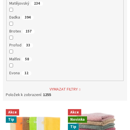
Matějovský
234
Dadka
394
Brotex
157
Profod
33
Malfini
58
Evona
12
VYMAZAT FILTRY
Položek k zobrazení:
1255
V
Akce
Akce
ý
Tip
Novinka
p
i
Tip