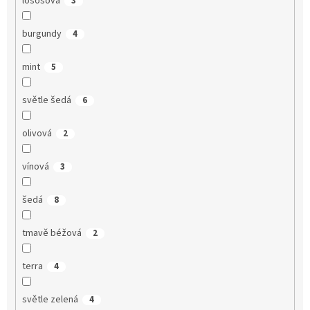
lososová
3
burgundy
4
mint
5
světle šedá
6
olivová
2
vínová
3
šedá
8
tmavě béžová
2
terra
4
světle zelená
4