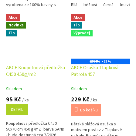
vyrobena ze 100% bavlny s
Bílá
béžová
černá
tmavě m
vysokou gramáží 700 g/m², díky
čemuž je mimořádně měkká,...
Akce
Akce
Novinka
Tip
Tip
Výprodej
299 Kč
–23 %
AKCE Koupelnová předložka
AKCE Osuška Tlapková
C450 450g/m2
Patrola 457
Skladem
Skladem
95 Kč
229 Kč
/ ks
/ ks
DETAIL
Do košíku
Koupelnová předložka C450
Dětská plážová osuška s
50x70 cm 450 g/m2 barva SAND
motivem postav z Tlapkové
- bude dostupná cca 7/2026
patroly. Rozměr osušky je