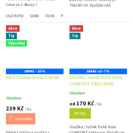
Cena za 1-4kusy =
70x140 cm. Využijte náš
podmnožstevní příplatek + 5.-
věrnostní program se slevami
Kč ...
OLD ROSE
SAND
OLIVE
PLUM
STEEL
CHAMPAGNE
Modrá
již na první objednávku.
Věrnostní program
Akce
Akce
Tip
Tip
Výprodej
299 Kč
–20 %
183 Kč
až
–7 %
Akce Osuška Ariela Friends
Osuška / ručník froté Viola
COMFORT EXKLUSIVE
70x140 cm 500 g/m2
Skladem
Průměrné
Skladem
hodnocení
170 Kč
od
/ ks
produktu
239 Kč
/ ks
je
DETAIL
5,0
Do košíku
z
Osuška / ručník froté Viola
5
Dětská plážová osuška s
COMFORT Exklusive 70x140 cm