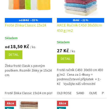
s
p
r
o
od
28 Kč
–33 %
35 Kč
–22 %
d
Froté žínka Classic 15x24
AKCE Ručník C450 30x50cm
u
450 g/m2
k
Skladem
Průměrné
t
Skladem
hodnocení
18,50 Kč
ů
od
/ ks
produktu
27 Kč
/ ks
je
DETAIL
5,0
DETAIL
z
Žínka froté Clasik s pevným
5
Froté ručník C450 30x50 cm 450
poutkem. Rozměr žínky je 15x24
hvězdiček.
g/m2 Cena za 1-4kusy =
cm.
podmnožstevní příplatek + 2.-
Kč Využijte náš věrnostní
program se slevami již na první...
Froté žínka Classic 15x24 cm pistáciová
OLD ROSE
Froté žínka Classic 15x24 cm
SAND
OLIVE
PLU
Akce
Akce