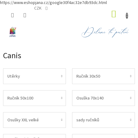
https://www.eshopjana.cz/google30f4ac32e7db93dc.html
Přejít
CZK
NÁKUP
na
obsah
KOŠÍK
Canis
Utěrky
Ručník 30x50
Ručník 50x100
Osuška 70x140
Osušky XXL velké
sady ručníků