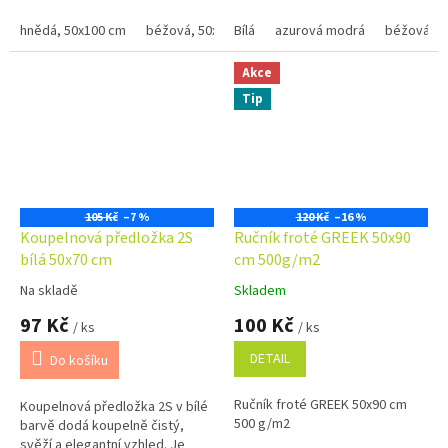
- 75,-Kč dle barvy Bílá, krémová,
béžová a...
béžová a...
hnědá, 50x100 cm
béžová, 50x100 xm
Bílá
azurová modrá
černá, 50x100 cm
béžová
červená
Akce
Tip
105 Kč
–7 %
120 Kč
–16 %
Koupelnová předložka 2S
Ručník froté GREEK 50x90
bílá 50x70 cm
cm 500g/m2
Na skladě
Skladem
Průměrné
Průměrné
hodnocení
hodnocení
97 Kč
100 Kč
/ ks
/ ks
produktu
produktu
je
je
DETAIL
Do košíku
5,0
5,0
z
z
Ručník froté GREEK 50x90 cm
Koupelnová předložka 2S v bílé
5
5
500 g/m2
barvě dodá koupelně čistý,
hvězdiček.
hvězdiček.
svěží a elegantní vzhled. Je