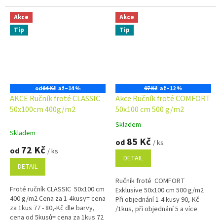
Akce
Akce
Tip
Tip
od
84 Kč
až
–14 %
97 Kč
až
–12 %
AKCE Ručník froté CLASSIC
Akce Ručník froté COMFORT
50x100cm 400g/m2
50x100 cm 500 g/m2
Skladem
Průměrné
Skladem
hodnocení
85 Kč
od
/ ks
produktu
72 Kč
od
/ ks
je
DETAIL
5,0
DETAIL
z
Ručník froté COMFORT
5
Froté ručník CLASSIC 50x100 cm
Exklusive 50x100 cm 500 g/m2
hvězdiček.
400 g/m2 Cena za 1-4kusy= cena
Při objednání 1-4 kusy 90,-Kč
za 1kus 77 - 80,-Kč dle barvy,
/1kus, při objednání 5 a více
cena od 5kusů= cena za 1kus 72
kusů 85,-Kč /1kus Bílá, krémová,