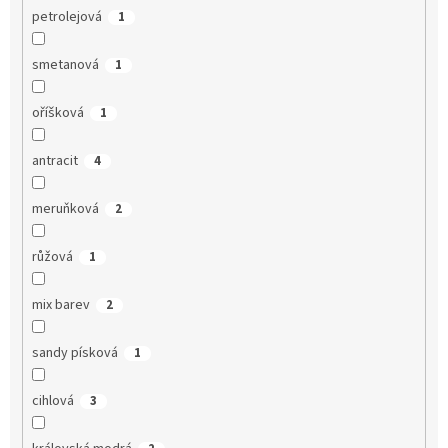
petrolejová
1
smetanová
1
oříšková
1
antracit
4
meruňková
2
růžová
1
mix barev
2
sandy písková
1
cihlová
3