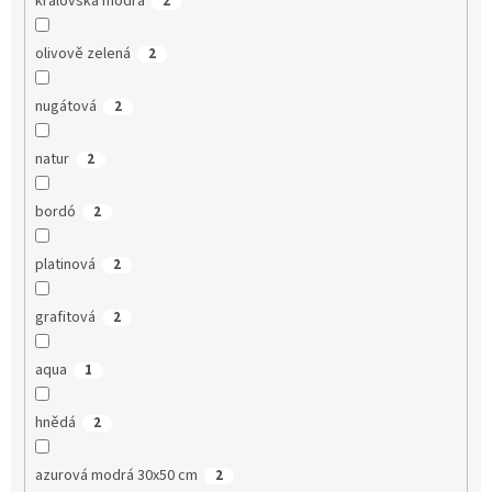
královská modrá
2
olivově zelená
2
nugátová
2
natur
2
bordó
2
platinová
2
grafitová
2
aqua
1
hnědá
2
azurová modrá 30x50 cm
2