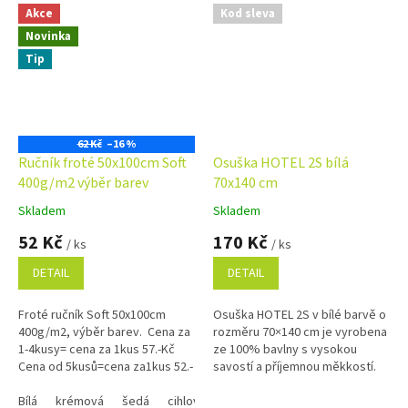
Akce
Kod sleva
Novinka
Tip
62 Kč
–16 %
Ručník froté 50x100cm Soft
Osuška HOTEL 2S bílá
400g/m2 výběr barev
70x140 cm
Skladem
Skladem
Průměrné
Průměrné
hodnocení
hodnocení
52 Kč
170 Kč
/ ks
/ ks
produktu
produktu
je
je
DETAIL
DETAIL
4,9
5,0
z
z
Froté ručník Soft 50x100cm
Osuška HOTEL 2S v bílé barvě o
5
5
400g/m2, výběr barev. Cena za
rozměru 70×140 cm je vyrobena
hvězdiček.
hvězdiček.
1-4kusy= cena za 1kus 57.-Kč
ze 100% bavlny s vysokou
Cena od 5kusů=cena za1kus 52.-
savostí a příjemnou měkkostí.
Kč Využijte náš věrnostní
Nadčasový vzhled, poutko na
program se slevami...
Bílá
krémová
šedá
cihlová
zavěšení a vysoká odolnost ji...
královská modrá
olivově zelen