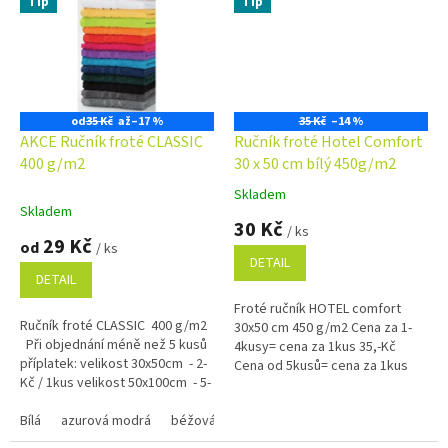
Tip
Tip
od
35 Kč
až
–17 %
35 Kč
–14 %
AKCE Ručník froté CLASSIC
Ručník froté Hotel Comfort
400 g/m2
30 x 50 cm bílý 450g/m2
Skladem
Průměrné
Skladem
hodnocení
30 Kč
/ ks
produktu
29 Kč
od
/ ks
je
DETAIL
4,9
DETAIL
z
Froté ručník HOTEL comfort
5
Ručník froté CLASSIC 400 g/m2
30x50 cm 450 g/m2 Cena za 1-
hvězdiček.
Při objednání méně než 5 kusů
4kusy= cena za 1kus 35,-Kč
příplatek: velikost 30x50cm - 2-
Cena od 5kusů= cena za 1kus
Kč / 1kus velikost 50x100cm - 5-
30,-Kč
Kč / 1kus...
Bílá
azurová modrá
béžová
černá
červená
hnědá 1420