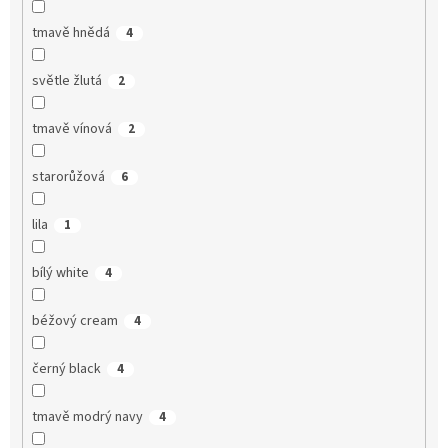
tmavě hnědá
4
světle žlutá
2
tmavě vínová
2
starorůžová
6
lila
1
bílý white
4
béžový cream
4
černý black
4
tmavě modrý navy
4