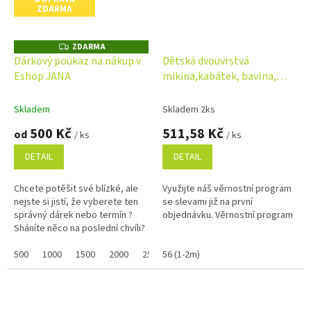
ZDARMA
ZDARMA
Z
D
Dárkový poukaz na nákup v
Dětská dvouvrstvá
A
Eshop JANA
mikina,kabátek, bavlna,
R
M
Město, Mamatti, modrá
A
Skladem
Skladem 2ks
500 Kč
511,58 Kč
od
/ ks
/ ks
DETAIL
DETAIL
Chcete potěšit své blízké, ale
Využijte náš věrnostní program
nejste si jistí, že vyberete ten
se slevami již na první
správný dárek nebo termín ?
objednávku. Věrnostní program
Sháníte něco na poslední chvíli?
Náš dárkový poukaz pořídíte
online a po...
500
1000
1500
2000
2500
56 (1-2m)
3000
3500
4000
4500