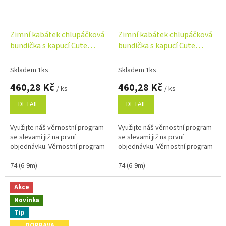
Zimní kabátek chlupáčková
Zimní kabátek chlupáčková
bundička s kapucí Cute
bundička s kapucí Cute
Bunny Baby Nellys - modrá
Bunny Baby Nellys - šedá
Skladem 1ks
Skladem 1ks
460,28 Kč
460,28 Kč
/ ks
/ ks
DETAIL
DETAIL
Využijte náš věrnostní program
Využijte náš věrnostní program
se slevami již na první
se slevami již na první
objednávku. Věrnostní program
objednávku. Věrnostní program
74 (6-9m)
74 (6-9m)
Akce
Novinka
Tip
DOPRAVA