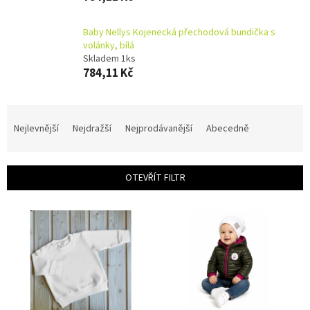
Baby Nellys Kojenecká přechodová bundička s
volánky, bílá
Skladem 1ks
784,11 Kč
Ř
a
Nejlevnější
Nejdražší
Nejprodávanější
Abecedně
z
e
n
OTEVŘÍT FILTR
í
p
V
r
ý
o
p
d
i
u
s
k
p
t
r
ů