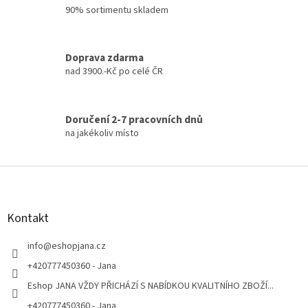
i
90% sortimentu skladem
s
u
Doprava zdarma
nad 3900.-Kč po celé ČR
Doručení 2-7 pracovních dnů
na jakékoliv místo
Z
á
p
a
Kontakt
t
í
info
@
eshopjana.cz
+420777450360 - Jana
Eshop JANA VŽDY PŘICHÁZÍ S NABÍDKOU KVALITNÍHO ZBOŽÍ...
+420777450360 - Jana