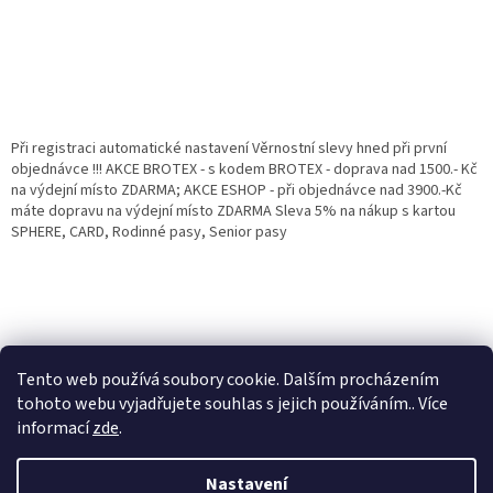
Při registraci automatické nastavení Věrnostní slevy hned při první
objednávce !!! AKCE BROTEX - s kodem BROTEX - doprava nad 1500.- Kč
na výdejní místo ZDARMA; AKCE ESHOP - při objednávce nad 3900.-Kč
máte dopravu na výdejní místo ZDARMA Sleva 5% na nákup s kartou
SPHERE, CARD, Rodinné pasy, Senior pasy
Tento web používá soubory cookie. Dalším procházením
tohoto webu vyjadřujete souhlas s jejich používáním.. Více
informací
zde
.
Vytvořil Shoptet
Věrnostní porgram: Již od první objednávky s registrací automaticky
Nastavení
nastavená Věrnostní sleva 3% - 10% na Všechny Vaše další nákupy. Čím