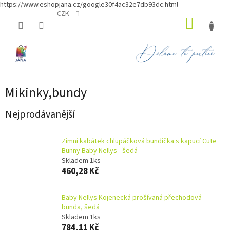
https://www.eshopjana.cz/google30f4ac32e7db93dc.html
Přejít
CZK
NÁKUP
na
obsah
KOŠÍK
Mikinky,bundy
Nejprodávanější
Zimní kabátek chlupáčková bundička s kapucí Cute
Bunny Baby Nellys - šedá
Skladem 1ks
460,28 Kč
Baby Nellys Kojenecká prošívaná přechodová
bunda, šedá
Skladem 1ks
784,11 Kč