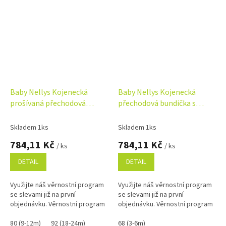
Baby Nellys Kojenecká
Baby Nellys Kojenecká
prošívaná přechodová
přechodová bundička s
bunda, šedá
volánky, bílá
Skladem 1ks
Skladem 1ks
784,11 Kč
784,11 Kč
/ ks
/ ks
DETAIL
DETAIL
Využijte náš věrnostní program
Využijte náš věrnostní program
se slevami již na první
se slevami již na první
objednávku. Věrnostní program
objednávku. Věrnostní program
80 (9-12m)
92 (18-24m)
68 (3-6m)