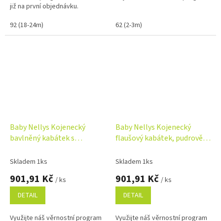
již na první objednávku.
Věrnostní program
92 (18-24m)
62 (2-3m)
Baby Nellys Kojenecký
Baby Nellys Kojenecký
bavlněný kabátek s
flaušový kabátek, pudrově
mašličkami, šedý
růžový
Skladem 1ks
Skladem 1ks
901,91 Kč
901,91 Kč
/ ks
/ ks
DETAIL
DETAIL
Využijte náš věrnostní program
Využijte náš věrnostní program