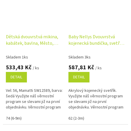
Dětská dvouvrstvá mikina,
Baby Nellys Dvouvrstvá
kabátek, bavlna, Město,
kojenecká bundička, svetřík
Mamatti, šedá
- šedý
Skladem 1ks
Skladem 3ks
533,43 Kč
587,81 Kč
/ ks
/ ks
DETAIL
DETAIL
Vel: 56, Mamatti SW12589, barva:
Akrylový kojenecký svetřík.
šedá Využijte náš věrnostní
Využijte náš věrnostní program
program se slevami již na první
se slevami již na první
objednávku. Věrnostní program
objednávku. Věrnostní program
74 (6-9m)
62 (2-3m)