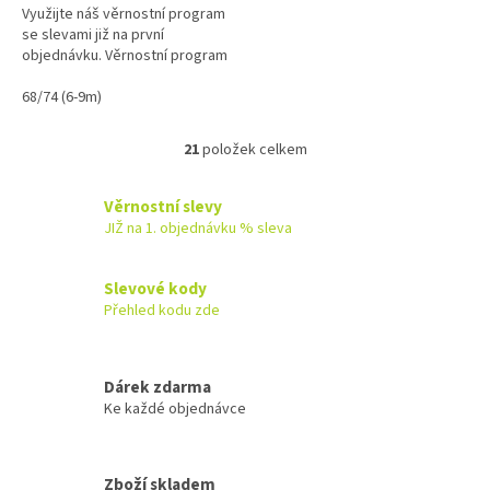
Využijte náš věrnostní program
se slevami již na první
objednávku. Věrnostní program
68/74 (6-9m)
21
položek celkem
O
v
l
Věrnostní slevy
á
JIŽ na 1. objednávku % sleva
d
a
c
Slevové kody
í
Přehled kodu zde
p
r
v
k
Dárek zdarma
y
Ke každé objednávce
v
ý
p
Zboží skladem