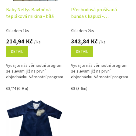
o
d
Baby Nellys Bavlněná
Přechodová prošívaná
u
tepláková mikina - bílá
bunda s kapucí -
k
olivová/růžová
t
Skladem 1ks
Skladem 2ks
ů
214,94 Kč
342,84 Kč
/ ks
/ ks
DETAIL
DETAIL
Využijte náš věrnostní program
Využijte náš věrnostní program
se slevami již na první
se slevami již na první
objednávku. Věrnostní program
objednávku. Věrnostní program
68/74 (6-9m)
68 (3-6m)