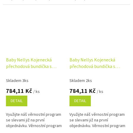
Baby Nellys Kojenecká
Baby Nellys Kojenecká
přechodová bundička s
přechodová bundička s
volánky, světle růžová
volánky, šedá
Skladem 3ks
Skladem 2ks
784,11 Kč
784,11 Kč
/ ks
/ ks
DETAIL
DETAIL
Využijte náš věrnostní program
Využijte náš věrnostní program
se slevami již na první
se slevami již na první
objednávku. Věrnostní program
objednávku. Věrnostní program