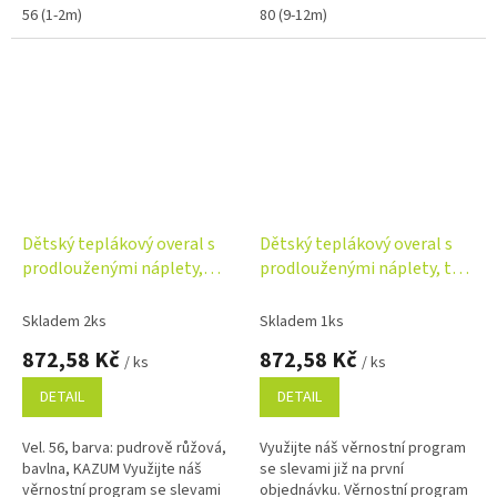
56 (1-2m)
80 (9-12m)
Dětský teplákový overal s
Dětský teplákový overal s
prodlouženými náplety,
prodlouženými náplety, tm.
pudrově růžový
mátová
Skladem 2ks
Skladem 1ks
872,58 Kč
872,58 Kč
/ ks
/ ks
DETAIL
DETAIL
Vel. 56, barva: pudrově růžová,
Využijte náš věrnostní program
bavlna, KAZUM Využijte náš
se slevami již na první
věrnostní program se slevami
objednávku. Věrnostní program