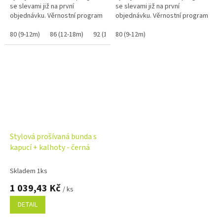
se slevami již na první
se slevami již na první
objednávku. Věrnostní program
objednávku. Věrnostní program
80 (9-12m)
86 (12-18m)
92 (18-24m)
80 (9-12m)
98 (2-3r)
Stylová prošívaná bunda s
kapucí + kalhoty - černá
Skladem 1ks
1 039,43 Kč
/ ks
DETAIL