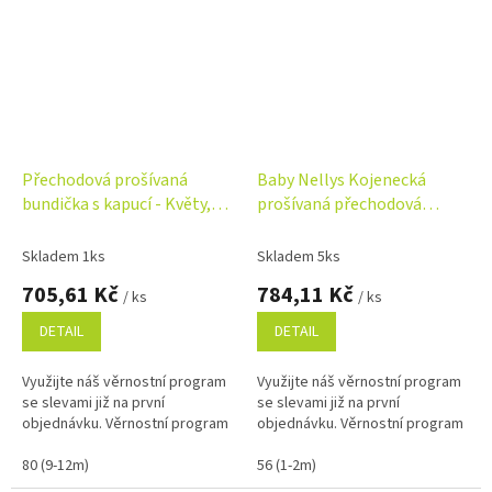
Přechodová prošívaná
Baby Nellys Kojenecká
bundička s kapucí - Květy,
prošívaná přechodová
bílá
bunda, granátová
Skladem 1ks
Skladem 5ks
705,61 Kč
784,11 Kč
/ ks
/ ks
DETAIL
DETAIL
Využijte náš věrnostní program
Využijte náš věrnostní program
se slevami již na první
se slevami již na první
objednávku. Věrnostní program
objednávku. Věrnostní program
80 (9-12m)
56 (1-2m)