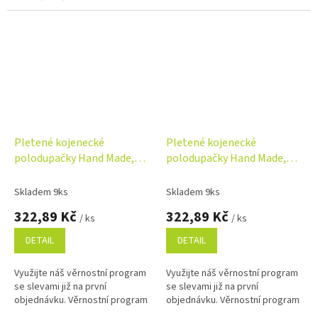
Pletené kojenecké
Pletené kojenecké
polodupačky Hand Made,
polodupačky Hand Made,
Baby Nellys, béžové
Baby Nellys, bílé
Skladem 9ks
Skladem 9ks
322,89 Kč
322,89 Kč
/ ks
/ ks
DETAIL
DETAIL
Využijte náš věrnostní program
Využijte náš věrnostní program
se slevami již na první
se slevami již na první
objednávku. Věrnostní program
objednávku. Věrnostní program