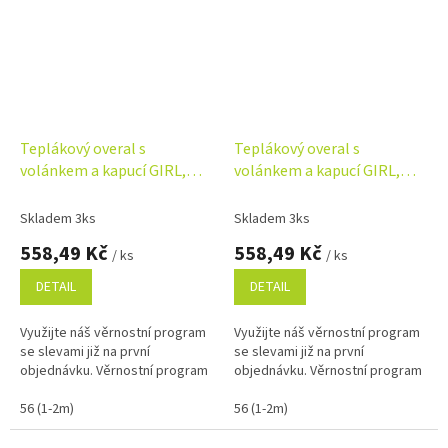
Teplákový overal s
Teplákový overal s
volánkem a kapucí GIRL,
volánkem a kapucí GIRL,
Baby Nellys, amarant
Baby Nellys, fialový
Skladem 3ks
Skladem 3ks
558,49 Kč
558,49 Kč
/ ks
/ ks
DETAIL
DETAIL
Využijte náš věrnostní program
Využijte náš věrnostní program
se slevami již na první
se slevami již na první
objednávku. Věrnostní program
objednávku. Věrnostní program
56 (1-2m)
56 (1-2m)