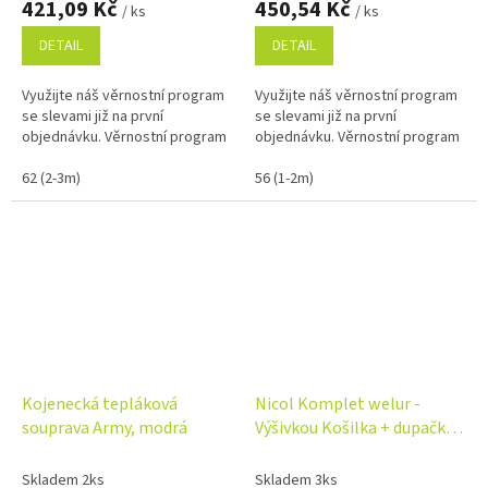
421,09 Kč
450,54 Kč
/ ks
/ ks
DETAIL
DETAIL
Využijte náš věrnostní program
Využijte náš věrnostní program
se slevami již na první
se slevami již na první
objednávku. Věrnostní program
objednávku. Věrnostní program
62 (2-3m)
56 (1-2m)
Kojenecká tepláková
Nicol Komplet welur -
souprava Army, modrá
Výšivkou Košilka + dupačky -
3915 01
Skladem 2ks
Skladem 3ks