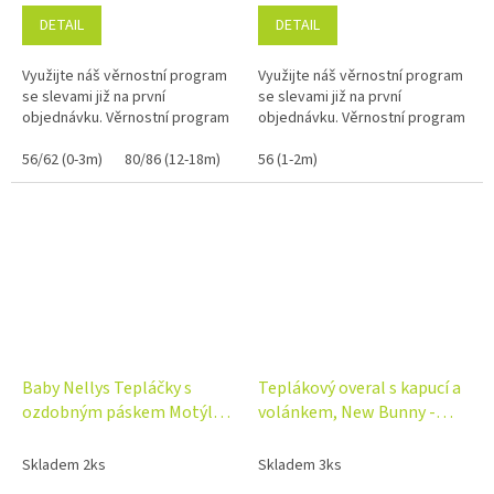
DETAIL
DETAIL
Využijte náš věrnostní program
Využijte náš věrnostní program
se slevami již na první
se slevami již na první
objednávku. Věrnostní program
objednávku. Věrnostní program
56/62 (0-3m)
80/86 (12-18m)
56 (1-2m)
Baby Nellys Tepláčky s
Teplákový overal s kapucí a
ozdobným páskem Motýlci -
volánkem, New Bunny -
růžová
cappuccino
Skladem 2ks
Skladem 3ks