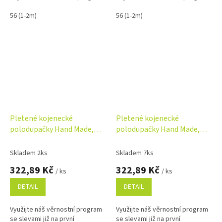
56 (1-2m)
56 (1-2m)
Pletené kojenecké
Pletené kojenecké
polodupačky Hand Made,
polodupačky Hand Made,
Baby Nellys, světle modré
Baby Nellys, šedé
Skladem 2ks
Skladem 7ks
322,89 Kč
322,89 Kč
/ ks
/ ks
DETAIL
DETAIL
Využijte náš věrnostní program
Využijte náš věrnostní program
se slevami již na první
se slevami již na první