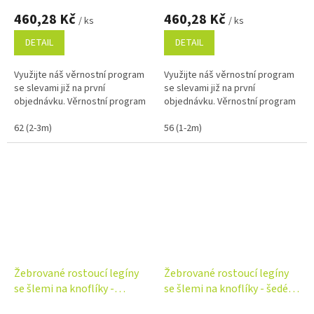
460,28 Kč
460,28 Kč
/ ks
/ ks
DETAIL
DETAIL
Využijte náš věrnostní program
Využijte náš věrnostní program
se slevami již na první
se slevami již na první
objednávku. Věrnostní program
objednávku. Věrnostní program
62 (2-3m)
56 (1-2m)
Žebrované rostoucí legíny
Žebrované rostoucí legíny
se šlemi na knoflíky -
se šlemi na knoflíky - šedé
smetanové
melírová