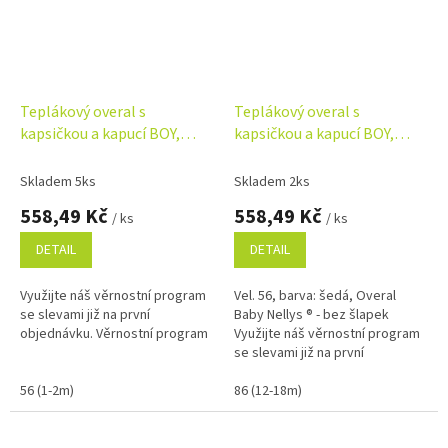
Teplákový overal s
Teplákový overal s
kapsičkou a kapucí BOY,
kapsičkou a kapucí BOY,
Baby Nellys, modrý
Baby Nellys, šedý
Skladem 5ks
Skladem 2ks
558,49 Kč
558,49 Kč
/ ks
/ ks
DETAIL
DETAIL
Využijte náš věrnostní program
Vel. 56, barva: šedá, Overal
se slevami již na první
Baby Nellys ® - bez šlapek
objednávku. Věrnostní program
Využijte náš věrnostní program
se slevami již na první
objednávku. Věrnostní program
56 (1-2m)
86 (12-18m)