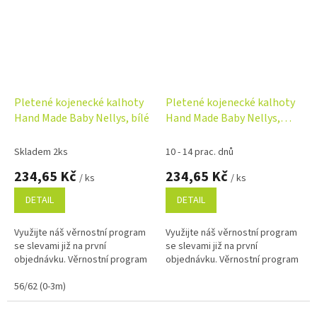
Pletené kojenecké kalhoty
Pletené kojenecké kalhoty
Hand Made Baby Nellys, bílé
Hand Made Baby Nellys,
růžové
Skladem 2ks
10 - 14 prac. dnů
234,65 Kč
234,65 Kč
/ ks
/ ks
DETAIL
DETAIL
Využijte náš věrnostní program
Využijte náš věrnostní program
se slevami již na první
se slevami již na první
objednávku. Věrnostní program
objednávku. Věrnostní program
56/62 (0-3m)