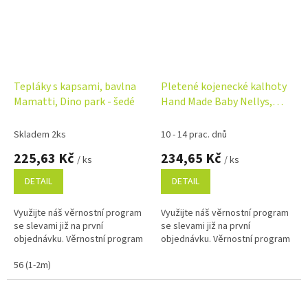
Tepláky s kapsami, bavlna
Pletené kojenecké kalhoty
Mamatti, Dino park - šedé
Hand Made Baby Nellys,
béžové
Skladem 2ks
10 - 14 prac. dnů
225,63 Kč
234,65 Kč
/ ks
/ ks
DETAIL
DETAIL
Využijte náš věrnostní program
Využijte náš věrnostní program
se slevami již na první
se slevami již na první
objednávku. Věrnostní program
objednávku. Věrnostní program
56 (1-2m)