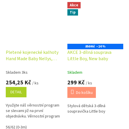
Akce
Tip
350 Kč
–14 %
Pletené kojenecké kalhoty
AKCE 3-dílná souprava
Hand Made Baby Nellys,
Little Boy, New baby
modré
Skladem 3ks
Skladem
254,25 Kč
299 Kč
/ ks
/ ks
DETAIL
Do košíku
Využijte náš věrnostní program
Stylová dětská 3-dílná
se slevami již na první
soupravička Little boy
objednávku. Věrnostní program
56/62 (0-3m)