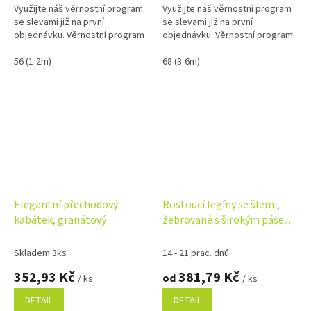
Využijte náš věrnostní program
Využijte náš věrnostní program
se slevami již na první
se slevami již na první
objednávku. Věrnostní program
objednávku. Věrnostní program
56 (1-2m)
68 (3-6m)
Elegantní přechodový
Rostoucí legíny se šlemi,
kabátek, granátový
žebrované s širokým pásem
- béžové
Skladem 3ks
14 - 21 prac. dnů
352,93 Kč
381,79 Kč
od
/ ks
/ ks
DETAIL
DETAIL