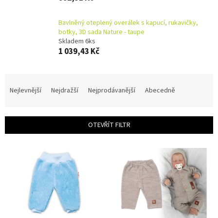
Bavlněný oteplený overálek s kapucí, rukavičky,
botky, 3D sada Nature - taupe
Skladem 6ks
1 039,43 Kč
Ř
a
Nejlevnější
Nejdražší
Nejprodávanější
Abecedně
z
e
n
OTEVŘÍT FILTR
í
p
V
r
ý
o
p
d
i
u
s
k
p
t
r
ů