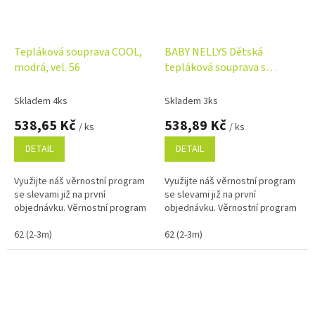
Tepláková souprava COOL,
BABY NELLYS Dětská
modrá, vel. 56
tepláková souprava s
volánkem SWEET LADY -
růžová, šedá,
Skladem 4ks
Skladem 3ks
538,65 Kč
538,89 Kč
/ ks
/ ks
DETAIL
DETAIL
Využijte náš věrnostní program
Využijte náš věrnostní program
se slevami již na první
se slevami již na první
objednávku. Věrnostní program
objednávku. Věrnostní program
62 (2-3m)
62 (2-3m)