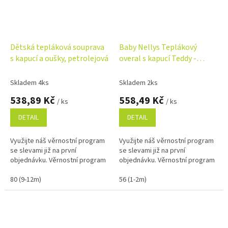
Dětská tepláková souprava
Baby Nellys Teplákový
s kapucí a oušky, petrolejová
overal s kapucí Teddy -
fialový
Skladem 4ks
Skladem 2ks
538,89 Kč
558,49 Kč
/ ks
/ ks
DETAIL
DETAIL
Využijte náš věrnostní program
Využijte náš věrnostní program
se slevami již na první
se slevami již na první
objednávku. Věrnostní program
objednávku. Věrnostní program
80 (9-12m)
56 (1-2m)