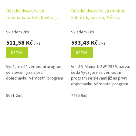
Dětská dvouvrstvá
Dětská dvouvrstvá mikina,
mikina,kabátek, bavlna,
kabátek, bavlna, Město,
Město, Mamatti, modrá
Mamatti, šedá
Skladem 2ks
Skladem 1ks
511,58 Kč
533,43 Kč
/ ks
/ ks
DETAIL
DETAIL
Využijte náš věrnostní program
Vel: 56, Mamatti SW12589, barva:
se slevami již na první
šedá Využijte náš věrnostní
objednávku. Věrnostní program
program se slevami již na první
objednávku. Věrnostní program
56 (1-2m)
74 (6-9m)