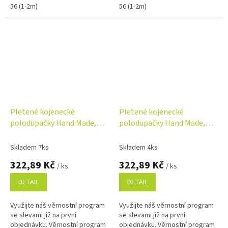
56 (1-2m)
56 (1-2m)
Pletené kojenecké
Pletené kojenecké
polodupačky Hand Made,
polodupačky Hand Made,
Baby Nellys, růžové
Baby Nellys, světle béžové
Skladem 7ks
Skladem 4ks
322,89 Kč
322,89 Kč
/ ks
/ ks
DETAIL
DETAIL
Využijte náš věrnostní program
Využijte náš věrnostní program
se slevami již na první
se slevami již na první
objednávku. Věrnostní program
objednávku. Věrnostní program