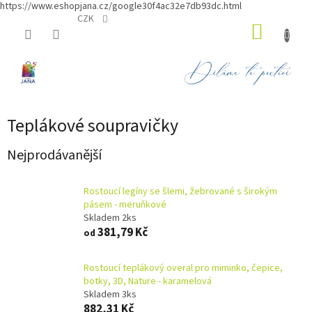
https://www.eshopjana.cz/google30f4ac32e7db93dc.html
Přejít
CZK
NÁKUP
na
obsah
KOŠÍK
Teplákové soupravičky
Nejprodávanější
Rostoucí legíny se šlemi, žebrované s širokým
pásem - meruňkové
Skladem 2ks
381,79 Kč
od
Rostoucí teplákový overal pro miminko, čepice,
botky, 3D, Nature - karamelová
Skladem 3ks
882,31 Kč