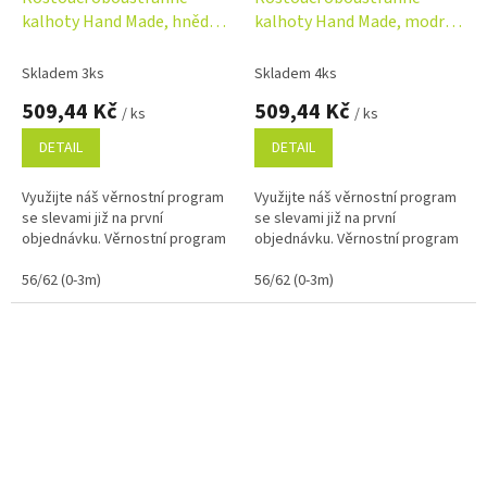
kalhoty Hand Made, hnědá-
kalhoty Hand Made, modrá-
béžová
šedá
Skladem 3ks
Skladem 4ks
509,44 Kč
509,44 Kč
/ ks
/ ks
DETAIL
DETAIL
Využijte náš věrnostní program
Využijte náš věrnostní program
se slevami již na první
se slevami již na první
objednávku. Věrnostní program
objednávku. Věrnostní program
56/62 (0-3m)
56/62 (0-3m)