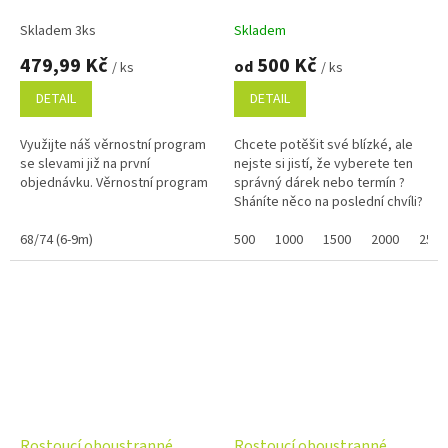
dvouvrstvé, hnědé
A
Skladem 3ks
Skladem
479,99 Kč
500 Kč
od
/ ks
/ ks
DETAIL
DETAIL
Využijte náš věrnostní program
Chcete potěšit své blízké, ale
se slevami již na první
nejste si jistí, že vyberete ten
objednávku. Věrnostní program
správný dárek nebo termín ?
Sháníte něco na poslední chvíli?
Náš dárkový poukaz pořídíte
68/74 (6-9m)
online a po...
500
1000
1500
2000
2500
Rostoucí oboustranné
Rostoucí oboustranné