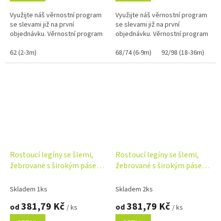
Využijte náš věrnostní program
Využijte náš věrnostní program
se slevami již na první
se slevami již na první
objednávku. Věrnostní program
objednávku. Věrnostní program
62 (2-3m)
68/74 (6-9m)
92/98 (18-36m)
Rostoucí legíny se šlemi,
Rostoucí legíny se šlemi,
žebrované s širokým pásem
žebrované s širokým pásem
- čokoláda, hnědá
- meruňkové
Skladem 1ks
Skladem 2ks
381,79 Kč
381,79 Kč
od
od
/ ks
/ ks