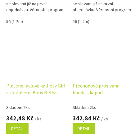
se slevami již na první
se slevami již na první
objednávku. Věrnostní program
objednávku. Věrnostní program
56 (1-2m)
56 (1-2m)
Pletené láclové kalhoty Girl
Přechodová prošívaná
s volánkem, Baby Nellys,
bunda s kapucí -
béžové
olivová/růžová
Skladem 2ks
Skladem 2ks
342,48 Kč
342,84 Kč
/ ks
/ ks
DETAIL
DETAIL