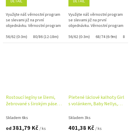
DETAIL
DETAIL
Využijte náš věrnostní program
Využijte náš věrnostní program
se slevami již na první
se slevami již na první
objednávku. Věrnostní program
objednávku. Věrnostní program
56/62 (0-3m)
80/86 (12-18m)
92/98 (18-36m)
56/62 (0-3m)
68/74 (6-9m)
80/8
Rostoucí legíny se šlemi,
Pletené láclové kalhoty Girl
žebrované s širokým pásem
s volánkem, Baby Nellys,
- modré
bílé
Skladem 6ks
Skladem 3ks
381,79 Kč
401,38 Kč
od
/ ks
/ ks