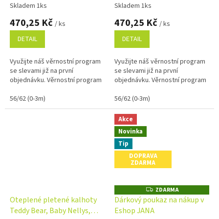
Skladem 1ks
Skladem 1ks
470,25 Kč
470,25 Kč
/ ks
/ ks
DETAIL
DETAIL
Využijte náš věrnostní program
Využijte náš věrnostní program
se slevami již na první
se slevami již na první
objednávku. Věrnostní program
objednávku. Věrnostní program
56/62 (0-3m)
56/62 (0-3m)
Akce
Novinka
Tip
DOPRAVA
ZDARMA
ZDARMA
Z
D
Oteplené pletené kalhoty
Dárkový poukaz na nákup v
A
Teddy Bear, Baby Nellys,
Eshop JANA
R
M