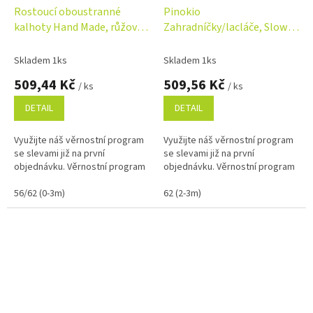
Rostoucí oboustranné
Pinokio
kalhoty Hand Made, růžová-
Zahradníčky/lacláče, Slow
šedá
Life - šedé
Skladem 1ks
Skladem 1ks
509,44 Kč
509,56 Kč
/ ks
/ ks
DETAIL
DETAIL
Využijte náš věrnostní program
Využijte náš věrnostní program
se slevami již na první
se slevami již na první
objednávku. Věrnostní program
objednávku. Věrnostní program
56/62 (0-3m)
62 (2-3m)