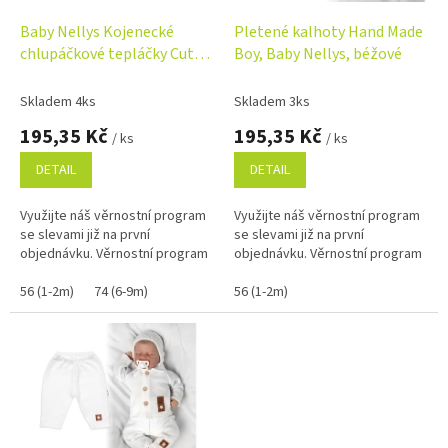
o
d
Baby Nellys Kojenecké
Pletené kalhoty Hand Made
u
chlupáčkové tepláčky Cute
Boy, Baby Nellys, béžové
k
Bunny - modré
t
Skladem 4ks
Skladem 3ks
ů
195,35 Kč
195,35 Kč
/ ks
/ ks
DETAIL
DETAIL
Využijte náš věrnostní program
Využijte náš věrnostní program
se slevami již na první
se slevami již na první
objednávku. Věrnostní program
objednávku. Věrnostní program
56 (1-2m)
74 (6-9m)
56 (1-2m)