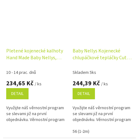
Pletené kojenecké kalhoty
Baby Nellys Kojenecké
Hand Made Baby Nellys,
chlupáčkové tepláčky Cute
šedé
Bunny - malinové
10 - 14 prac. dnů
Skladem 5ks
234,65 Kč
244,39 Kč
/ ks
/ ks
DETAIL
DETAIL
Využijte náš věrnostní program
Využijte náš věrnostní program
se slevami již na první
se slevami již na první
objednávku. Věrnostní program
objednávku. Věrnostní program
56 (1-2m)