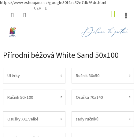
https://www.eshopjana.cz/google30f4ac32e7db93dc.html
Přejít
CZK
NÁKUP
na
obsah
KOŠÍK
Přírodní béžová White Sand 50x100
Utěrky
Ručník 30x50
Ručník 50x100
Osuška 70x140
Osušky XXL velké
sady ručníků