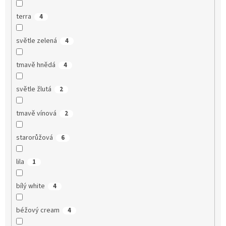
terra
4
světle zelená
4
tmavě hnědá
4
světle žlutá
2
tmavě vínová
2
starorůžová
6
lila
1
bílý white
4
béžový cream
4