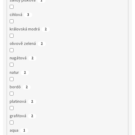
sandy písková
1
cihlová
3
královská modrá
2
olivově zelená
2
nugátová
2
natur
2
bordó
2
platinová
2
grafitová
2
aqua
1