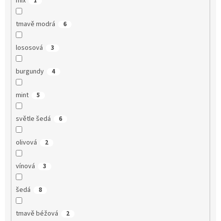
mix
1
tmavě modrá
6
lososová
3
burgundy
4
mint
5
světle šedá
6
olivová
2
vínová
3
šedá
8
tmavě béžová
2