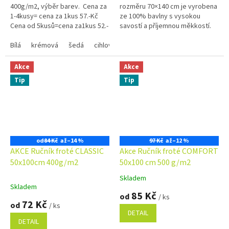
400g/m2, výběr barev. Cena za
rozměru 70×140 cm je vyrobena
hvězdiček.
hvězdiček.
1-4kusy= cena za 1kus 57.-Kč
ze 100% bavlny s vysokou
Cena od 5kusů=cena za1kus 52.-
savostí a příjemnou měkkostí.
Kč Využijte náš věrnostní
Nadčasový vzhled, poutko na
program se slevami...
Bílá
krémová
šedá
cihlová
zavěšení a vysoká odolnost ji...
královská modrá
olivově zelen
Akce
Akce
Tip
Tip
od
84 Kč
až
–14 %
97 Kč
až
–12 %
AKCE Ručník froté CLASSIC
Akce Ručník froté COMFORT
50x100cm 400g/m2
50x100 cm 500 g/m2
Skladem
Průměrné
Skladem
hodnocení
85 Kč
od
/ ks
produktu
72 Kč
od
/ ks
je
DETAIL
5,0
DETAIL
z