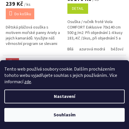
produktu
239 Kč
/ ks
je
DETAIL
5,0
Do košíku
z
Osuška / ručník froté Viola
5
Dětská plážová osuška s
COMFORT Exklusive 70x140 cm
hvězdiček.
motivem mořské panny Ariely a
500 g/m2 Při objednání 1-4 kusy
jejich kamarádů. Využijte náš
183,-Kč /1kus, při objednání 5 a
věrnostní program se slevami
více kusů 175,-Kč /1kus Bílá,
již na první objednávku.
krémová, béžová a...
Bílá
azurová modrá
béžová
Věrnostní program
Akce
Tento web používá soubory cookie. Dalším procházením
Tip
tohoto webu vyjadřujete souhlas s jejich používáním.. Více
Výprodej
informací
zde
.
Věrnostní porgram: Již od první objednávky s registrací automaticky
Nastavení
nastavená Věrnostní sleva 3% - 10% na Všechny Vaše další nákupy. Čím
359 Kč
–33 %
32 Kč
–37 %
víc nakoupíte, tím větší slevu můžete získat. Vaše objednávky se sčítají.
AKCE Osuška Minnie Pink
Ručník Sofie černá 30x30 cm
Využít můžete i "Slevové kody" nebo DOPRAVU ZDARMA. Přejeme
příjemný nákup u nás Jana Kotasová Komárková a kolektiv pracovníků
Souhlasím
Bow 02
mini
Eshop JANA
Skladem
Skladem