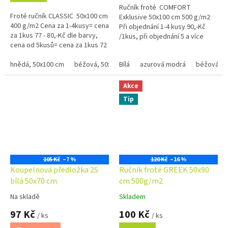
Ručník froté COMFORT
5
Froté ručník CLASSIC 50x100 cm
Exklusive 50x100 cm 500 g/m2
hvězdiček.
400 g/m2 Cena za 1-4kusy= cena
Při objednání 1-4 kusy 90,-Kč
za 1kus 77 - 80,-Kč dle barvy,
/1kus, při objednání 5 a více
cena od 5kusů= cena za 1kus 72
kusů 85,-Kč /1kus Bílá, krémová,
- 75,-Kč dle barvy Bílá, krémová,
béžová a...
béžová a...
hnědá, 50x100 cm
béžová, 50x100 xm
Bílá
azurová modrá
černá, 50x100 cm
béžová
červená
Akce
Tip
105 Kč
–7 %
120 Kč
–16 %
Koupelnová předložka 2S
Ručník froté GREEK 50x90
bílá 50x70 cm
cm 500g/m2
Na skladě
Skladem
Průměrné
Průměrné
hodnocení
hodnocení
97 Kč
100 Kč
/ ks
/ ks
produktu
produktu
je
je