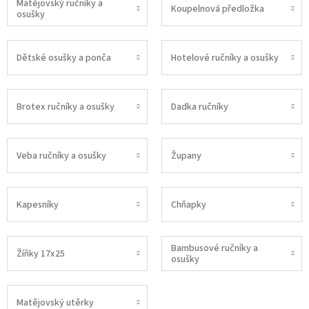
Matějovský ručníky a
Koupelnová předložka
osušky
Dětské osušky a ponča
Hotelové ručníky a osušky
Brotex ručníky a osušky
Dadka ručníky
Veba ručníky a osušky
Župany
Kapesníky
Chňapky
Bambusové ručníky a
Žíňky 17x25
osušky
Matějovský utěrky