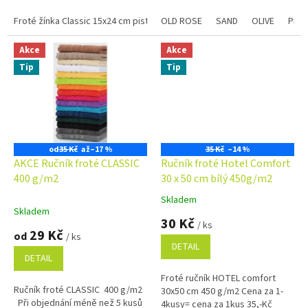
program se slevami již na první...
Froté žínka Classic 15x24 cm pistáciová
OLD ROSE
Froté žínka Classic 15x24 cm
SAND
OLIVE
PLU
Akce
Akce
Tip
Tip
od
35 Kč
až
–17 %
35 Kč
–14 %
AKCE Ručník froté CLASSIC
Ručník froté Hotel Comfort
400 g/m2
30 x 50 cm bílý 450g/m2
Skladem
Průměrné
Skladem
hodnocení
30 Kč
/ ks
produktu
29 Kč
od
/ ks
je
DETAIL
4,9
DETAIL
z
Froté ručník HOTEL comfort
5
Ručník froté CLASSIC 400 g/m2
30x50 cm 450 g/m2 Cena za 1-
hvězdiček.
Při objednání méně než 5 kusů
4kusy= cena za 1kus 35,-Kč