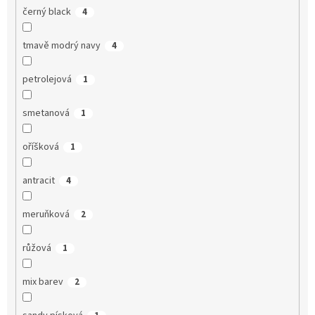
černý black
4
tmavě modrý navy
4
petrolejová
1
smetanová
1
oříšková
1
antracit
4
meruňková
2
růžová
1
mix barev
2