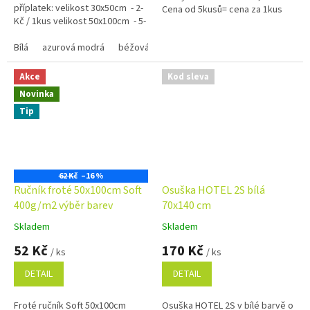
příplatek: velikost 30x50cm - 2-
Cena od 5kusů= cena za 1kus
Kč / 1kus velikost 50x100cm - 5-
30,-Kč
Kč / 1kus...
Bílá
azurová modrá
béžová
černá
červená
hnědá 1420
Akce
Kod sleva
Novinka
Tip
62 Kč
–16 %
Ručník froté 50x100cm Soft
Osuška HOTEL 2S bílá
400g/m2 výběr barev
70x140 cm
Skladem
Skladem
Průměrné
Průměrné
hodnocení
hodnocení
52 Kč
170 Kč
/ ks
/ ks
produktu
produktu
je
je
DETAIL
DETAIL
4,9
5,0
z
z
Froté ručník Soft 50x100cm
Osuška HOTEL 2S v bílé barvě o
5
5