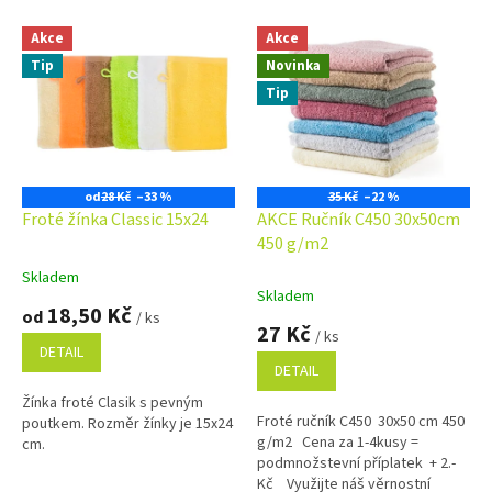
V
Akce
Akce
ý
Tip
Novinka
p
i
Tip
s
p
r
o
od
28 Kč
–33 %
35 Kč
–22 %
d
Froté žínka Classic 15x24
AKCE Ručník C450 30x50cm
u
450 g/m2
k
Skladem
Průměrné
t
Skladem
hodnocení
18,50 Kč
ů
od
/ ks
produktu
27 Kč
/ ks
je
DETAIL
5,0
DETAIL
z
Žínka froté Clasik s pevným
5
Froté ručník C450 30x50 cm 450
poutkem. Rozměr žínky je 15x24
hvězdiček.
g/m2 Cena za 1-4kusy =
cm.
podmnožstevní příplatek + 2.-
Kč Využijte náš věrnostní