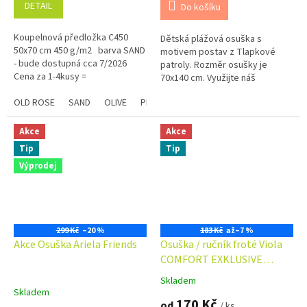
DETAIL
Do košíku
Koupelnová předložka C450
Dětská plážová osuška s
50x70 cm 450 g/m2 barva SAND
motivem postav z Tlapkové
- bude dostupná cca 7/2026
patroly. Rozměr osušky je
Cena za 1-4kusy =
70x140 cm. Využijte náš
podmnožstevní příplatek + 5.-
věrnostní program se slevami
Kč ...
OLD ROSE
SAND
OLIVE
PLUM
STEEL
CHAMPAGNE
Modrá
již na první objednávku.
Věrnostní program
Akce
Akce
Tip
Tip
Výprodej
299 Kč
–20 %
183 Kč
až
–7 %
Akce Osuška Ariela Friends
Osuška / ručník froté Viola
COMFORT EXKLUSIVE
70x140 cm 500 g/m2
Skladem
Průměrné
Skladem
hodnocení
170 Kč
od
/ ks