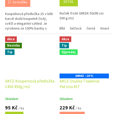
DETAIL
Do košíku
5,0
5,0
z
z
Ručník froté GREEK 50x90 cm
Koupelnová předložka 2S v bílé
5
5
500 g/m2
barvě dodá koupelně čistý,
hvězdiček.
hvězdiček.
svěží a elegantní vzhled. Je
vyrobena ze 100% bavlny s
Bílá
béžová
černá
tmavě m
vysokou gramáží 700 g/m², díky
čemuž je mimořádně měkká,...
Akce
Akce
Novinka
Tip
Tip
Výprodej
299 Kč
–23 %
AKCE Koupelnová předložka
AKCE Osuška Tlapková
C450 450g/m2
Patrola 457
Skladem
Skladem
95 Kč
229 Kč
/ ks
/ ks