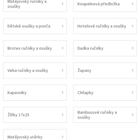
Matějovský ručníky a
Koupelnová předložka
osušky
Dětské osušky a ponča
Hotelové ručníky a osušky
Brotex ručníky a osušky
Dadka ručníky
Veba ručníky a osušky
Župany
Kapesníky
Chňapky
Bambusové ručníky a
Žíňky 17x25
osušky
Matějovský utěrky