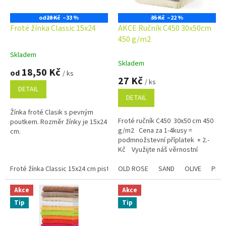
r
o
od
28 Kč
–33 %
35 Kč
–22 %
d
Froté žínka Classic 15x24
AKCE Ručník C450 30x50cm
u
450 g/m2
k
Skladem
Průměrné
t
Skladem
hodnocení
18,50 Kč
ů
od
/ ks
produktu
27 Kč
/ ks
je
DETAIL
5,0
DETAIL
z
Žínka froté Clasik s pevným
5
Froté ručník C450 30x50 cm 450
poutkem. Rozměr žínky je 15x24
hvězdiček.
g/m2 Cena za 1-4kusy =
cm.
podmnožstevní příplatek + 2.-
Kč Využijte náš věrnostní
program se slevami již na první...
Froté žínka Classic 15x24 cm pistáciová
OLD ROSE
Froté žínka Classic 15x24 cm
SAND
OLIVE
PLU
Akce
Akce
Tip
Tip