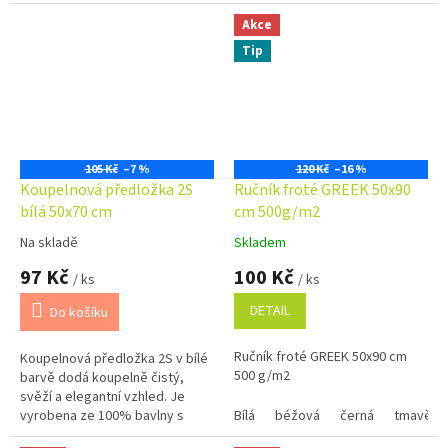
Akce
Tip
105 Kč
–7 %
120 Kč
–16 %
Koupelnová předložka 2S
Ručník froté GREEK 50x90
bílá 50x70 cm
cm 500g/m2
Na skladě
Skladem
Průměrné
Průměrné
hodnocení
hodnocení
97 Kč
100 Kč
/ ks
/ ks
produktu
produktu
je
je
DETAIL
Do košíku
5,0
5,0
z
z
Ručník froté GREEK 50x90 cm
Koupelnová předložka 2S v bílé
5
5
500 g/m2
barvě dodá koupelně čistý,
hvězdiček.
hvězdiček.
svěží a elegantní vzhled. Je
vyrobena ze 100% bavlny s
Bílá
béžová
černá
tmavě m
vysokou gramáží 700 g/m², díky