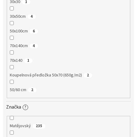
30x30
1
30x50cm
4
50x100cm
6
70x140cm
4
70x140
1
Koupelnová předložka 50x70 (650g/m2)
2
50/60 cm
2
Značka
?
Matějovský
235