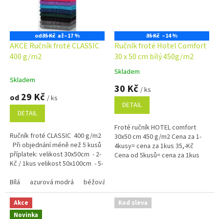
od
35 Kč
až
–17 %
35 Kč
–14 %
AKCE Ručník froté CLASSIC
Ručník froté Hotel Comfort
400 g/m2
30 x 50 cm bílý 450g/m2
Skladem
Průměrné
Skladem
hodnocení
30 Kč
/ ks
produktu
29 Kč
od
/ ks
je
DETAIL
4,9
DETAIL
z
Froté ručník HOTEL comfort
5
Ručník froté CLASSIC 400 g/m2
30x50 cm 450 g/m2 Cena za 1-
hvězdiček.
Při objednání méně než 5 kusů
4kusy= cena za 1kus 35,-Kč
příplatek: velikost 30x50cm - 2-
Cena od 5kusů= cena za 1kus
Kč / 1kus velikost 50x100cm - 5-
30,-Kč
Kč / 1kus...
Bílá
azurová modrá
béžová
černá
červená
hnědá 1420
Akce
Kod sleva
Novinka