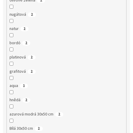
olivově zelená
2
nugátová
2
natur
2
bordó
2
platinová
2
grafitová
2
aqua
1
hnědá
2
azurová modrá 30x50 cm
2
Bílá 30x50 cm
2