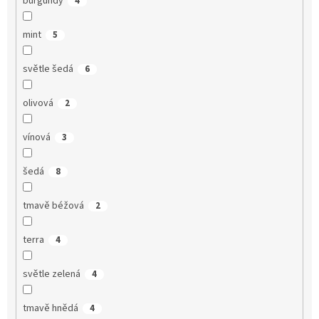
burgundy
4
mint
5
světle šedá
6
olivová
2
vínová
3
šedá
8
tmavě béžová
2
terra
4
světle zelená
4
tmavě hnědá
4