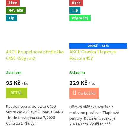
čemuž je mimořádně měkká,...
Akce
Akce
Novinka
Tip
Tip
Výprodej
299 Kč
–23 %
AKCE Koupelnová předložka
AKCE Osuška Tlapková
C450 450g/m2
Patrola 457
Skladem
Skladem
95 Kč
229 Kč
/ ks
/ ks
DETAIL
Do košíku
Koupelnová předložka C450
Dětská plážová osuška s
50x70 cm 450 g/m2 barva SAND
motivem postav z Tlapkové
- bude dostupná cca 7/2026
patroly. Rozměr osušky je
Cena za 1-4kusy =
70x140 cm. Využijte náš
podmnožstevní příplatek + 5.-
věrnostní program se slevami