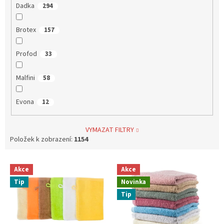
Dadka
294
Brotex
157
Profod
33
Malfini
58
Evona
12
VYMAZAT FILTRY
Položek k zobrazení:
1154
V
Akce
Akce
ý
Tip
Novinka
p
i
Tip
s
p