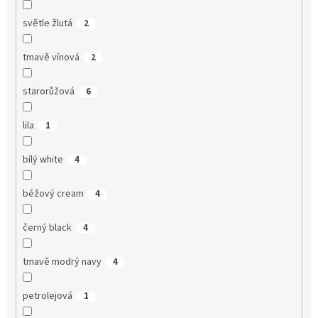
světle žlutá
2
tmavě vínová
2
starorůžová
6
lila
1
bílý white
4
béžový cream
4
černý black
4
tmavě modrý navy
4
petrolejová
1