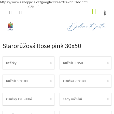
https://www.eshopjana.cz/google30f4ac32e7db93dc.html
Přejít
CZK
NÁKUP
na
obsah
KOŠÍK
Starorůžová Rose pink 30x50
Utěrky
Ručník 30x50
Ručník 50x100
Osuška 70x140
Osušky XXL velké
sady ručníků