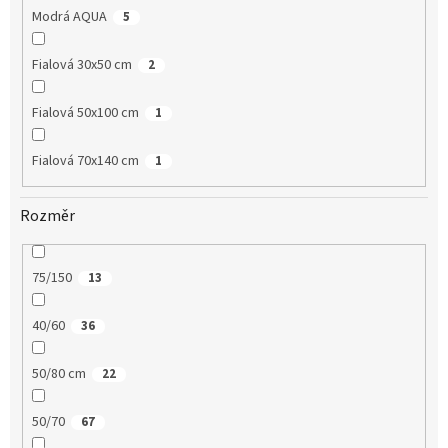
Modrá AQUA
5
Fialová 30x50 cm
2
Fialová 50x100 cm
1
Fialová 70x140 cm
1
Rozměr
75/150
13
40/60
36
50/80 cm
22
50/70
67