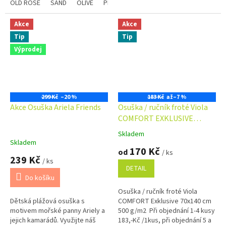
Kč ...
OLD ROSE
SAND
OLIVE
PLUM
STEEL
CHAMPAGNE
Modrá
již na první objednávku.
Věrnostní program
Akce
Akce
Tip
Tip
Výprodej
299 Kč
–20 %
183 Kč
až
–7 %
Akce Osuška Ariela Friends
Osuška / ručník froté Viola
COMFORT EXKLUSIVE
70x140 cm 500 g/m2
Skladem
Průměrné
Skladem
hodnocení
170 Kč
od
/ ks
produktu
239 Kč
/ ks
je
DETAIL
5,0
Do košíku
z
Osuška / ručník froté Viola
5
Dětská plážová osuška s
COMFORT Exklusive 70x140 cm
hvězdiček.
motivem mořské panny Ariely a
500 g/m2 Při objednání 1-4 kusy
jejich kamarádů. Využijte náš
183,-Kč /1kus, při objednání 5 a