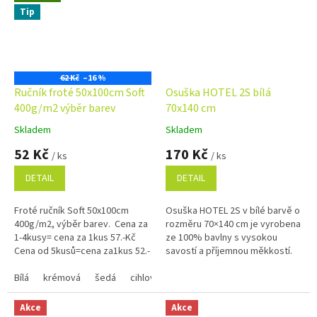
Tip
62 Kč
–16 %
Ručník froté 50x100cm Soft
Osuška HOTEL 2S bílá
400g/m2 výběr barev
70x140 cm
Skladem
Skladem
Průměrné
Průměrné
hodnocení
hodnocení
52 Kč
170 Kč
/ ks
/ ks
produktu
produktu
je
je
DETAIL
DETAIL
4,9
5,0
z
z
Froté ručník Soft 50x100cm
Osuška HOTEL 2S v bílé barvě o
5
5
400g/m2, výběr barev. Cena za
rozměru 70×140 cm je vyrobena
hvězdiček.
hvězdiček.
1-4kusy= cena za 1kus 57.-Kč
ze 100% bavlny s vysokou
Cena od 5kusů=cena za1kus 52.-
savostí a příjemnou měkkostí.
Kč Využijte náš věrnostní
Nadčasový vzhled, poutko na
program se slevami...
Bílá
krémová
šedá
cihlová
zavěšení a vysoká odolnost ji...
královská modrá
olivově zelen
Akce
Akce