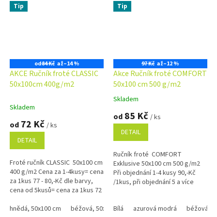
Tip
Tip
od
84 Kč
až
–14 %
97 Kč
až
–12 %
AKCE Ručník froté CLASSIC
Akce Ručník froté COMFORT
50x100cm 400g/m2
50x100 cm 500 g/m2
Skladem
Průměrné
Skladem
hodnocení
85 Kč
od
/ ks
produktu
72 Kč
od
/ ks
je
DETAIL
5,0
DETAIL
z
Ručník froté COMFORT
5
Froté ručník CLASSIC 50x100 cm
Exklusive 50x100 cm 500 g/m2
hvězdiček.
400 g/m2 Cena za 1-4kusy= cena
Při objednání 1-4 kusy 90,-Kč
za 1kus 77 - 80,-Kč dle barvy,
/1kus, při objednání 5 a více
cena od 5kusů= cena za 1kus 72
kusů 85,-Kč /1kus Bílá, krémová,
- 75,-Kč dle barvy Bílá, krémová,
béžová a...
béžová a...
hnědá, 50x100 cm
béžová, 50x100 xm
Bílá
azurová modrá
černá, 50x100 cm
béžová
červená