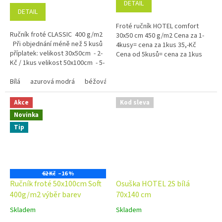
DETAIL
4,9
DETAIL
z
Froté ručník HOTEL comfort
5
Ručník froté CLASSIC 400 g/m2
30x50 cm 450 g/m2 Cena za 1-
hvězdiček.
Při objednání méně než 5 kusů
4kusy= cena za 1kus 35,-Kč
příplatek: velikost 30x50cm - 2-
Cena od 5kusů= cena za 1kus
Kč / 1kus velikost 50x100cm - 5-
30,-Kč
Kč / 1kus...
Bílá
azurová modrá
béžová
černá
červená
hnědá 1420
Akce
Kod sleva
Novinka
Tip
62 Kč
–16 %
Ručník froté 50x100cm Soft
Osuška HOTEL 2S bílá
400g/m2 výběr barev
70x140 cm
Skladem
Skladem
Průměrné
Průměrné
hodnocení
hodnocení