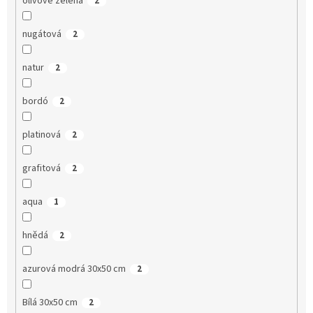
olivově zelená
2
nugátová
2
natur
2
bordó
2
platinová
2
grafitová
2
aqua
1
hnědá
2
azurová modrá 30x50 cm
2
Bílá 30x50 cm
2