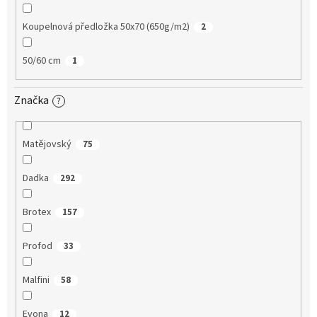
Koupelnová předložka 50x70 (650g/m2)
2
50/60 cm
1
Značka
?
Matějovský
75
Dadka
292
Brotex
157
Profod
33
Malfini
58
Evona
12