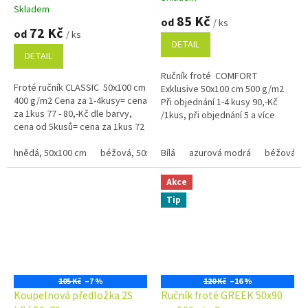
Skladem
hodnocení
85 Kč
od
/ ks
produktu
72 Kč
od
/ ks
je
DETAIL
5,0
DETAIL
z
Ručník froté COMFORT
5
Froté ručník CLASSIC 50x100 cm
Exklusive 50x100 cm 500 g/m2
hvězdiček.
400 g/m2 Cena za 1-4kusy= cena
Při objednání 1-4 kusy 90,-Kč
za 1kus 77 - 80,-Kč dle barvy,
/1kus, při objednání 5 a více
cena od 5kusů= cena za 1kus 72
kusů 85,-Kč /1kus Bílá, krémová,
- 75,-Kč dle barvy Bílá, krémová,
béžová a...
béžová a...
hnědá, 50x100 cm
béžová, 50x100 xm
Bílá
azurová modrá
černá, 50x100 cm
béžová
červená
Akce
Tip
105 Kč
–7 %
120 Kč
–16 %
Koupelnová předložka 2S
Ručník froté GREEK 50x90