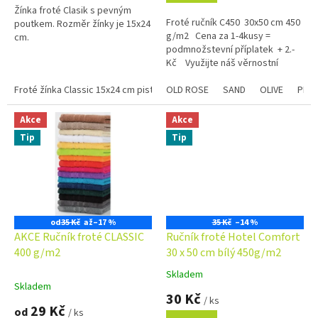
Žínka froté Clasik s pevným
5
Froté ručník C450 30x50 cm 450
poutkem. Rozměr žínky je 15x24
hvězdiček.
g/m2 Cena za 1-4kusy =
cm.
podmnožstevní příplatek + 2.-
Kč Využijte náš věrnostní
program se slevami již na první...
Froté žínka Classic 15x24 cm pistáciová
OLD ROSE
Froté žínka Classic 15x24 cm
SAND
OLIVE
PLU
Akce
Akce
Tip
Tip
od
35 Kč
až
–17 %
35 Kč
–14 %
AKCE Ručník froté CLASSIC
Ručník froté Hotel Comfort
400 g/m2
30 x 50 cm bílý 450g/m2
Skladem
Průměrné
Skladem
hodnocení
30 Kč
/ ks
produktu
29 Kč
od
/ ks
je