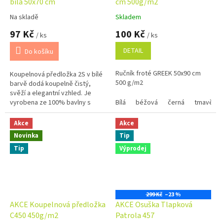
bílá 50x70 cm
cm 500g/m2
Na skladě
Skladem
Průměrné
Průměrné
hodnocení
hodnocení
97 Kč
100 Kč
/ ks
/ ks
produktu
produktu
je
je
DETAIL
Do košíku
5,0
5,0
z
z
Ručník froté GREEK 50x90 cm
Koupelnová předložka 2S v bílé
5
5
500 g/m2
barvě dodá koupelně čistý,
hvězdiček.
hvězdiček.
svěží a elegantní vzhled. Je
vyrobena ze 100% bavlny s
Bílá
béžová
černá
tmavě m
vysokou gramáží 700 g/m², díky
čemuž je mimořádně měkká,...
Akce
Akce
Novinka
Tip
Tip
Výprodej
299 Kč
–23 %
AKCE Koupelnová předložka
AKCE Osuška Tlapková
C450 450g/m2
Patrola 457