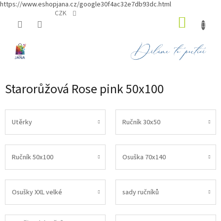
https://www.eshopjana.cz/google30f4ac32e7db93dc.html
Přejít
CZK
NÁKUP
na
obsah
KOŠÍK
Starorůžová Rose pink 50x100
Utěrky
Ručník 30x50
Ručník 50x100
Osuška 70x140
Osušky XXL velké
sady ručníků