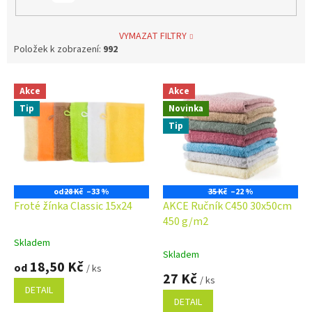
VYMAZAT FILTRY
Položek k zobrazení:
992
V
Akce
Akce
ý
Tip
Novinka
p
i
Tip
s
p
r
o
od
28 Kč
–33 %
35 Kč
–22 %
d
Froté žínka Classic 15x24
AKCE Ručník C450 30x50cm
u
450 g/m2
k
Skladem
Průměrné
t
Skladem
hodnocení
18,50 Kč
ů
od
/ ks
produktu
27 Kč
/ ks
je
DETAIL
5,0
DETAIL
z