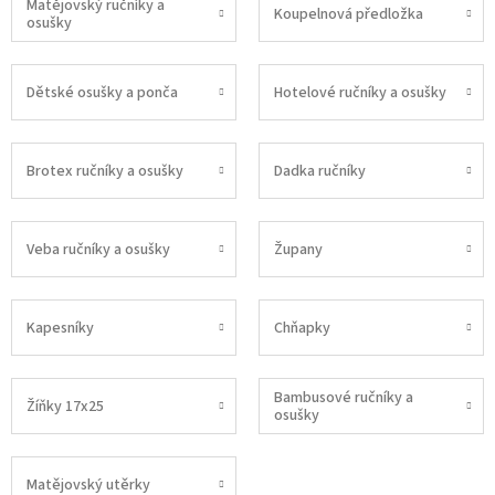
Matějovský ručníky a
Koupelnová předložka
osušky
Dětské osušky a ponča
Hotelové ručníky a osušky
Brotex ručníky a osušky
Dadka ručníky
Veba ručníky a osušky
Župany
Kapesníky
Chňapky
Bambusové ručníky a
Žíňky 17x25
osušky
Matějovský utěrky