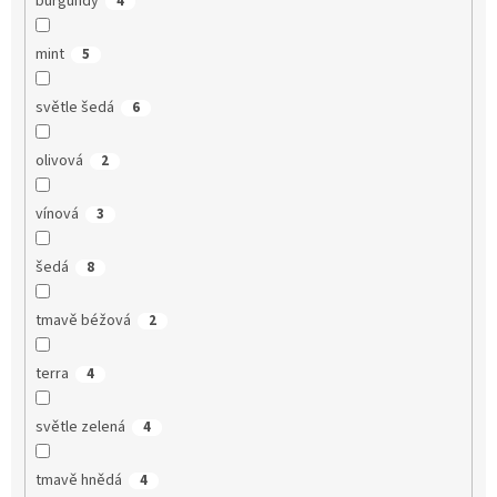
burgundy
4
mint
5
světle šedá
6
olivová
2
vínová
3
šedá
8
tmavě béžová
2
terra
4
světle zelená
4
tmavě hnědá
4