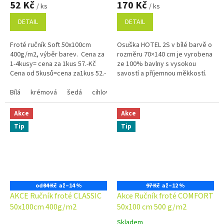
52 Kč
170 Kč
/ ks
/ ks
produktu
produktu
je
je
DETAIL
DETAIL
4,9
5,0
z
z
Froté ručník Soft 50x100cm
Osuška HOTEL 2S v bílé barvě o
5
5
400g/m2, výběr barev. Cena za
rozměru 70×140 cm je vyrobena
hvězdiček.
hvězdiček.
1-4kusy= cena za 1kus 57.-Kč
ze 100% bavlny s vysokou
Cena od 5kusů=cena za1kus 52.-
savostí a příjemnou měkkostí.
Kč Využijte náš věrnostní
Nadčasový vzhled, poutko na
program se slevami...
Bílá
krémová
šedá
cihlová
zavěšení a vysoká odolnost ji...
královská modrá
olivově zelen
Akce
Akce
Tip
Tip
od
84 Kč
až
–14 %
97 Kč
až
–12 %
AKCE Ručník froté CLASSIC
Akce Ručník froté COMFORT
50x100cm 400g/m2
50x100 cm 500 g/m2
Skladem
Průměrné