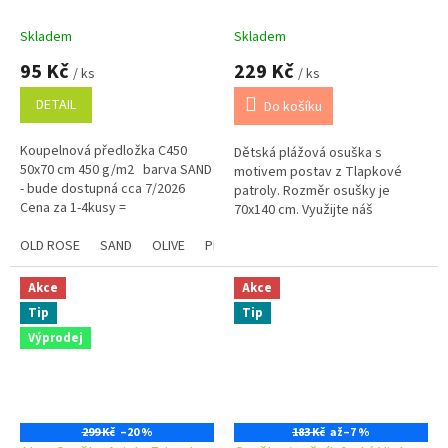
Skladem
Skladem
95 Kč
229 Kč
/ ks
/ ks
DETAIL
Do košíku
Koupelnová předložka C450
Dětská plážová osuška s
50x70 cm 450 g/m2 barva SAND
motivem postav z Tlapkové
- bude dostupná cca 7/2026
patroly. Rozměr osušky je
Cena za 1-4kusy =
70x140 cm. Využijte náš
podmnožstevní příplatek + 5.-
věrnostní program se slevami
Kč ...
OLD ROSE
SAND
OLIVE
PLUM
STEEL
CHAMPAGNE
Modrá
již na první objednávku.
Věrnostní program
Akce
Akce
Tip
Tip
Výprodej
299 Kč
–20 %
183 Kč
až
–7 %