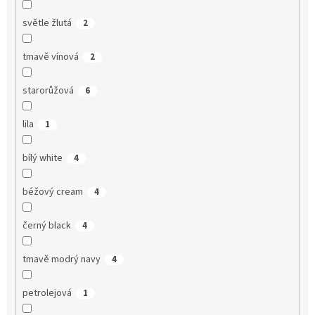
světle žlutá
2
tmavě vínová
2
starorůžová
6
lila
1
bílý white
4
béžový cream
4
černý black
4
tmavě modrý navy
4
petrolejová
1