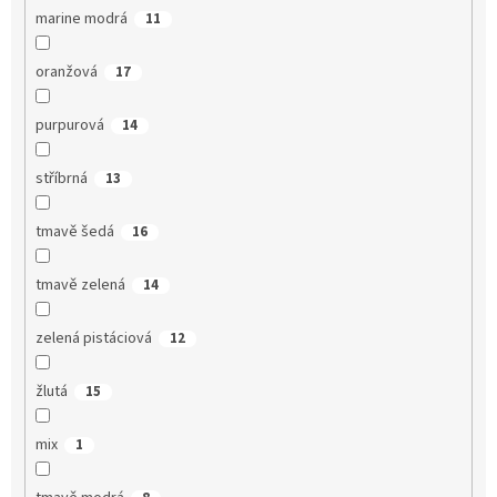
marine modrá
11
oranžová
17
purpurová
14
stříbrná
13
tmavě šedá
16
tmavě zelená
14
zelená pistáciová
12
žlutá
15
mix
1