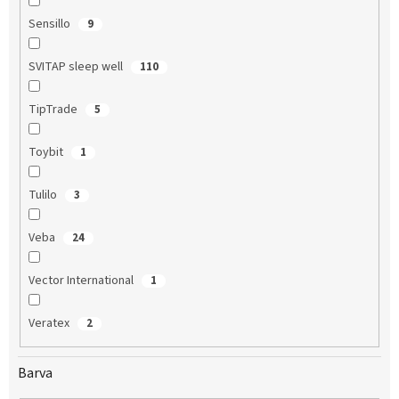
Sensillo
9
SVITAP sleep well
110
TipTrade
5
Toybit
1
Tulilo
3
Veba
24
Vector International
1
Veratex
2
Barva