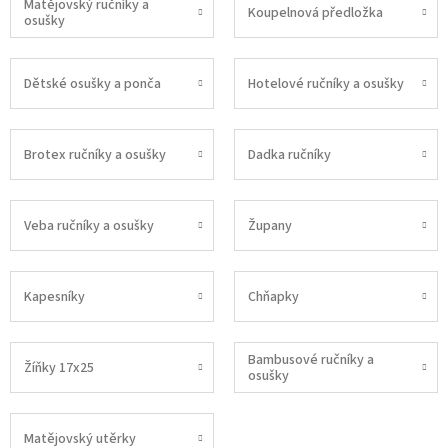
Matějovský ručníky a
Koupelnová předložka
osušky
Dětské osušky a ponča
Hotelové ručníky a osušky
Brotex ručníky a osušky
Dadka ručníky
Veba ručníky a osušky
Župany
Kapesníky
Chňapky
Bambusové ručníky a
Žíňky 17x25
osušky
Matějovský utěrky