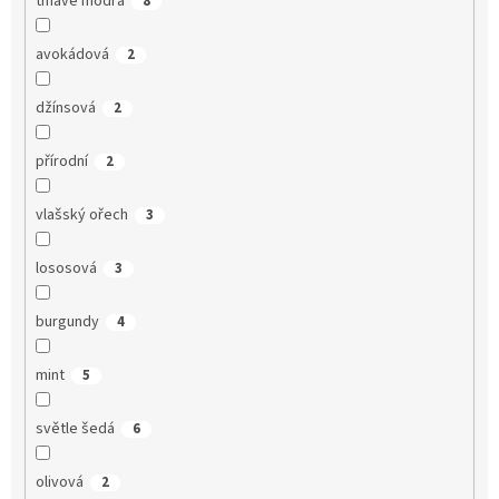
tmavě modrá
8
avokádová
2
džínsová
2
přírodní
2
vlašský ořech
3
lososová
3
burgundy
4
mint
5
světle šedá
6
olivová
2