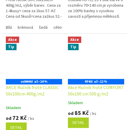
5
5
400g/m2, výběr barev. Cena za
rozměru 70×140 cm je vyrobena
hvězdiček.
hvězdiček.
1-4kusy= cena za 1kus 57.-Kč
ze 100% bavlny s vysokou
Cena od 5kusů=cena za1kus 52.-
savostí a příjemnou měkkostí.
Kč Využijte náš věrnostní
Nadčasový vzhled, poutko na
program se slevami...
Bílá
krémová
šedá
cihlová
zavěšení a vysoká odolnost ji...
královská modrá
olivově zelen
Akce
Akce
Tip
Tip
od
84 Kč
až
–14 %
97 Kč
až
–12 %
AKCE Ručník froté CLASSIC
Akce Ručník froté COMFORT
50x100cm 400g/m2
50x100 cm 500 g/m2
Skladem
Průměrné
Skladem
hodnocení
85 Kč
od
/ ks
produktu
72 Kč
od
/ ks
je
DETAIL
5,0
DETAIL