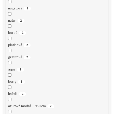
nugátová
2
natur
2
bordó
2
platinová
2
grafitová
2
aqua
1
berry
1
hnědá
2
azurová modrá 30x50 cm
2