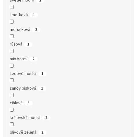
světle modrá
1
limetková
1
meruňková
2
růžová
1
mix barev
2
Ledově modrá
1
sandy písková
1
cihlová
3
královská modrá
2
olivově zelená
2