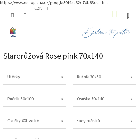
https://www.eshopjana.cz/google30f4ac32e7db93dc.html
Přejít
CZK
NÁKUP
na
obsah
KOŠÍK
Starorůžová Rose pink 70x140
Utěrky
Ručník 30x50
Ručník 50x100
Osuška 70x140
Osušky XXL velké
sady ručníků