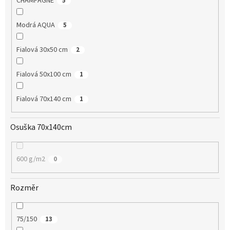
CHAMPAGNE
5
Modrá AQUA
5
Fialová 30x50 cm
2
Fialová 50x100 cm
1
Fialová 70x140 cm
1
Osuška 70x140cm
600 g/m2
0
Rozměr
75/150
13