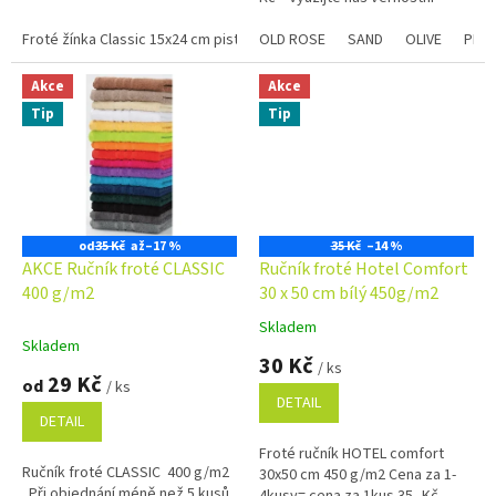
program se slevami již na první...
Froté žínka Classic 15x24 cm pistáciová
OLD ROSE
Froté žínka Classic 15x24 cm
SAND
OLIVE
PLU
Akce
Akce
Tip
Tip
od
35 Kč
až
–17 %
35 Kč
–14 %
AKCE Ručník froté CLASSIC
Ručník froté Hotel Comfort
400 g/m2
30 x 50 cm bílý 450g/m2
Skladem
Průměrné
Skladem
hodnocení
30 Kč
/ ks
produktu
29 Kč
od
/ ks
je
DETAIL
4,9
DETAIL
z
Froté ručník HOTEL comfort
5
Ručník froté CLASSIC 400 g/m2
30x50 cm 450 g/m2 Cena za 1-
hvězdiček.
Při objednání méně než 5 kusů