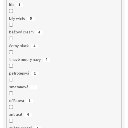
lila
1
bílý white
5
béžový cream
4
černý black
4
tmavě modrý navy
4
petrolejová
2
smetanová
1
oříšková
1
antracit
4