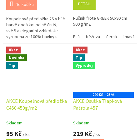
je
je
DETAIL
Do košíku
5,0
5,0
z
z
Ručník froté GREEK 50x90 cm
Koupelnová předložka 2S v bílé
5
5
500 g/m2
barvě dodá koupelně čistý,
hvězdiček.
hvězdiček.
svěží a elegantní vzhled. Je
vyrobena ze 100% bavlny s
Bílá
béžová
černá
tmavě m
vysokou gramáží 700 g/m², díky
čemuž je mimořádně měkká,...
Akce
Akce
Novinka
Tip
Tip
Výprodej
299 Kč
–23 %
AKCE Koupelnová předložka
AKCE Osuška Tlapková
C450 450g/m2
Patrola 457
Skladem
Skladem
95 Kč
229 Kč
/ ks
/ ks