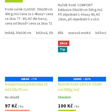
z
Ručník froté COMFORT
5
Froté ručník CLASSIC 50x100 cm
Exklusive 50x100 cm 500 g/m2
hvězdiček.
400 g/m2 Cena za 1-4kusy= cena
Při objednání 1-4 kusy 90,-Kč
za 1kus 77 - 80,-Kč dle barvy,
/1kus, při objednání 5 a více
cena od 5kusů= cena za 1kus 72
kusů 85,-Kč /1kus Bílá, krémová,
- 75,-Kč dle barvy Bílá, krémová,
béžová a...
béžová a...
hnědá, 50x100 cm
béžová, 50x100 xm
Bílá
azurová modrá
černá, 50x100 cm
béžová
červená
Akce
Tip
105 Kč
–7 %
120 Kč
–16 %
Koupelnová předložka 2S
Ručník froté GREEK 50x90
bílá 50x70 cm
cm 500g/m2
Na skladě
Skladem
Průměrné
Průměrné
hodnocení
hodnocení
97 Kč
100 Kč
/ ks
/ ks
produktu
produktu