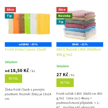
V
Akce
Akce
ý
Tip
Novinka
p
i
Tip
s
p
r
o
od
28 Kč
–33 %
35 Kč
–22 %
d
Froté žínka Classic 15x24
AKCE Ručník C450 30x50cm
u
450 g/m2
k
Skladem
Průměrné
t
Skladem
hodnocení
18,50 Kč
ů
od
/ ks
produktu
27 Kč
/ ks
je
DETAIL
5,0
DETAIL
z
Žínka froté Clasik s pevným
5
Froté ručník C450 30x50 cm 450
poutkem. Rozměr žínky je 15x24
hvězdiček.
g/m2 Cena za 1-4kusy =
cm.
podmnožstevní příplatek + 2.-
Kč Využijte náš věrnostní