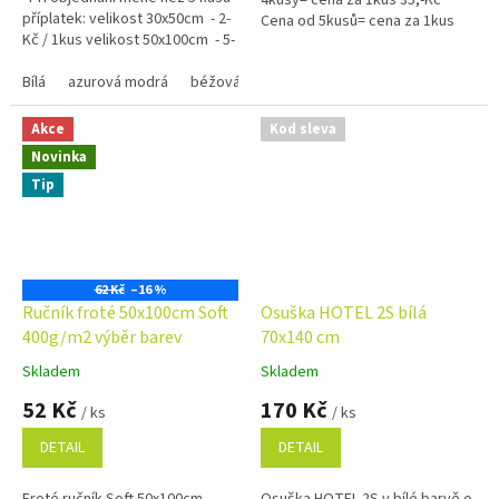
4kusy= cena za 1kus 35,-Kč
příplatek: velikost 30x50cm - 2-
Cena od 5kusů= cena za 1kus
Kč / 1kus velikost 50x100cm - 5-
30,-Kč
Kč / 1kus...
Bílá
azurová modrá
béžová
černá
červená
hnědá 1420
Akce
Kod sleva
Novinka
Tip
62 Kč
–16 %
Ručník froté 50x100cm Soft
Osuška HOTEL 2S bílá
400g/m2 výběr barev
70x140 cm
Skladem
Skladem
Průměrné
Průměrné
hodnocení
hodnocení
52 Kč
170 Kč
/ ks
/ ks
produktu
produktu
je
je
DETAIL
DETAIL
4,9
5,0
z
z
Froté ručník Soft 50x100cm
Osuška HOTEL 2S v bílé barvě o