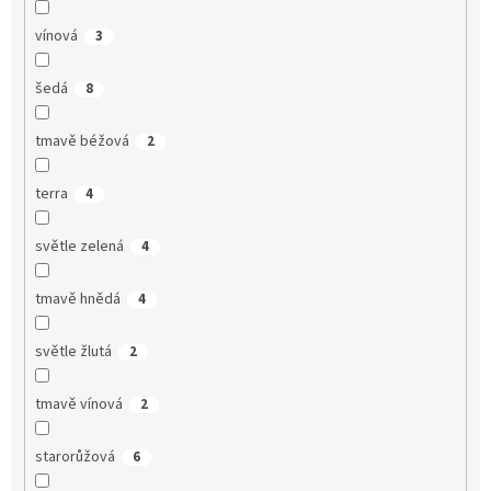
vínová
3
šedá
8
tmavě béžová
2
terra
4
světle zelená
4
tmavě hnědá
4
světle žlutá
2
tmavě vínová
2
starorůžová
6