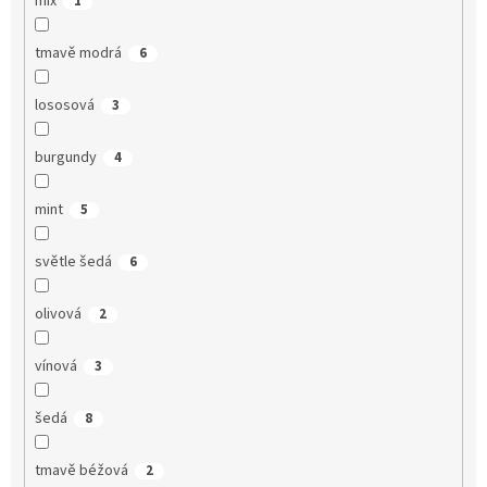
mix
1
tmavě modrá
6
lososová
3
burgundy
4
mint
5
světle šedá
6
olivová
2
vínová
3
šedá
8
tmavě béžová
2