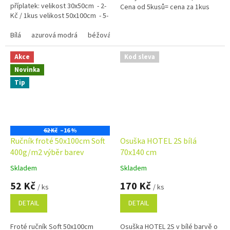
příplatek: velikost 30x50cm - 2-
Cena od 5kusů= cena za 1kus
Kč / 1kus velikost 50x100cm - 5-
30,-Kč
Kč / 1kus...
Bílá
azurová modrá
béžová
černá
červená
hnědá 1420
Akce
Kod sleva
Novinka
Tip
62 Kč
–16 %
Ručník froté 50x100cm Soft
Osuška HOTEL 2S bílá
400g/m2 výběr barev
70x140 cm
Skladem
Skladem
Průměrné
Průměrné
hodnocení
hodnocení
52 Kč
170 Kč
/ ks
/ ks
produktu
produktu
je
je
DETAIL
DETAIL
4,9
5,0
z
z
Froté ručník Soft 50x100cm
Osuška HOTEL 2S v bílé barvě o
5
5