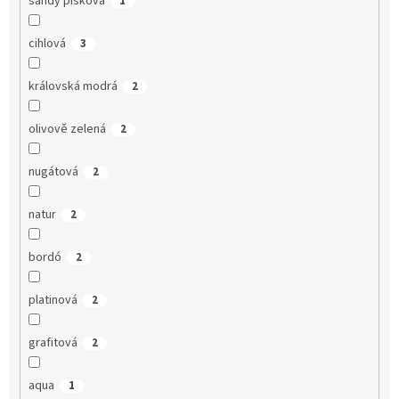
sandy písková
1
cihlová
3
královská modrá
2
olivově zelená
2
nugátová
2
natur
2
bordó
2
platinová
2
grafitová
2
aqua
1