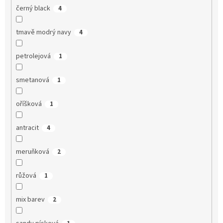
černý black
4
tmavě modrý navy
4
petrolejová
1
smetanová
1
oříšková
1
antracit
4
meruňková
2
růžová
1
mix barev
2