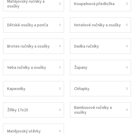
Matějovský ručníky a
Koupelnová předložka
osušky
Dětské osušky a ponča
Hotelové ručníky a osušky
Brotex ručníky a osušky
Dadka ručníky
Veba ručníky a osušky
Župany
Kapesníky
Chňapky
Bambusové ručníky a
Žíňky 17x25
osušky
Matějovský utěrky