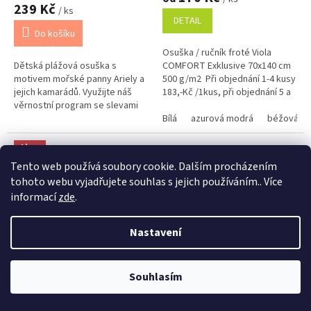
produktu
239 Kč
/ ks
je
DETAIL
5,0
Do košíku
z
Osuška / ručník froté Viola
5
Dětská plážová osuška s
COMFORT Exklusive 70x140 cm
hvězdiček.
motivem mořské panny Ariely a
500 g/m2 Při objednání 1-4 kusy
jejich kamarádů. Využijte náš
183,-Kč /1kus, při objednání 5 a
věrnostní program se slevami
více kusů 175,-Kč /1kus Bílá,
již na první objednávku.
krémová, béžová a...
Bílá
azurová modrá
béžová
Věrnostní program
Akce
Tento web používá soubory cookie. Dalším procházením
Tip
tohoto webu vyjadřujete souhlas s jejich používáním.. Více
Výprodej
informací
zde
.
Věrnostní porgram: Již od první objednávky s registrací automaticky
Nastavení
nastavená Věrnostní sleva 3% - 10% na Všechny Vaše další nákupy. Čím
359 Kč
–33 %
32 Kč
–37 %
víc nakoupíte, tím větší slevu můžete získat. Vaše objednávky se sčítají.
AKCE Osuška Minnie Pink
Ručník Sofie černá 30x30 cm
Využít můžete i "Slevové kody" nebo DOPRAVU ZDARMA. Přejeme
příjemný nákup u nás Jana Kotasová Komárková a kolektiv pracovníků
Souhlasím
Bow 02
mini
Eshop JANA
Skladem
Skladem