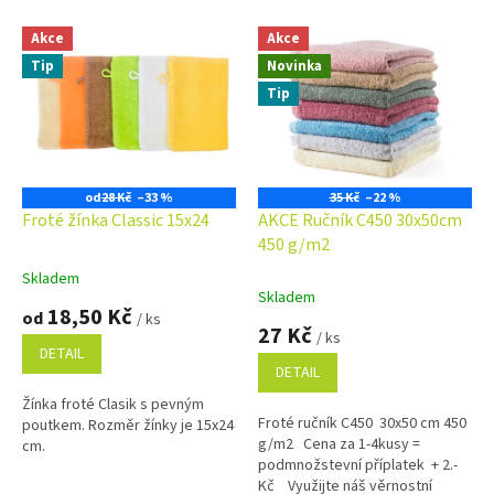
V
Akce
Akce
ý
Tip
Novinka
p
i
Tip
s
p
r
o
od
28 Kč
–33 %
35 Kč
–22 %
d
Froté žínka Classic 15x24
AKCE Ručník C450 30x50cm
u
450 g/m2
k
Skladem
Průměrné
t
Skladem
hodnocení
18,50 Kč
ů
od
/ ks
produktu
27 Kč
/ ks
je
DETAIL
5,0
DETAIL
z
Žínka froté Clasik s pevným
5
Froté ručník C450 30x50 cm 450
poutkem. Rozměr žínky je 15x24
hvězdiček.
g/m2 Cena za 1-4kusy =
cm.
podmnožstevní příplatek + 2.-
Kč Využijte náš věrnostní