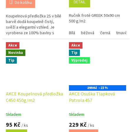
DETAIL
Do košíku
5,0
5,0
z
z
Ručník froté GREEK 50x90 cm
Koupelnová předložka 2S v bílé
5
5
500 g/m2
barvě dodá koupelně čistý,
hvězdiček.
hvězdiček.
svěží a elegantní vzhled. Je
vyrobena ze 100% bavlny s
Bílá
béžová
černá
tmavě m
vysokou gramáží 700 g/m², díky
čemuž je mimořádně měkká,...
Akce
Akce
Novinka
Tip
Tip
Výprodej
299 Kč
–23 %
AKCE Koupelnová předložka
AKCE Osuška Tlapková
C450 450g/m2
Patrola 457
Skladem
Skladem
95 Kč
229 Kč
/ ks
/ ks