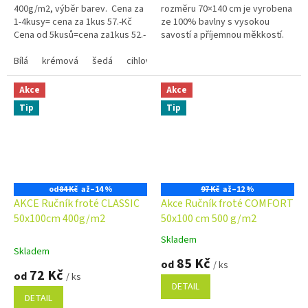
400g/m2, výběr barev. Cena za
rozměru 70×140 cm je vyrobena
hvězdiček.
hvězdiček.
1-4kusy= cena za 1kus 57.-Kč
ze 100% bavlny s vysokou
Cena od 5kusů=cena za1kus 52.-
savostí a příjemnou měkkostí.
Kč Využijte náš věrnostní
Nadčasový vzhled, poutko na
program se slevami...
Bílá
krémová
šedá
cihlová
zavěšení a vysoká odolnost ji...
královská modrá
olivově zelen
Akce
Akce
Tip
Tip
od
84 Kč
až
–14 %
97 Kč
až
–12 %
AKCE Ručník froté CLASSIC
Akce Ručník froté COMFORT
50x100cm 400g/m2
50x100 cm 500 g/m2
Skladem
Průměrné
Skladem
hodnocení
85 Kč
od
/ ks
produktu
72 Kč
od
/ ks
je
DETAIL
5,0
DETAIL
z