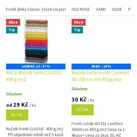
program se slevami již na první...
Froté žínka Classic 15x24 cm pistáciová
OLD ROSE
Froté žínka Classic 15x24 cm
SAND
OLIVE
PLU
Akce
Akce
Tip
Tip
od
35 Kč
až
–17 %
35 Kč
–14 %
AKCE Ručník froté CLASSIC
Ručník froté Hotel Comfort
400 g/m2
30 x 50 cm bílý 450g/m2
Skladem
Průměrné
Skladem
hodnocení
30 Kč
/ ks
produktu
29 Kč
od
/ ks
je
DETAIL
4,9
DETAIL
z
Froté ručník HOTEL comfort
5
Ručník froté CLASSIC 400 g/m2
30x50 cm 450 g/m2 Cena za 1-
hvězdiček.
Při objednání méně než 5 kusů
4kusy= cena za 1kus 35,-Kč