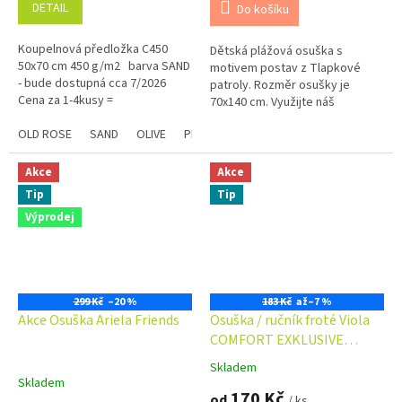
DETAIL
Do košíku
Koupelnová předložka C450
Dětská plážová osuška s
50x70 cm 450 g/m2 barva SAND
motivem postav z Tlapkové
- bude dostupná cca 7/2026
patroly. Rozměr osušky je
Cena za 1-4kusy =
70x140 cm. Využijte náš
podmnožstevní příplatek + 5.-
věrnostní program se slevami
Kč ...
OLD ROSE
SAND
OLIVE
PLUM
STEEL
CHAMPAGNE
Modrá
již na první objednávku.
Věrnostní program
Akce
Akce
Tip
Tip
Výprodej
299 Kč
–20 %
183 Kč
až
–7 %
Akce Osuška Ariela Friends
Osuška / ručník froté Viola
COMFORT EXKLUSIVE
70x140 cm 500 g/m2
Skladem
Průměrné
Skladem
hodnocení
170 Kč
od
/ ks