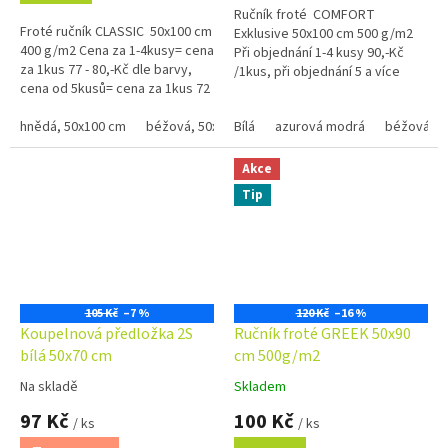
Ručník froté COMFORT
5
Froté ručník CLASSIC 50x100 cm
Exklusive 50x100 cm 500 g/m2
hvězdiček.
400 g/m2 Cena za 1-4kusy= cena
Při objednání 1-4 kusy 90,-Kč
za 1kus 77 - 80,-Kč dle barvy,
/1kus, při objednání 5 a více
cena od 5kusů= cena za 1kus 72
kusů 85,-Kč /1kus Bílá, krémová,
- 75,-Kč dle barvy Bílá, krémová,
béžová a...
béžová a...
hnědá, 50x100 cm
béžová, 50x100 xm
Bílá
azurová modrá
černá, 50x100 cm
béžová
červená
Akce
Tip
105 Kč
–7 %
120 Kč
–16 %
Koupelnová předložka 2S
Ručník froté GREEK 50x90
bílá 50x70 cm
cm 500g/m2
Na skladě
Skladem
Průměrné
Průměrné
hodnocení
hodnocení
97 Kč
100 Kč
/ ks
/ ks
produktu
produktu
je
je