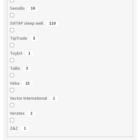
Sensillo
10
SVITAP sleep well
110
TipTrade
5
Toybit
1
Tulilo
3
Veba
23
Vector International
1
Veratex
2
Z&Z
1