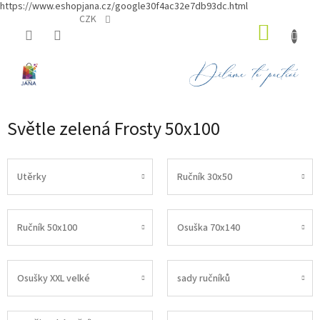
https://www.eshopjana.cz/google30f4ac32e7db93dc.html
Přejít
CZK
NÁKUP
na
obsah
KOŠÍK
Světle zelená Frosty 50x100
Utěrky
Ručník 30x50
Ručník 50x100
Osuška 70x140
Osušky XXL velké
sady ručníků