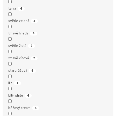
terra
4
světle zelená
4
tmavě hnědá
4
světle žlutá
2
tmavě vínová
2
starorůžová
6
lila
1
bílý white
4
béžový cream
4